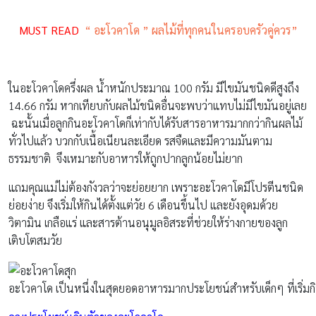
MUST READ
“ อะโวคาโด ” ผลไม้ที่ทุกคนในครอบครัวคู่ควร”
ในอะโวคาโดครึ่งผล น้ำหนักประมาณ 100 กรัม มีไขมันชนิดดีสูงถึง
14.66 กรัม หากเทียบกับผลไม้ชนิดอื่นจะพบว่าแทบไม่มีไขมันอยู่เลย
ฉะนั้นเมื่อลูกกินอะโวคาโดก็เท่ากับได้รับสารอาหารมากกว่ากินผลไม้
ทั่วไปแล้ว บวกกับเนื้อเนียนละเอียด รสจืดและมีความมันตาม
ธรรมชาติ จึงเหมาะกับอาหารให้ถูกปากลูกน้อยไม่ยาก
แถมคุณแม่ไม่ต้องกังวลว่าจะย่อยยาก เพราะอะโวคาโดมีโปรตีนชนิด
ย่อยง่าย จึงเริ่มให้กินได้ตั้งแต่วัย 6 เดือนขึ้นไป และยังอุดมด้วย
วิตามิน เกลือแร่ และสารต้านอนุมูลอิสระที่ช่วยให้ร่างกายของลูก
เติบโตสมวัย
อะโวคาโด เป็นหนึ่งในสุดยอดอาหารมากประโยชน์สำหรับเด็กๆ ที่เริ่มกินไ