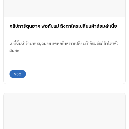
คลิปการ์ตูนฮาๆ พ่อกับแม่ ถึงตาใครเปลี่ยนผ้าอ้อมล่ะเนี่ย
เบบี๋นั้นน่ารักน่าทะนุถนอม แต่พอถึงคราวเปลี่ยนผ้าอ้อมล่ะก็ตัวใครตัว
มันค่ะ
VDO