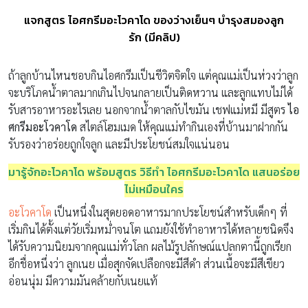
แจกสูตร ไอศกรีมอะโวคาโด ของว่างเย็นๆ บำรุงสมองลูก
รัก (มีคลิป)
ถ้าลูกบ้านไหนชอบกินไอศกรีมเป็นชีวิตจิตใจ แต่คุณแม่เป็นห่วงว่าลูก
จะบริโภคน้ำตาลมากเกินไปจนกลายเป็นติดหวาน และลูกแทบไม่ได้
รับสารอาหารอะไรเลย นอกจากน้ำตาลกับไขมัน เชฟแม่หมี มีสูตร
ไอ
ศกรีมอะโวคาโด
สไตล์โฮมเมด ให้คุณแม่ทำกินเองที่บ้านมาฝากกัน
รับรองว่าอร่อยถูกใจลูก และมีประโยชน์สมใจแน่นอน
มารู้จักอะโวคาโด พร้อมสูตร วิธีทำ ไอศกรีมอะโวคาโด แสนอร่อย
ไม่เหมือนใคร
อะโวคาโด
เป็นหนึ่งในสุดยอดอาหารมากประโยชน์สำหรับเด็กๆ ที่
เริ่มกินได้ตั้งแต่วัยเริ่มหม่ำจนโต แถมยังใช้ทำอาหารได้หลายชนิดจึง
ได้รับความนิยมจากคุณแม่ทั่วโลก ผลไม้รูปลักษณ์แปลกตานี้ถูกเรียก
อีกชื่อหนึ่งว่า ลูกเนย เมื่อสุกจัดเปลือกจะมีสีดำ ส่วนเนื้อจะมีสีเขียว
อ่อนนุ่ม มีความมันคล้ายกับเนยแท้