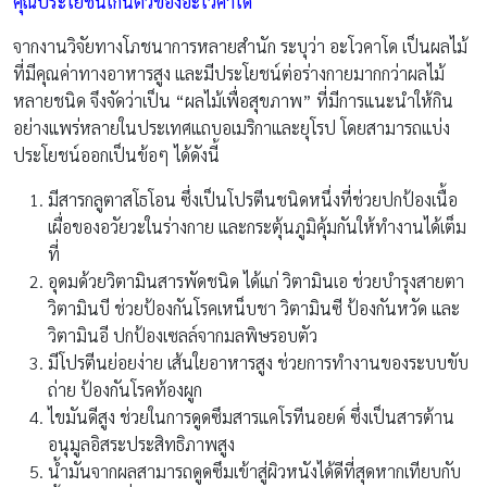
คุณประโยชน์เกินตัวของอะโวคาโด
จากงานวิจัยทางโภชนาการหลายสำนัก ระบุว่า อะโวคาโด เป็นผลไม้
ที่มีคุณค่าทางอาหารสูง และมีประโยชน์ต่อร่างกายมากกว่าผลไม้
หลายชนิด จึงจัดว่าเป็น “ผลไม้เพื่อสุขภาพ” ที่มีการแนะนำให้กิน
อย่างแพร่หลายในประเทศแถบอเมริกาและยุโรป โดยสามารถแบ่ง
ประโยชน์ออกเป็นข้อๆ ได้ดังนี้
มีสารกลูตาสโธโอน ซึ่งเป็นโปรตีนชนิดหนึ่งที่ช่วยปกป้องเนื้อ
เผื่อของอวัยวะในร่างกาย และกระตุ้นภูมิคุ้มกันให้ทำงานได้เต็ม
ที่
อุดมด้วยวิตามินสารพัดชนิด ได้แก่ วิตามินเอ ช่วยบำรุงสายตา
วิตามินบี ช่วยป้องกันโรคเหน็บชา วิตามินซี ป้องกันหวัด และ
วิตามินอี ปกป้องเซลล์จากมลพิษรอบตัว
มีโปรตีนย่อยง่าย เส้นใยอาหารสูง ช่วยการทำงานของระบบขับ
ถ่าย ป้องกันโรคท้องผูก
ไขมันดีสูง ช่วยในการดูดซึมสารแคโรทีนอยด์ ซึ่งเป็นสารต้าน
อนุมูลอิสระประสิทธิภาพสูง
น้ำมันจากผลสามารถดูดซึมเข้าสู่ผิวหนังได้ดีที่สุดหากเทียบกับ