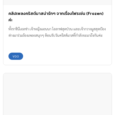
คลิปเพลงคริสต์มาสน่ารักๆ จากเรื่องโฟรเซ่น (Frozen)
ค่ะ
ทั้งราชินีเอลซ่า เจ้าหญิงแอนนา โอลาฟสุดป่วน และเจ้ากวางมูสสุดบ๊อง
ต่างมาร่วมร้องเพลงสนุกๆ ต้อนรับวันคริสต์มาสที่กำลังจะมาถึงกันค่ะ
VDO