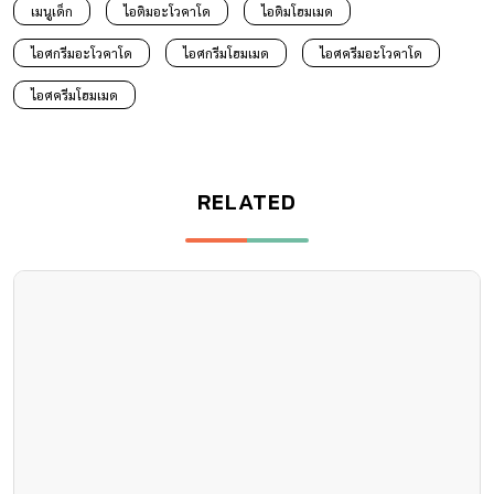
เมนูเด็ก
ไอติมอะโวคาโด
ไอติมโฮมเมด
ไอศกรีมอะโวคาโด
ไอศกรีมโฮมเมด
ไอศครีมอะโวคาโด
ไอศครีมโฮมเมด
RELATED