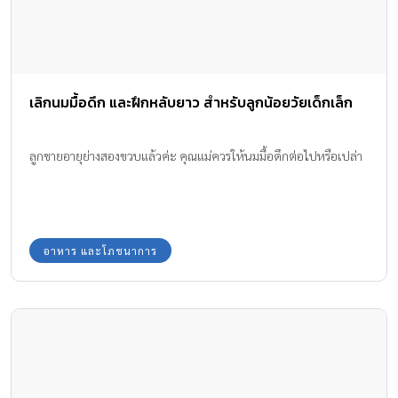
เลิกนมมื้อดึก และฝึกหลับยาว สำหรับลูกน้อยวัยเด็กเล็ก
ลูกชายอายุย่างสองขวบแล้วค่ะ คุณแม่ควรให้นมมื้อดึกต่อไปหรือเปล่า
อาหาร และโภชนาการ