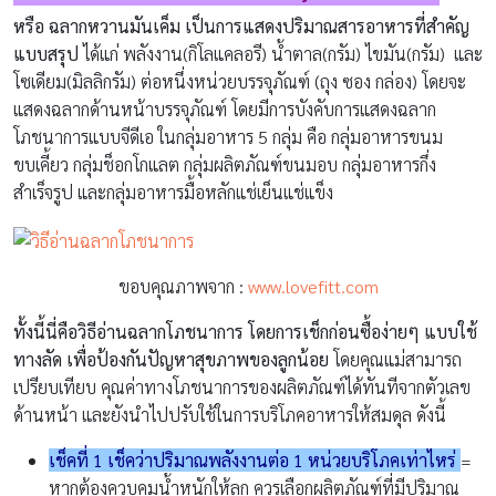
หรือ ฉลากหวานมันเค็ม เป็นการแสดงปริมาณสารอาหารที่สำคัญ
แบบสรุป
ได้แก่ พลังงาน(กิโลแคลอรี) น้ำตาล(กรัม) ไขมัน(กรัม) และ
โซเดียม(มิลลิกรัม) ต่อหนึ่งหน่วยบรรจุภัณฑ์ (ถุง ซอง กล่อง) โดยจะ
แสดงฉลากด้านหน้าบรรจุภัณฑ์ โดยมีการบังคับการแสดงฉลาก
โภชนาการแบบจีดีเอ ในกลุ่มอาหาร 5 กลุ่ม คือ กลุ่มอาหารขนม
ขบเคี้ยว กลุ่มช็อกโกแลต กลุ่มผลิตภัณฑ์ขนมอบ กลุ่มอาหารกึ่ง
สำเร็จรูป และกลุ่มอาหารมื้อหลักแช่เย็นแช่แข็ง
ขอบคุณภาพจาก :
www.lovefitt.com
ทั้งนี้นี่คือวิธีอ่านฉลากโภชนาการ โดยการเช็กก่อนซื้อง่ายๆ แบบใช้
ทางลัด เพื่อป้องกันปัญหาสุขภาพของลูกน้อย
โดยคุณแม่สามารถ
เปรียบเทียบ คุณค่าทางโภชนาการของผลิตภัณฑ์ได้ทันทีจากตัวเลข
ด้านหน้า และยังนำไปปรับใช้ในการบริโภคอาหารให้สมดุล ดังนี้
เช็คที่ 1 เช็คว่าปริมาณพลังงานต่อ 1 หน่วยบริโภคเท่าไหร่
=
หากต้องควบคุมน้ำหนักให้ลูก ควรเลือกผลิตภัณฑ์ที่มีปริมาณ