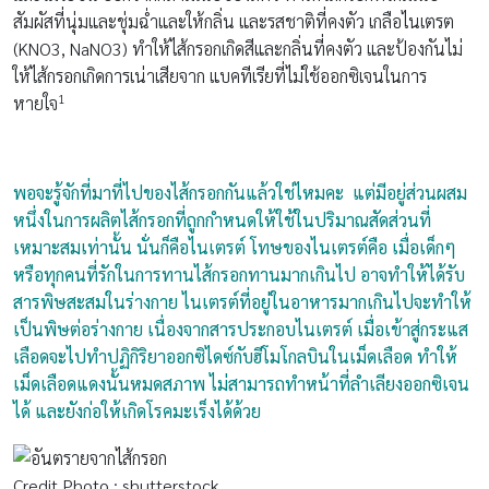
สัมผัสที่นุ่มและชุ่มฉ่ำและให้กลิ่น และรสชาติที่คงตัว เกลือไนเตรต
(KNO3, NaNO3) ทำให้ไส้กรอกเกิดสีและกลิ่นที่คงตัว และป้องกันไม่
ให้ไส้กรอกเกิดการเน่าเสียจาก แบคทีเรียที่ไม่ใช้ออกซิเจนในการ
1
หายใจ
พอจะรู้จักที่มาที่ไปของไส้กรอกกันแล้วใช่ไหมคะ แต่มีอยู่ส่วนผสม
หนึ่งในการผลิตไส้กรอกที่ถูกกำหนดให้ใช้ในปริมาณสัดส่วนที่
เหมาะสมเท่านั้น นั่นก็คือไนเตรต์ โทษของไนเตรต์คือ เมื่อเด็กๆ
หรือทุกคนที่รักในการทานไส้กรอกทานมากเกินไป อาจทำให้ได้รับ
สารพิษสะสมในร่างกาย ไนเตรต์ที่อยู่ในอาหารมากเกินไปจะทำให้
เป็นพิษต่อร่างกาย เนื่องจากสารประกอบไนเตรต์ เมื่อเข้าสู่กระแส
เลือดจะไปทำปฏิกิริยาออกซิไดซ์กับฮีโมโกลบินในเม็ดเลือด ทำให้
เม็ดเลือดแดงนั้นหมดสภาพ ไม่สามารถทำหน้าที่ลำเลียงออกซิเจน
ได้ และยังก่อให้เกิดโรคมะเร็งได้ด้วย
Credit Photo : shutterstock