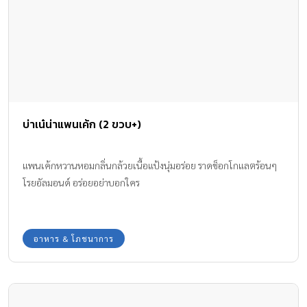
บ่าเน๋น่าแพนเค้ก (2 ขวบ+)
แพนเค้กหวานหอมกลิ่นกล้วยเนื้อแป้งนุ่มอร่อย ราดช็อกโกแลตร้อนๆ
โรยอัลมอนด์ อร่อยอย่าบอกใคร
อาหาร & โภชนาการ