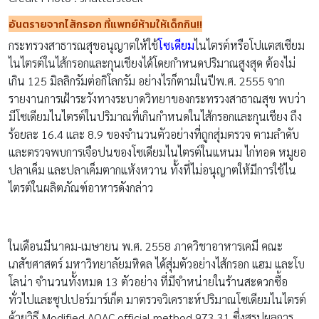
อันตรายจากไส้กรอก ที่แพทย์ห้ามให้เด็กกิน
!!
กระทรวงสาธารณสุขอนุญาตให้ใช้
โซเดียม
ไนไตรต์หรือโปแตสเซียม
ไนไตรต์ในไส้กรอกและกุนเชียงได้โดยกำหนดปริมาณสูงสุด ต้องไม่
เกิน 125 มิลลิกรัมต่อกิโลกรัม อย่างไรก็ตามในปีพ.ศ. 2555 จาก
รายงานการเฝ้าระวังทางระบาดวิทยาของกระทรวงสาธาณสุข พบว่า
มีโซเดียมไนไตรต์ในปริมาณที่เกินกำหนดในไส้กรอกและกุนเชียง ถึง
ร้อยละ 16.4 และ 8.9 ของจำนวนตัวอย่างที่ถูกสุ่มตรวจ ตามลำดับ
และตรวจพบการเจือปนของโซเดียมไนไตรต์ในแหนม ไก่ทอด หมูยอ
ปลาเค็ม และปลาเค็มตากแห้งหวาน ทั้งที่ไม่อนุญาตให้มีการใช้ไน
ไตรต์ในผลิตภัณฑ์อาหารดังกล่าว
ในเดือนมีนาคม-เมษายน พ.ศ. 2558 ภาควิชาอาหารเคมี คณะ
เภสัชศาสตร์ มหาวิทยาลัยมหิดล ได้สุ่มตัวอย่างไส้กรอก แฮม และโบ
โลน่า จำนวนทั้งหมด 13 ตัวอย่าง ที่มีจำหน่ายในร้านสะดวกซื้อ
ทั่วไปและซุปเปอร์มาร์เก็ต มาตรวจวิเคราะห์ปริมาณโซเดียมไนไตรต์
ด้วยวิธี Modified AOAC official method 973.31 ซึ่งสรุปผลการ