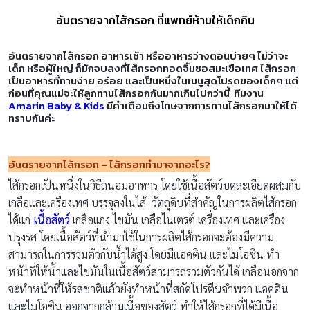
อันตรายจากไส้กรอก ที่แพทย์ห้ามให้เด็กกิน
อันตรายจากไส้กรอก
อาหารเช้า หรืออาหารว่างตอนบ่ายๆ ไม่ว่าจะ
เด็ก หรือผู้ใหญ่ ก็มักจบลงที่ไส้กรอกทอดจิ้มซอสมะเขือเทศ ไส้กรอก
เป็นอาหารที่ทานง่าย อร่อย และเป็นหนึ่งในเมนูสุดโปรดของเด็กๆ แต่
ก่อนที่คุณแม่จะให้ลูกทานไส้กรอกกันมากเกินไปกว่านี้ ทีมงาน
Amarin Baby & Kids
มีคำเตือนถึงโทษจากการทานไส้กรอกมาให้ได้
ทราบกันค่ะ
อันตรายจากไส้กรอก
– ไส้กรอกทำมาจากอะไร?
ไส้กรอกเป็นหนึ่งในวิธีถนอมอาหาร โดยใช้เนื้อสัตว์บดละเอียดผสมกับ
เกลือและเครื่องเทศ บรรจุลงในไส้ วัตถุดิบที่สำคัญในการผลิตไส้กรอก
ได้แก่
เนื้อสัตว์
เกลือแกง ไขมัน เกลือไนเตรต์ เครื่องเทศ และเครื่อง
ปรุงรส โดยเนื้อสัตว์ที่นำมาใช้ในการผลิตไส้กรอกจะต้องมีความ
สามารถในการรวมตัวกับน้ำได้สูง โดยมีแอคติน และไมโอซิน ทำ
หน้าที่ให้น้ำและไขมันในเนื้อสัตว์สามารถรวมตัวกันได้ เกลือนอกจาก
จะทำหน้าที่ให้รสชาติแล้วยังทำหน้าที่สกัดโปรตีนจำพวก แอคติน
และไมโอซิน ออกจากกล้ามเนื้อของสัตว์ ทำให้ไส้กรอกที่ได้มีเนื้อ