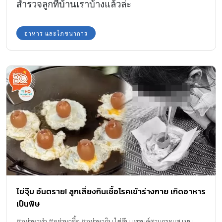
สำรวจลูกที่บ้านเราบ้างแล้วล่ะ
อาหาร และโภชนาการ
ไข่จุ๊บ อันตราย! ลูกเสี่ยงกินเชื้อโรคเข้าร่างกาย เกิดอาหาร
เป็นพิษ
#อย่าหาทำ #อย่าหาซื้อ #อย่าหากิน ไข่จุ๊บ เทรนด์ตามกระแส เมนู