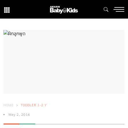
HOME
TODDLER 1-2 Y
May 2, 2016