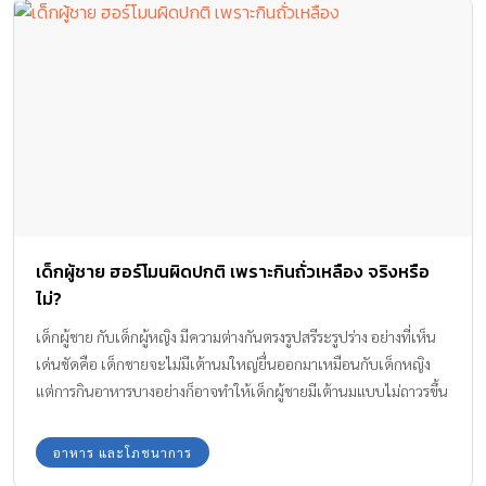
เด็กผู้ชาย ฮอร์โมนผิดปกติ เพราะกินถั่วเหลือง จริงหรือ
ไม่?
เด็กผู้ชาย กับเด็กผู้หญิง มีความต่างกันตรงรูปสรีระรูปร่าง อย่างที่เห็น
เด่นชัดคือ เด็กชายจะไม่มีเต้านมใหญ่ยื่นออกมาเหมือนกับเด็กหญิง
แต่การกินอาหารบางอย่างก็อาจทำให้เด็กผู้ชายมีเต้านมแบบไม่ถาวรขึ้น
มาได้ ทีมงาน Amarin Baby & Kids มีคำตอบที่ว่า เด็กผู้ชาย ฮอร์โมน
ผิดปกติ เพราะกินถั่วเหลือง จริงเท็จแค่ไหน มีคำตอบมาให้ค่ะ
อาหาร และโภชนาการ