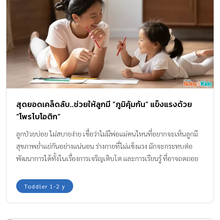
สุดยอดเคล็ดลับ..ช่วยให้ลูกมี “ภูมิคุ้มกัน” แข็งแรงด้วย
“โพรไบโอติก”
ลูกป่วยบ่อย ไม่สบายง่าย เชื่อว่าไม่มีพ่อแม่คนไหนที่อยากจะเห็นลูกมี
สุขภาพย่ำแย่กันอย่างแน่นอน ร่างกายที่ไม่แข็งแรง มักจะกระทบต่อ
พัฒนาการได้ทั้งในเรื่องการเจริญเติบโต และการเรียนรู้ ที่อาจถดถอย
ไม่เป็นไปตามพัฒนาการช่วงวัยของลูก และยิ่งถ้าลูกป่วยและต้องเข้า
โรงพยาบาล อันนี้เชื่อว่าพ่อแม่คงกังวลมากแน่ ๆ
Toddler 1-2 y