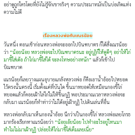
อย่าดูถูกใครโดยที่ยังไม่รู้จักเขาจริงๆ ความประมาทมักเป็นบ่อเกิดแห่ง
ความไม่ดี
เรื่องหลวงพ่อกับเณรน้อย
วันหนึ่ง ตอนเช้าก่อนหลวงพ่อจะออกไปบินฑบาตร ก็ได้สั่งเณรน้อย
ว่า
“น้อยน้อย หลวงพ่อจะไปบิณฑบาตรนะ อยู่กุฏิก็ให้ดูดีๆ อย่าให้ไก่
มาขี้ใส่เด้อ ถ้าไก่มาขี้ใส่ได้ จะลงโทษอย่างหนัก”
แล้วก็เข้าไป
บิณฑบาต
เณรน้อยก็เลยวางแผนอุบายแกล้งหลวงพ่อ ก็คือเอาน้ำอ้อยไปหยอด
ไว้ตรงนั้นตรงนี้ เริ่มตั้งแต่ที่บันได ขึ้นมาหยอดให้เหมือนกองขี้ไก่
หยอดแล้วก็คอยเฝ้าไล่ไก่ไม่ให้ขึ้นกุฏิ พอประมาณเวลาหลวงพ่อจะ
กลับมา เณรน้อยก็ทำท่าว่าไม่ได้อยู่เฝ้ากุฏิ ไปเดินเล่นที่อื่น
หลวงพ่อกลับมาเห็นกองน้ำอ้อย นึกว่าเป็นกองขี้ไก่ หลวงพ่อเลยโกรธ
มากร้องเรียกหาเณรน้อยว่า
“น้อยเอ้ยน้อย ไปทำอะไรอยู่ไหนมา
ทำไมไม่มาเฝ้ากุฏิ ปล่อยให้ไก่มาขี้ใส่เต็มเลยเนี่ย”