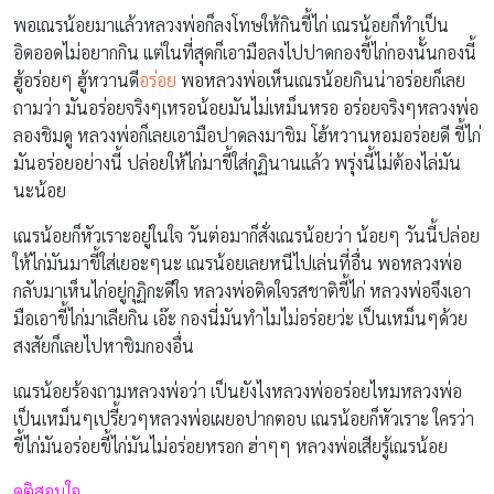
พอเณรน้อยมาแล้วหลวงพ่อก็ลงโทษให้กินขี้ไก่ เณรน้อยก็ทำเป็น
อิดออดไม่อยากกิน แต่ในที่สุดก็เอามือลงไปปาดกองขี้ไก่กองนั้นกองนี้
ฮู้อร่อยๆ ฮู้หวานดี
อร่อย
พอหลวงพ่อเห็นเณรน้อยกินน่าอร่อยก็เลย
ถามว่า มันอร่อยจริงๆเหรอน้อยมันไม่เหม็นหรอ อร่อยจริงๆหลวงพ่อ
ลองชิมดู หลวงพ่อก็เลยเอามือปาดลงมาชิม โฮ้หวานหอมอร่อยดี ขี้ไก่
มันอร่อยอย่างนี้ ปล่อยให้ไก่มาขี้ใส่กุฏินานแล้ว พรุ่งนี้ไม่ต้องไล่มัน
นะน้อย
เณรน้อยก็หัวเราะอยู่ในใจ วันต่อมาก็สั่งเณรน้อยว่า น้อยๆ วันนี้ปล่อย
ให้ไก่มันมาขี้ใส่เยอะๆนะ เณรน้อยเลยหนีไปเล่นที่อื่น พอหลวงพ่อ
กลับมาเห็นไก่อยู่กุฏิกะดีใจ หลวงพ่อติดใจรสชาติขี้ไก่ หลวงพ่อจึงเอา
มือเอาขี้ไก่มาเลียกิน เอ๊ะ กองนี่มันทำไมไม่อร่อยว่ะ เป็นเหม็นๆด้วย
สงสัยก็เลยไปหาชิมกองอื่น
เณรน้อยร้องถามหลวงพ่อว่า เป็นยังไงหลวงพ่ออร่อยไหมหลวงพ่อ
เป็นเหม็นๆเปรี้ยวๆหลวงพ่อเผยอปากตอบ เณรน้อยก็หัวเราะ ใครว่า
ขี้ไก่มันอร่อยขี้ไก่มันไม่อร่อยหรอก ฮ่าๆๆ หลวงพ่อเสียรู้เณรน้อย
คติสอนใจ