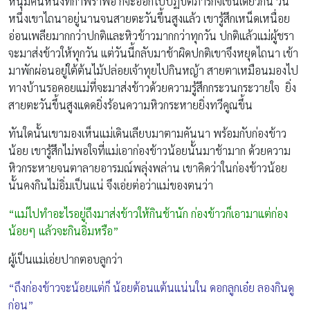
หนุ่มคนหนึ่งที่กำพร้าพ่อ ก็จะออกไปปฏิบัติภารกิจเช่นเดียวกัน วัน
หนึ่งเขาไถนาอยู่นานจนสายตะวันขึ้นสูงแล้ว เขารู้สึกเหน็ดเหนื่อย
อ่อนเพลียมากกว่าปกติและหิวข้าวมากกว่าทุกวัน ปกติแล้วแม่ผู้ชรา
จะมาส่งข้าวให้ทุกวัน แต่วันนี้กลับมาช้าผิดปกติเขาจึงหยุดไถนา เข้า
มาพักผ่อนอยู่ใต้ต้นไม้ปล่อยเจ้าทุยไปกินหญ้า สายตาเหมือนมองไป
ทางบ้านรอคอยแม่ที่จะมาส่งข้าวด้วยความรู้สึกกระวนกระวายใจ ยิ่ง
สายตะวันขึ้นสูงแดดยิ่งร้อนความหิวกระหายยิ่งทวีคูณขึ้น
ทันใดนั้นเขามองเห็นแม่เดินเลียบมาตามคันนา พร้อมกับก่องข้าว
น้อย เขารู้สึกไม่พอใจที่แม่เอาก่องข้าวน้อยนั้นมาช้ามาก ด้วยความ
หิวกระหายจนตาลายอารมณ์พลุ่งพล่าน เขาคิดว่าในก่องข้าวน้อย
นั้นคงกินไม่อิ่มเป็นแน่ จึงเอ่ยต่อว่าแม่ของตนว่า
“แม่ไปทำอะไรอยู่ถึงมาส่งข้าวให้กินช้านัก ก่องข้าวก็เอามาแต่ก่อง
น้อยๆ แล้วจะกินอิ่มหรือ”
ผู้เป็นแม่เอ่ยปากตอบลูกว่า
“ถึงก่องข้าวจะน้อยแต่ก็ น้อยต้อนแต้นแน่นใน ดอกลูกเอ๋ย ลองกินดู
ก่อน”