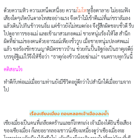
ด้วยความหิว ความเหน็ดเหนื่อย ความ
โมโห
หูอื้อตาลาย ไม่ยอมฟัง
เสียงใดๆเกิดบันดาลโทสะอย่างแรง จึงคว้าไม้เข้าตีแม่ที่แก่ชราล้มลง
แล้วเดินไปกินข้าวจนอิ่ม แต่ข้าวยังไม่หมดก่อง จึงรู้สึกผิดชอบชั่วดี รีบ
ไปดูอาการของแม่ และเข้ามาสวมกอดแม่ ชายหนุ่มร้องไห้โฮ สำนึก
ผิดที่ฆ่าแม่ของตนด้วยอารมณ์เพียงชั่ววูบ เมื่อชายหนุ่มปลงศพแม่
แล้ว ขอร้องชักชวนญาติมิตรชาวบ้าน ช่วยกันปั้นอิฐก่อเป็นธาตุเจดีย์
บรรจุอัฐิแม่ไว้จึงให้ชื่อว่า “ธาตุก่องข้าวน้อยฆ่าแม่” จนตราบทุกวันนี้
คติสอนใจ
ทำดีกับพ่อแม่เมื่อยามท่านยังมีชีวิตอยู่ดีกว่าไปสำนึกได้เมื่อยามจาก
ไป
เรื่องเซียงเมี่ยง ตอนหลอกเจ้าเมืองลงน้ำ
เซียงเมี่ยงเป็นคนที่เกลียดคร้านและก็โกหกเก่ง เจ้าเมืองได้ยินชื่อเสียง
ของเซียงเมี่ยง ก็เลยอยากลองเชาวน์เซียงเหมี่ยงดูว่าเซียงเมี่ยงจะ