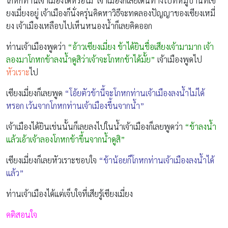
โกหกท่านเจ้าเมืองได้หรือไม่ เจ้าเมืองก็เลยเดินทางไปที่หมู่บ้านที่เซี
ยงเมี่ยงอยู่ เจ้าเมืองก็นั่งครุ่นคิดหาวิธีจะทดลองปัญญาของเซียงเหมี่
ยง เจ้าเมืองเหลือบไปเห็นหนองน้ำก็เลยคิดออก
ท่านเจ้าเมืองพูดว่า
“อ้าวเซียงเมี่ยง ข้าได้ยินชื่อเสียงเจ้ามามาก เจ้า
ลองมาโกหกข้าลงน้ำดูสิว่าเจ้าจะโกหกข้าได้มั้ย”
เจ้าเมืองพูดไป
หัวเราะ
ไป
เซียงเมี่ยงก็เลยพูด
“โอ้ยตัวข้านี้จะโกหกท่านเจ้าเมืองลงน้ำไม่ได้
หรอก เว้นจากโกหกท่านเจ้าเมืองขึ้นจากน้ำ”
เจ้าเมืองได้ยินเช่นนั้นก็เลยลงไปในน้ำเจ้าเมืองก็เลยพูดว่า
“ข้าลงน้ำ
แล้วเอ้าเจ้าลองโกหกข้าขึ้นจากน้ำดูสิ”
เซียงเมี่ยงก็เลยหัวเราะชอบใจ
“ข้าน้อยก็โกหกท่านเจ้าเมืองลงน้ำได้
แล้ว”
ท่านเจ้าเมืองได้แต่เจ็บใจที่เสียรู้เซียงเมี่ยง
คติสอนใจ