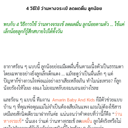
4 วิธีใช้ ว่านหางจระเข้ ลดผดผื่น ลูกน้อย
พบกับ 4 วิธีการใช้ ว่านหางจระเข้ ลดผดผื่น ลูกน้อยตามตัว … ใช้แค่
เล็กน้อยลูกก็รู้สึกสบายไปได้ทั้งวัน
อากาศร้อน ๆ แบบนี้ ลูกน้อยย่อมมีผดผื่นขึ้นตามเนื้อตัวเป็นธรรมดา
โดยเฉพาะอย่างยิ่งลูกเล็กเด็กแดง … แม้จะดูว่าเป็นผื่นเล็ก ๆ แต่
ปัญหาก็ช่างกวนใจพ่อแม่อย่างเราเสียเหลือเกิน ทำไมน่ะเหรอ? ก็ลูก
น้อยร้องไห้โยเย งอแง ไม่ยอมหลับยอมนอนอย่างไรละ
และร้อน ๆ แบบนี้ ทีมงาน
Amarin Baby And Kids
ก็มีตัวช่วยแบบ
บ้าน ๆ ที่คุณพ่อคุณแม่ไม่จำเป็นต้องเสียเงินแพง แถมไม่ต้องใช้สาร
เคมีเลยสักนิดเดียวมาฝากกันค่ะ แน่นอนว่าคำตอบที่ว่านี้ก็คือ “
ว่าน
หางจระเข้
” นั่นเอง ว่าแต่ ว่านหางจระเข้ ลด
ผดผื่น
ลูกได้จริงหรือไม่