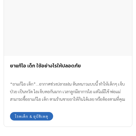
ยาแก้ไอ เด็ก ใช้อย่างไรให้ปลอดภัย
“ยาแก้ไอ เด็ก”…อากาศช่วงปลายฝน ต้นหนาวแบบนี้ ทำให้เด็กๆ เจ็บ
ป่วย เป็นหวัด ไอเจ็บคอกันมาก เวลาลูกมีอาการไอ แต่ไม่มีไข้ พ่อแม่
สามารถซื้อยาแก้ไอ เด็ก ตามร้านขายยาให้กินได้เลย หรือต้องตามที่คุณ
หมอสั่งเท่านั้น !! ทีมงาน Amarin Baby & Kids มีข้อมูลที่เป็นประโยชน์
ในการใช้ ยาแก้ไอ เด็ก อย่างไรให้ปลอดภัย มาฝากกันค่ะ
โรคเด็ก & อุบัติเหตุ