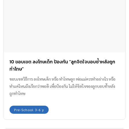
10 ขอบเขต ลงโทษเด็ก ป้องกัน “ลูกจิตใจบอบช้ำหลังถูก
ทำโทษ”
ขอบเขตวิธีการ ลงโทษเด็ก หรือ ทำโทษลูก พ่อแม่ควรทำอย่างไร หรือ
ทำแค่ไหนถึงเรียกว่าพอดี เพื่อป้องกัน ไม่ให้จิตใจของลูกบอบช้ำหลัง
ถูกทำโทษ
Pre-School 3-6 y