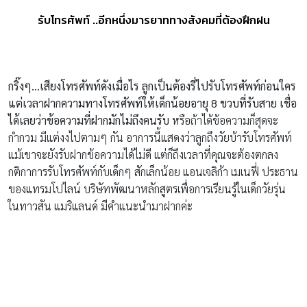
รับโทรศัพท์ ..อีกหนึ่งมารยาททางสังคมที่ต้องฝึกฝน
กริ๊งๆ
…
เสียงโทรศัพท์ดังเมื่อไร ลูกเป็นต้องรี่ไปรับโทรศัพท์ก่อนใคร
แต่เวลาฝากความทางโทรศัพท์ให้เด็กน้อยอายุ
8 ขวบที่รับสาย เชื่อ
ได้เลยว่าข้อความที่ฝากมักไม่ถึงคนรับ
หรือถ้าได้ข้อความก็สุดจะ
กำกวม มีแต่งงไปตามๆ กัน อาการนี้แสดงว่าลูกถึงวัยบ้ารับโทรศัพท์
แม้เขาจะยังรับฝากข้อความได้ไม่ดี แต่ก็ถึงเวลาที่คุณจะต้องตกลง
กติกาการรับโทรศัพท์กับเด็กๆ สักเล็กน้อย แอนเจลิก้า เมเนฟี่ ประธาน
ของแทรมโปไลน์ บริษัทพัฒนาหลักสูตรเพื่อการเรียนรู้ในเด็กวัยรุ่น
ในทาวสัน แมริแลนด์ มีคำแนะนำมาฝากค่ะ