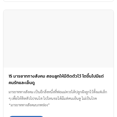
15 มารยาททางสังคม สอนลูกให้มีติดตัวไว้ โตขึ้นไปมีแต่
คนรักและเอ็นดู
มารยาททางสังคม เป็นอีกสิ่งหนึ่งที่พ่อแม่ควรได้ปลูกฝังลูกไว้ตั้งแต่เล็ก
ๆ เพื่อให้ติดตัวไปจนโต ไปไหนจะได้มีแต่คนเอ็นดู ไม่เป็นโรค
“มารยาททางสังคมบกพร่อง”