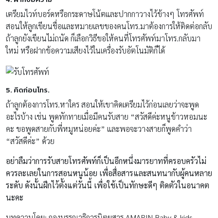
เตรียมไวท์บอร์ดหรือกระดาษโน้ตและปากกาวางไว้ข้างๆ โทรศัพท์
สอนให้ลูกเขียนชื่อและหมายเลขของคนโทร.มาต้องการให้ติดต่อกลับ
ถ้าลูกยังเขียนไม่ถนัด ก็เลือกวิธีขอให้คนที่โทรศัพท์มาโทร.กลับมา
ใหม่ หรือฝากข้อความเสียงไว้ในเครื่องรับอัตโนมัติก็ได้
5
.
คิดก่อนโทร.
ถ้าลูกต้องการโทร.หาใคร สอนให้เขาคิดเตรียมไว้ก่อนเลยว่าจะพูด
อะไรบ้าง เช่น พูดทักทายเมื่อมีคนรับสาย “สวัสดีค่ะหนูข้าวหอมนะ
คะ ขอพูดสายกับพี่หมูหน่อยค่ะ” และพอจะวางสายก็พูดคำว่า
“สวัสดีค่ะ” ด้วย
อย่าลืมว่าการรับสายโทรศัพท์ก็เป็นอีกหนึ่งมารยาทที่ครอบครัวไม่
ควรละเลยในการสอนหนูน้อย เพื่อสื่อสารและสนทนากับผู้คนหลาย
ระดับ ดังนั้นฝึกไว้ตั้งแต่วันนี้ เพื่อใช้เป็นทักษะดีๆ ติดตัวในอนาคต
นะคะ
บทความโดย: กองบรรณาธิการนิตยสาร AMARIN Baby & kids