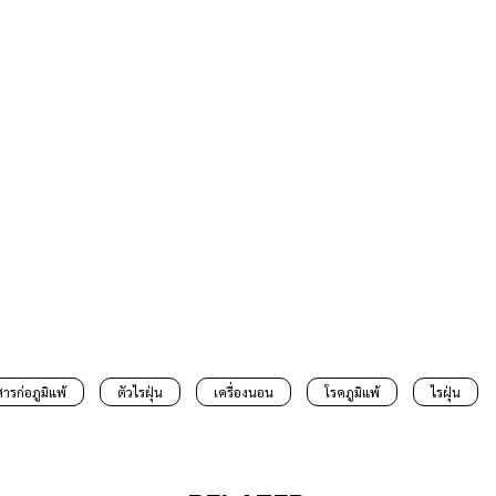
สารก่อภูมิแพ้
ตัวไรฝุ่น
เครื่องนอน
โรคภูมิแพ้
ไรฝุ่น