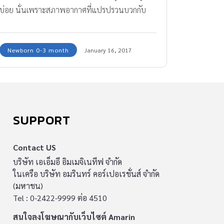
บ่อย นั่นเพราะสภาพอากาศที่แปรปรวนบวกกับ
เป็นช่วงที่สภาพร่างกายอ่อนแอ แต่บางครั้ง ลูกเป็น
หวัด มีน้ำมูก ไม่ถึงขั้นนอนซม จะสามารถดูแล
Newborn 0-3 month
January 16, 2017
รักษาบรรเทาแบบไม่ต้องใช้ยาปฎิชีวนะได้ไหม?
ทีมงานมีเคล็ดลับในการดูแลสุขภาพลูกเมื่อเป็น
หวัด ที่ไม่ต้องทานยามาฝากกันค่ะ
SUPPORT
Contact US
บริษัท เอเอ็มอี อิมเมจิเนทีฟ จำกัด
ในเครือ บริษัท อมรินทร์ คอร์เปอเรชั่นส์ จำกัด
(มหาชน)
Tel : 0-2422-9999 ต่อ 4510
สนใจลงโฆษณากับเว็บไซต์ Amarin