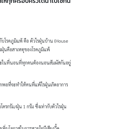
 มาให้ทุกครอบครัวได้นำไปใช้กัน
กับโรคภูมิแพ้ คือ ตัวไรฝุ่นบ้าน (House
รฝุ่นคือสาเหตุของโรคภูมิแพ้
ในที่นอนที่ทุกคนต้องนอนสัมผัสกันอยู่
กพอที่จะทำให้คนที่แพ้ไรฝุ่นเกิดอาการ
ัม/ฝุ่น 1 กรัม ซึ่งเท่ากับตัวไรฝุ่น
่งเพิ่มโอกาสในการหายใจมีเสียงวี้ด