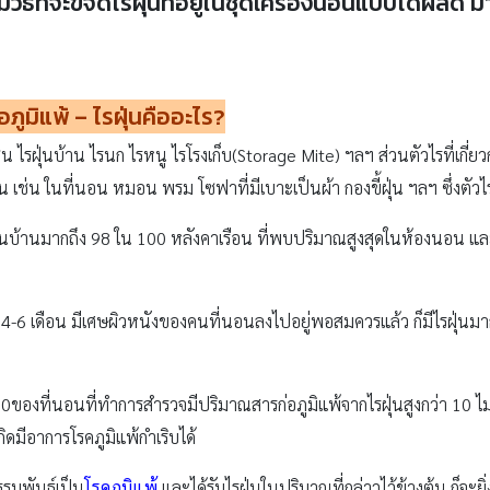
มีวิธีที่จะขจัดไรฝุ่นที่อยู่ในชุดเครื่องนอนแบบได้ผลดี
อภูมิแพ้
–
ไรฝุ่นคืออะไร
?
น ไรฝุ่นบ้าน ไรนก ไรหนู ไรโรงเก็บ(Storage Mite) ฯลฯ ส่วนตัวไรที่เกี่ยว
เช่น ในที่นอน หมอน พรม โซฟาที่มีเบาะเป็นผ้า กองขี้ฝุ่น ฯลฯ ซึ่งตัวไ
บ้านมากถึง 98 ใน 100 หลังคาเรือน ที่พบปริมาณสูงสุดในห้องนอน และ
ณ 4-6 เดือน มีเศษผิวหนังของคนที่นอนลงไปอยู่พอสมควรแล้ว ก็มีไรฝุ่นมา
ที่นอนที่ทำการสำรวจมีปริมาณสารก่อภูมิแพ้จากไรฝุ่นสูงกว่า 10 ไมโครกร
กิดมีอาการโรคภูมิแพ้กำเริบได้
รรมพันธุ์เป็น
โรคภูมิแพ้
และได้รับไรฝุ่นในปริมาณที่กล่าวไว้ข้างต้น ก็จะยิ