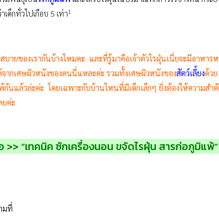
1
เด็กทั่วไปเกือบ 5 เท่า
สบายของเรากันบ้างไหมคะ และที่รู้มาคือเจ้าตัวไรฝุ่นเนี่ยจะมีอาหารห
่ได้จากเศษผิวหนังของคนนี่แหละค่ะ รวมทั้งเศษผิวหนังของ
สัตว์เลี้ยง
ด้ว
ูมิแพ้กันแล้วล่ะค่ะ โดยเฉพาะกับบ้านไหนที่มีเด็กเล็กๆ ยิ่งต้องให้คว
ลยค่ะ
อ >> “เทคนิค ซักเครื่องนอน ขจัดไรฝุ่น สารก่อภูมิแพ้”
ามที่