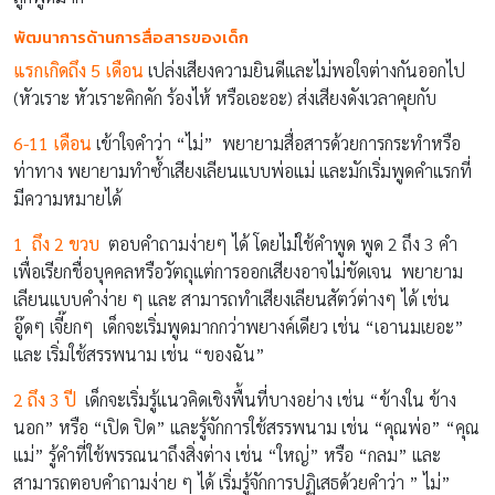
พัฒนาการด้านการสื่อสารของเด็ก
แรกเกิดถึง 5 เดือน
เปล่งเสียงความยินดีและไม่พอใจต่างกันออกไป
(หัวเราะ หัวเราะคิกคัก ร้องไห้ หรือเอะอะ) ส่งเสียงดังเวลาคุยกับ
6-11 เดือน
เข้าใจคำว่า “ไม่” พยายามสื่อสารด้วยการกระทำหรือ
ท่าทาง พยายามทำซ้ำเสียงเลียนแบบพ่อแม่ และมักเริ่มพูดคำแรกที่
มีความหมายได้
1 ถึง 2 ขวบ
ตอบคำถามง่ายๆ ได้ โดยไม่ใช้คำพูด พูด 2 ถึง 3 คำ
เพื่อเรียกชื่อบุคคลหรือวัตถุแต่การออกเสียงอาจไม่ชัดเจน พยายาม
เลียนแบบคำง่าย ๆ และ สามารถทำเสียงเลียนสัตว์ต่างๆ ได้ เช่น
อู๊ดๆ เจี๊ยกๆ เด็กจะเริ่มพูดมากกว่าพยางค์เดียว เช่น “เอานมเยอะ”
และ เริ่มใช้สรรพนาม เช่น “ของฉัน”
2 ถึง 3 ปี
เด็กจะเริ่มรู้แนวคิดเชิงพื้นที่บางอย่าง เช่น “ข้างใน ข้าง
นอก” หรือ “เปิด ปิด” และรู้จักการใช้สรรพนาม เช่น “คุณพ่อ” “คุณ
แม่” รู้คำที่ใช้พรรณนาถึงสิ่งต่าง เช่น “ใหญ่” หรือ “กลม” และ
สามารถตอบคำถามง่าย ๆ ได้ เริ่มรู้จักการปฏิเสธด้วยคำว่า ” ไม่”