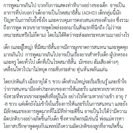
การพูดมากเกินไป บวกกับการแสดงท่าทีบางอย่างของเด็ก อาจเป็น
อาการที่บ่งบอกว่าเด็กอาจเป็นโรคสมาธิสั้น (ADHD) เด็กกลุ่มนี้มัก
ปัญหาในการยับยั้งชั่งใจ และควบคุมการตอบสนองของตัวเอง ซึ่งรวม
ถึงการพูด พวกเขาอาจพูดโพล่งออกมาในสิ่งแรกที่นึกถึง (ไม่ว่าจะ
เหมาะสมหรือไม่ก็ตาม) โดยไม่ได้คิดว่าจะส่งผลกระทบตามมาอย่างไร
เด็ก (และผู้ใหญ่) ที่มีสมาธิสั้นอาจมีการผูกขาดการสนทนาและพูดคุย
มากเกินไป การพูดมากเกินไปอาจเป็นเรื่องยากสำหรับเด็ก ผู้ปกครอง
และครู โดยทั่วไป เด็กที่เป็นโรคสมาธิสั้น มักชอบ ฮัมเสียงต่างๆ
เคลื่อนไหวไปมาไม่หยุด กระสับกระส่าย หุ่นหันพลันแล่น
โดยปกติแล้ว เมื่ออายุได้ 5 ขวบ เด็กส่วนใหญ่จะเริ่มเรียนรู้ และเข้าใจ
ว่าการสนทนามีองค์ประกอบของการให้และรับ และพวกเขาควรรอ
จังหวะที่พวกเขาจะพูดสิ่งที่อยู่ในใจ อย่างไรก็ตามหากย่างเข้า อายุ 7
-8 ขวบ แต่เด็กยังไม่เข้าใจในเรื่องการให้และรับในการสนทนา และยัง
มีลักษณะของการพูดมากที่ไม่มีทีท่าจะดีขึ้น อาจเป็นไปได้ว่ามีความ
ผิดปกติบางอย่างเกิดขึ้นกับเด็ก ซึ่งหากเกิดกรณีเช่นนี้ พ่อแม่ควรหา
โอกาสปรึกษาพูดคุยกับแพทย์ถึงความผิดปกติของลูกที่อาจเกิดขึ้น