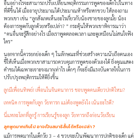
อื่นอย่างไรจะสามารถปรับเปลี่ยนพฤติกรรมการพูดของเด็กไปในทาง
ที่ดีขึ้นได้ เมื่ออายุประมาณได้ประมาณห้าหรือหกขวบ ให้ลองถาม
พวกเขา เช่น “ลูกสังเกตเห็นอะไรเกี่ยวกับน้องชายของลูกมั้ย น้อง
ต้องการพูดกับลูกด้วยหรือเปล่า? ” กระตุ้นให้พวกเขาพิจารณาว่า
“คนอื่นจะรู้สึกอย่างไร เมื่อเราพูดตลอดเวลา และดูเหมือนไม่สนใจฟัง
ใคร”
นอกจากนี้ควรยกย่องเด็ก ๆ ในลักษณะที่ช่วยสร้างความนับถือตนเอง
ชี้ให้เห็นเมื่อพวกเขาสามารถควบคุมการพูดของตัวเองได้ ยิ่งคุณแสดง
คำชมได้เฉพาะเจาะจงมากเท่าไร เด็กๆ ก็จะยิ่งมีแรงบันดาลใจในการ
ปรับปรุงพฤติกรรมให้ดียิ่งขึ้น
ลูกมีเพื่อนทิพย์! เพื่อนในจินตนาการ ชอบพูดคนเดียวปกติไหม?
เทคนิค การพูดกับลูก วัยทารก แม่ต้องพูดยังไง เน้นอะไรดี?
นี่แหละโลกที่ลูกรู้ การเรียนรู้ของลูก วัยทารกถึงก่อนวัยเรียน
ลูกพูดมากเกินไป อาจเป็นสมาธิสั้นได้หรือเปล่า ?
แม้การพูดมากในเด็กวัย 3 – 4 ขวบจะเป็นพัฒนาการปกติของเด็ก แต่