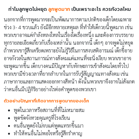
ทำไมลูกพูดไม่หยุด
ลูกพูดมาก
เป็นเพราะอะไร ควรกังวลไหม
นอกจากที่การพูดมากจะเป็นพัฒนาการตามปกติของเด็กโดยเฉพาะ
ช่วง 3- 4 ขวบแล้ว ยังมีอีกหลายเหตุผล ที่ทำให้เด็กวยนี้พูดมาก เช่น
พวกเขาอาจแค่กำลังหลงใหลในเรื่องใดเรื่องหนึ่ง และต้องการบรรยาย
ทุกรายละเอียดเกี่ยวกับเรื่องเหล่านั้น นอกจากนี้ เด็กๆ อาจพูดไม่หยุด
ถ้าพวกเขารู้สึกเครียดเพราะยังไม่รู้วิธีในการสงบสติอารมณ์ เด็กขี้อาย
อาจกังวลในสถานการณ์ทางสังคมแต่แทนที่จะนิ่งเงียบ พวกเขาอาจ
จะพูดมากขึ้น เด็กบางคนมีปัญหากับทักษะการเข้าสังคมโดยทั่วไป
พวกเขามีช่วงเวลาที่ยากลำบากในการรับรู้สัญญาณทางสังคม เช่น
ภาษากายและการแสดงออกทางสีหน้า ดังนั้นพวกเขาจึงอาจไม่สังเกต
ว่าคนอื่นมีปฏิกิริยาอย่างไรต่อคำพูดของพวกเขา
ตัวอย่างปัญหาที่เกิดจากการพูดมากของเด็ก
พูดในเวลาหรือสถานที่ที่ไม่เหมาะสม
พูดขัดจังหวะคุณครูที่โรงเรียน
คนอื่นพูดยังไม่จบแต่พูดแทรกขึ้นมา
ทำให้คนอื่นไม่พอใจหรือรู้สึกรำคาญ