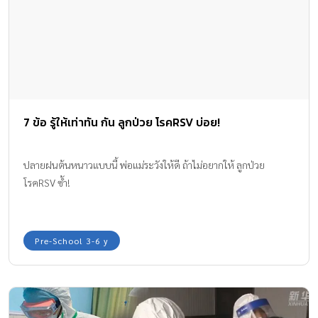
7 ข้อ รู้ให้เท่าทัน กัน ลูกป่วย โรคRSV บ่อย!
ปลายฝนต้นหนาวแบบนี้ พ่อแม่ระวังให้ดี ถ้าไม่อยากให้ ลูกป่วย
โรคRSV ซ้ำ!
Pre-School 3-6 y