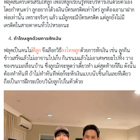
ฟลุคสมัครบัตรเสริมให้ลูก เพื่อให้ลูกเรียนรู้ที่จะบริหารเงินด้วยตัวเอง
โดยกำหนดว่า ลูกอยากได้วงเงินบัตรเครดิตเท่าไหร่ ลูกต้องเอามาฝาก
พ่อเท่านั้น เพราะจริงๆ แล้ว แม้ลูกจะมีบัตรเครดิต แต่ลูกยังไม่มี
เครดิตในสายตาคนทั่วไปหรอกนะ
ทำโทษลูกด้วยการหักเงิน
ฟลุคเป็นคนไม่
ตีลูก
จึงเลือกวิธี
ลงโทษลูก
ด้วยการหักเงิน เช่น ลูกกิน
ข้าวเสร็จแล้วไม่เอาจานไปเก็บ กินขนมแล้วไม่เอาเศษขยะไปทิ้ง วาง
ซองขนมเกลื่อนบ้าน ซึ่งลูกมักจะพูดว่าเดี๋ยวทำ แต่สุดท้ายก็ลืม ดังนั้น
ต้องทำทันที ถ้าไม่ทำทันทีพ่อก็จะหักเงินแบบนับชิ้นกันเลยทีเดียว
ถือเป็นการฝึกระเบียบวินัยลูกไปในตัวด้วย