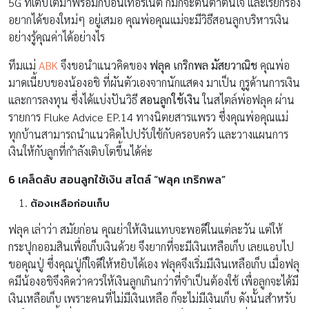
5G ที่เติบโตมาพร้อมกับอินเทอร์เน็ต ก็มักจะตื่นตาตื่นใจ และเรียกร้อง
อยากได้ของใหม่ๆ อยู่เสมอ คุณพ่อคุณแม่จะมีวิธีสอนลูกบริหารเงิน
อย่างรู้คุณค่าได้อย่างไร
ทีมแม่
ABK
จึงขอนำแนวคิดของ
ฟลุค เกริกพล มัสยวาณิช
คุณพ่อ
มาดเนี้ยบของน้องอชิ ที่ผันตัวเองจากนักแสดง มาเป็น กูรูด้านการเงิน
และการลงทุน ซึ่งได้แบ่งปันวิธี
สอนลูกใช้เงิน
ในสไตล์พ่อฟลุค ผ่าน
รายการ Fluke Advice EP.14 ทางนิตยสารแพรว ซึ่งคุณพ่อคุณแม่
ทุกบ้านสามารถนำแนวคิดไปปรับใช้กับครอบครัว และวางแผนการ
เงินให้กับลูกที่กำลังเติบโตขึ้นได้ค่ะ
6
เคล็ดลับ สอนลูกใช้เงิน สไตล์ “ฟลุค เกริกพล”
ต้องเหลือก่อนเก็บ
ฟลุค เล่าว่า สมัยก่อน คุณย่าให้เงินแทบจะพอดีในแต่ละวัน แต่ให้
กระปุกออมสินเพื่อเก็บเงินด้วย จึงยากที่จะมีเงินเหลือเก็บ เลยแอบไป
ขอคุณปู่ ซึ่งคุณปู่ก็ใจดีให้หยิบได้เอง ฟลุคจึงเริ่มมีเงินเหลือเก็บ เมื่อฟลุ
คมีน้องอชิจึงคิดว่าควรให้เงินลูกเกินกว่าที่จำเป็นต้องใช้ เพื่อลูกจะได้มี
เงินเหลือเก็บ เพราะคนที่ไม่มีเงินเหลือ ก็จะไม่มีเงินเก็บ ดังนั้นสำหรับ