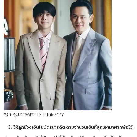
ขอบคุณภาพจาก IG : fluke777
ให้ลูกมีวงเงินในบัตรเครดิต ตามจำนวนเงินที่ลูกเอามาฝากพ่อไว้