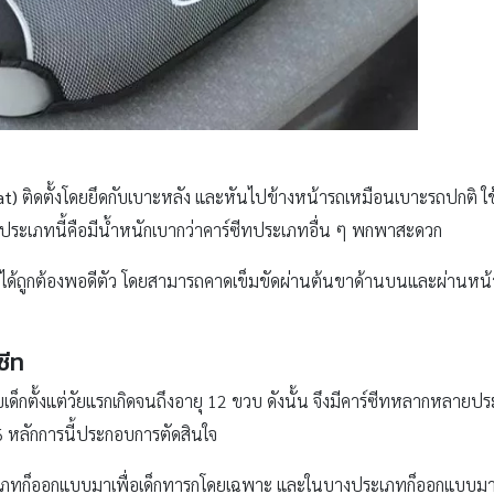
at)
ติดตั้งโดยยึดกับเบาะหลัง และหันไปข้างหน้ารถเหมือนเบาะรถปกติ ใช้ส
ทประเภทนี้คือมีน้ำหนักเบากว่าคาร์ซีทประเภทอื่น ๆ พกพาสะดวก
ได้ถูกต้องพอดีตัว โดยสามารถคาดเข็มขัดผ่านต้นขาด้านบนและผ่านหน้าอก
ซีท
ด็กตั้งแต่วัยแรกเกิดจนถึงอายุ 12 ขวบ ดังนั้น จึงมีคาร์ซีทหลากหลายประเ
้ 6 หลักการนี้ประกอบการตัดสินใจ
เภทก็ออกแบบมาเพื่อเด็กทารกโดยเฉพาะ และในบางประเภทก็ออกแบบมาให้