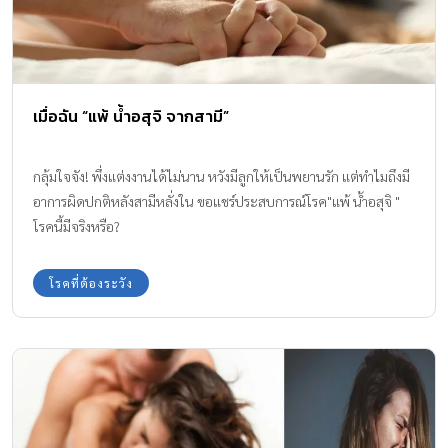
เมื่อฉัน “แพ้ น้ำอสุจิ จากสามี”
กลุ้มใจจัง! พึ่งแต่งงานได้ไม่นาน หวังมีลูกให้เป็นพยานรัก แต่ทำไมถึงมี
อาการผิดปกติหลังสามีหลั่งใน ขอแชร์ประสบการณ์โรค"แพ้ น้ำอสุจิ "
โรคนี้มีจริงหรือ?
โรคที่ต้องระวัง