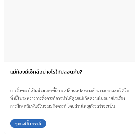
แม่ท้องมีเซ็กส์อย่างไรให้ปลอดภัย?
การตั้งครรภ์เป็นช่วงเวลาที่มีการเปลี่ยนแปลงทางด้านร่างกายและจิตใจ
ทั้งนี้ในระหว่างการตั้งครรภ์อาจทำให้คุณแม่เกิดความไม่สบายใจเรื่อง
การมีเพศสัมพันธ์ในขณะตั้งครรภ์ โดยส่วนใหญ่กังวลว่าจะเป็น
อันตรายต่อลูกน้อยในครรภ์หรือไม่นั้นเอง
คุณแม่ตั้งครรภ์