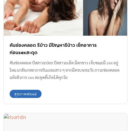
คันช่องคลอด รึป่าว มีปัญหารึป่าว เช็กอาการ
ก่อนsexสะดุด
คันช่องคลอด ปัสสาวะบ่อย ปัสสาวะเล็ด มีตกขาว เจ็บขณะมี sex อยู่
ไหม มาสังเกตอาการกันเถอะสาว ๆ หากมีครบจงระวัง ภาวะช่องคลอด
แห้งตัวการ sex สะดุดที่เกิดได้ทุกวัย
สุขภาพพ่อแม่