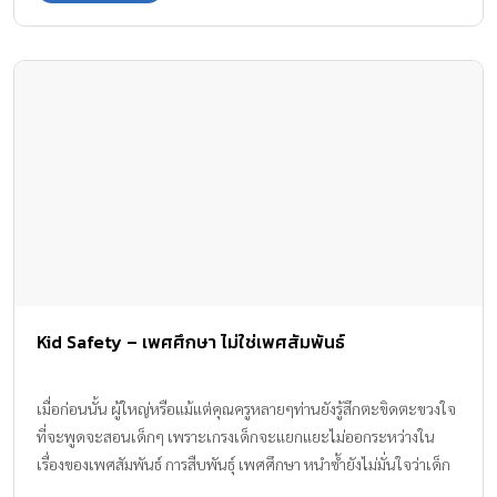
Kid Safety – เพศศึกษา ไม่ใช่เพศสัมพันธ์
เมื่อก่อนนั้น ผู้ใหญ่หรือแม้แต่คุณครูหลายๆท่านยังรู้สึกตะขิดตะขวงใจ
ที่จะพูดจะสอนเด็กๆ เพราะเกรงเด็กจะแยกแยะไม่ออกระหว่างใน
เรื่องของเพศสัมพันธ์ การสืบพันธุ์ เพศศึกษา หนำซ้ำยังไม่มั่นใจว่าเด็ก
ควรจะเรียนรู้อะไรให้เหมาะสมกับแต่ละช่วงวัย แนวคิดการสอนเพศ