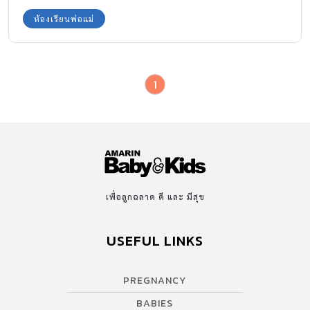
ศึกษายุคนี้ จะไม่ได้มุ่งเน้นว่าเป็นเรื่องชองเรื่องกามอารมณ์ (sex) แต่ให้
ห้องเรียนพ่อแม่
ทัศนคติว่านี่คือกระบวนการที่จะสร้างภูมิคุ้มกันทางเพศให้แก่เด็กและ
เยาวชน ลดผลกระทบ ซึ่งอาจเกิดขึ้นจากพฤติกรรมทางเพศที่ไม่เหมาะ
สมเมื่อเติบโตไปเป็นวัยรุ่น การสอนเพศศึกษาน่าจะครอบคลุมไปถึง
1
เรื่องของ พัฒนาการทางด้านร่างกาย อารมณ์ สังคมมนุษยสัมพันธ
สุขภาพทางเพศ ทักษะการใช้ชีวิต พฤติกรรมทางเพศ สังคมและ
วัฒนธรรม สิ่งที่น่าเป็นห่วงยิ่งก็คือ เด็กในยุคปัจจุบันมีช่องทางในการ
เข้าถึงสื่อต่างๆอย่างมากมาย และง่ายดาย แถมยังมีอันตรายแฝงเร้น
อย่างที่ผู้ใหญ่อย่างเราๆก็คาดไม่ถึง เราในฐานะคุณพ่อคุณแม่ คงต้อง
ปรึกษาหารือกันและเรียนรู้เอาใจใส่ ในเรื่องนี้กันอย่างจริงจัง ยิ่งดูจาก
ผลการสำรวจที่พบว่า ในบ้านเรานั้น คุณพ่อแม่มีบทบาทในการสอนเรื่อง
เพื่อลูกฉลาด ดี และ มีสุข
เพศแก่ลูก แค่ ร้อยละหนึ่งเท่านั้น ซึ่งนับได้ว่าน้อยที่สุดในโลก ! (โดย
เฉลี่ยของทั่วโลกก็อยู่แค่ ร้อยละ 12 ซึ่งก็ถือว่าน้อยอยู่ดี) แสดงให้เห็น
USEFUL LINKS
แนวโน้มเลยว่า เด็กๆเมื่อเติบโตเป็นวัยรุ่น พวกเขาก็จะหาความรู้เรื่อง
เพศกันเอง หรือจากผู้อื่น แหล่งอื่น ที่ไม่ใช่พ่อแม่ ซึ่งอาจอันตรายกว่าที่
คาดคิด เกิดเป็นค่านิยมที่ผิดๆ จะก่อให้เกิดความเสียหายต่อสังคม
PREGNANCY
อย่างคาดไม่ถึง เรื่อง : รศ.นพ.อดิศักดิ์ ผลิตผลการพิมพ์ ภาพ : […]
BABIES