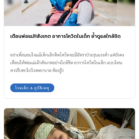
เตือนพ่อแม่!!สังเกต อาการโควิดในเด็ก ย้ำดูแลใกล้ชิด
อย่าเพิ่งนอนใจแม้เด็กเล็กติดโควิดจะมีอัตราป่วยรุนแรงต่ำ แต่ยังคง
เตือนให้พ่อแม่เฝ้าสังเกตอย่างใกล้ชิด อาการโควิดในเด็ก แบบไหน
ควรรีบพาไปโรงพยาบาล ต้องรู้!!
โรคเด็ก & อุบัติเหตุ