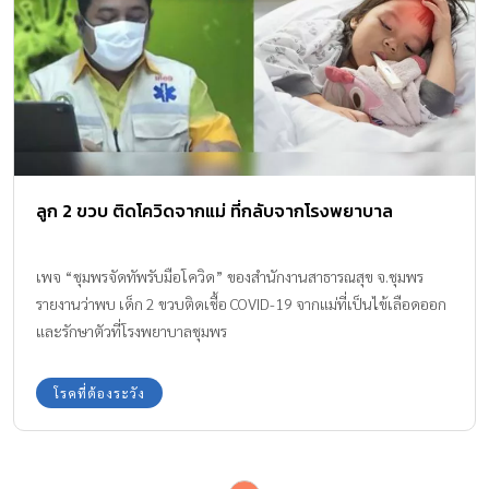
กว่าที่พบในเด็ก) จากรายงาน ได้พบผู้ป่วยเด็กมีอาการคล้ายกับโรคคา
วาซากิพร้อมทั้งพบว่าเด็กกลุ่มนี้ติดเชื้อโควิด-19 เพิ่มมากขึ้นใน
ประเทศอังกฤษ ฝรั่งเศส อเมริกา สเปน อิตาลี เด็กในกลุ่มนี้จะมีอาการ
มีไข้สูงลอย ตาแดง ลิ้นแดง ปวดท้องอย่างรุนแรง มีผื่นที่ผิวหนัง ในบาง
รายมีอาการทรุดหนักอย่างรวดเร็ว ต้องใส่ท่อช่วยหายใจ และหัวใจหยุด
เต้นต้องปั๊มหัวใจ หรือใช้เครื่อง ECMO (ปอดและหัวใจเทียม) แล้วใน
เวลาต่อมาก็ตรวจพบว่าเด็กๆเหล่านั้นติดเชื้อ covid-19 ทางแพทย์
ลูก 2 ขวบ ติดโควิดจากแม่ ที่กลับจากโรงพยาบาล
อังกฤษจึงกำลังเร่งสอบสวนความเชื่อมโยงของอาการรุนแรงที่คล้ายโรค
คาวาซากิที่พบในผู้ป่วยเด็กกับการติดเชื้อไวรัสโคโรนาต่อไป ทาง
องค์การอนามัยโลกระบุว่า งานวิจัยในปัจจุบันชี้ให้เห็นว่าเด็กและวัยรุ่น
เพจ “ชุมพรจัดทัพรับมือโควิด” ของสำนักงานสาธารณสุข จ.ชุมพร
มีแนวโน้มที่จะติดเชื้อได้เหมือนกับกลุ่มอายุอื่น และสามารถแพร่เชื้อได้
รายงานว่าพบ เด็ก 2 ขวบติดเชื้อ COVID-19 จากแม่ที่เป็นไข้เลือดออก
เหมือนกับกลุ่มอายุอื่น ๆ เช่นกัน […]
และรักษาตัวที่โรงพยาบาลชุมพร
โรคที่ต้องระวัง