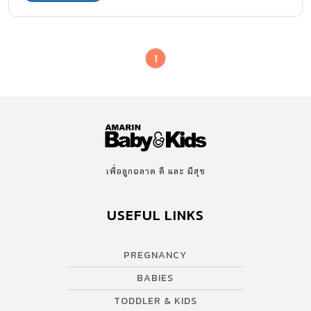
1
เพื่อลูกฉลาด ดี และ มีสุข
USEFUL LINKS
PREGNANCY
BABIES
TODDLER & KIDS