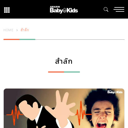
HOME
สำลัก
สำลัก