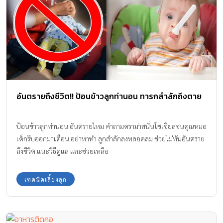
อันตรายถึงชีวิต!! ป้อนข้าวลูกท่านอน ทารกสำลักถึงตาย
ป้อนข้าวลูกท่านอน อันตรายไหม คำถามดราม่าสนั่นโซเซียลจนคุณหมอ
เด็กรีบออกมาเตือน อย่าหาทำ ลูกสำลักลงหลอดลม ช่วยไม่ทันอันตราย
ถึงชีวิต แนะวิธีดูแล และช่วยเหลือ
เทคนิคเลี้ยงลูก