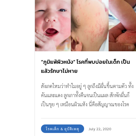
“ภูมิแพ้ผิวหนัง” โรคที่พบบ่อยในเด็ก เป็น
แล้วรักษาไม่หาย
สังเกตไหมว่าทำไมอยู่ ๆ ลูกถึงมีผื่นขึ้นตามตัว ทั้ง
คันและแดง ลูกเกาทั้งคืนจนเป็นแผล สักพักผื่นก็
เป็นขุย ๆ เหมือนผิวแห้ง นี่คือสัญญาณของโรค
"ภูมิแพ้ผิวหนัง"
โรคเด็ก & อุบัติเหตุ
July 22, 2020