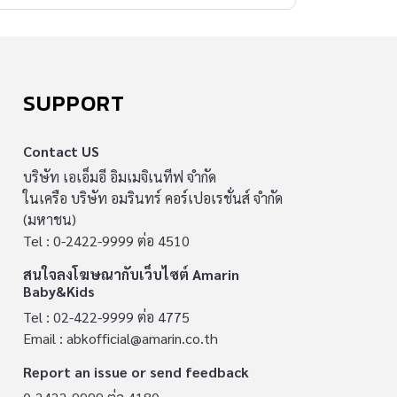
ลูกน้อยเปลี่ยนแปลงไป พ่อแม่เล่นกับลูกน้อยลง ลูก
ดูเข้าถึงหน้าจอเร็วและนานขึ้น อาหารสำเร็จรูปที่
สั่งปุ๊บได้กินปุั๊บ กลายเป็นดาบสองคมที่กลับไป
ทำลายสมองลูก เรามาลองเช็คกันดีกว่าค่ะ ว่ามี
SUPPORT
อะไรบ้างที่เป็นศัตรูตัวฉกาจต่อพัฒนาการสมอง
ของลูกน้อย ก่อนจะปล่อยให้สายเกินไป เช็ค 12
Contact US
พฤติกรรมควรเลี่ยงเสี่ยง ทำลายสมองลูก สมองคือ
บริษัท เอเอ็มอี อิมเมจิเนทีฟ จำกัด
ในเครือ บริษัท อมรินทร์ คอร์เปอเรชั่นส์ จำกัด
อวัยวะสำคัญที่ควบคุมกลไกการทำงานของอวัยวะ
(มหาชน)
ต่าง ๆ รวมถึงใช้ในการดำเนินชีวิตประจำวัน
Tel : 0-2422-9999 ต่อ 4510
บันทึกความทรงจำ อารมณ์ ความรู้สึก รวมทั้งสติ
สนใจลงโฆษณากับเว็บไซต์ Amarin
ปัญญาที่เราใช้ในการแสดงศักยภาพ นอกจากการ
Baby&Kids
ส่งเสริมทักษะรอบด้านที่ช่วยพัฒนาสมองของลูก
Tel : 02-422-9999 ต่อ 4775
น้อยแล้ว คุณพ่อคุณแม่ควรหลีกเลี่ยงสิ่งอันตรายที่
Email :
abkofficial@amarin.co.th
สามารถสมองลูกได้โดยไม่รู้ตัว ซึ่งมีดังต่อไปนี้ 1.
Report an issue or send feedback
ปล่อยให้ลูกเล่นโทรศัพท์มือถือ/แท็บเล็ต นานเกิน