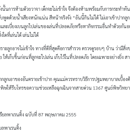
 ดังนั้นการห้ามด้วยวาจา เด็กจะไม่เข้าใจ จึงต้องห้ามพร้อมกับการกระทำทั
ด้วยน้ำเสียงหนักแน่น สีหน้าจริงจัง “อันนี้กินไม่ได้ ไม่เอาเข้าปากลูก” แ
ละเบี่ยงเบนลูกไปเล่นของเล่นที่ปลอดภัยหรือหากิจกรรมอื่นทำด้วยกันอย
งใดที่เล่นได้ เล่นไม่ได้
ะลูกอาจไม่เข้าใจ ทางที่ดีที่สุดคือการสำรวจ ตรวจดูรอบๆ บ้าน ว่ามีสิ่งของ
ห้เก็บขึ้นก่อนที่ลูกจะไปเล่น เก็บไว้ในที่ปลอดภัย โดยเฉพาะอย่างยิ่ง 
ตัว หากลูกเอาของอันตรายเข้าปาก คุณแม่ควรทราบวิธีการปฐมพยาบาลเบื้องต
ารพิษให้รีบโทรขอความช่วยเหลือฉุกเฉินจากสายด่วน 1367 ศูนย์พิษวิทย
เรียลพาเรนติ้ง ฉบับที่ 87 พฤษภาคม 2555
ยลพาเรนติ้ง