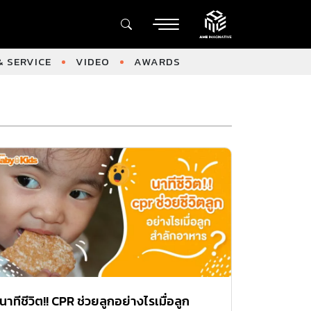
 SERVICE
VIDEO
AWARDS
นาทีชีวิต!! CPR ช่วยลูกอย่างไรเมื่อลูก