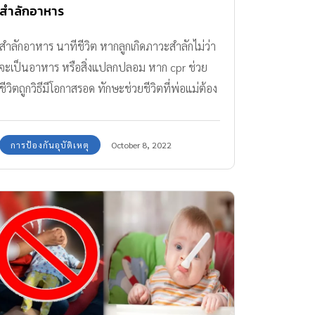
สำลักอาหาร
สำลักอาหาร นาทีชีวิต หากลูกเกิดภาวะสำลักไม่ว่า
จะเป็นอาหาร หรือสิ่งแปลกปลอม หาก cpr ช่วย
ชีวิตถูกวิธีมีโอกาสรอด ทักษะช่วยชีวิตที่พ่อแม่ต้อง
รู้
การป้องกันอุบัติเหตุ
October 8, 2022