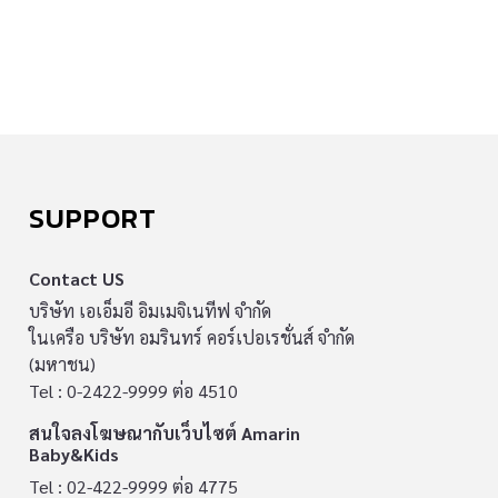
SUPPORT
Contact US
บริษัท เอเอ็มอี อิมเมจิเนทีฟ จำกัด
ในเครือ บริษัท อมรินทร์ คอร์เปอเรชั่นส์ จำกัด
(มหาชน)
Tel : 0-2422-9999 ต่อ 4510
สนใจลงโฆษณากับเว็บไซต์ Amarin
Baby&Kids
Tel : 02-422-9999 ต่อ 4775