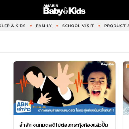
LER & KIDS
FAMILY
SCHOOL VISIT
PRODUCT &
สำลัก จนหมดสติไม่ต้องกระทุ้งท้องแล้วปั๊ม