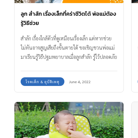
ลูก สำลัก เรื่องเล็กที่คร่าชีวิตได้ พ่อแม่ต้อง
รู้วิธีช่วย
สำลัก เรื่องใกล้ตัวที่ดูเหมือนเรื่องเล็ก แต่หากช่วย
ไม่ทันอาจสูญเสียถึงขั้นตายได้ ขอเชิญชวนพ่อแม่
มาเรียนรู้วิธีปฐมพยาบาลเมื่อลูกสำลัก รู้ไว้ปลอดภัย
กว่า!!
โรคเด็ก & อุบัติเหตุ
June 4, 2022