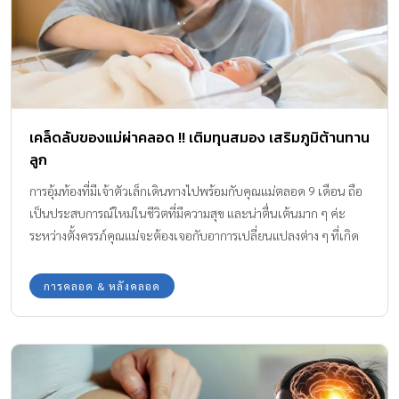
เคล็ดลับของแม่ผ่าคลอด !! เติมทุนสมอง เสริมภูมิต้านทาน
ลูก
การอุ้มท้องที่มีเจ้าตัวเล็กเดินทางไปพร้อมกับคุณแม่ตลอด 9 เดือน ถือ
เป็นประสบการณ์ใหม่ในชีวิตที่มีความสุข และน่าตื่นเต้นมาก ๆ ค่ะ
ระหว่างตั้งครรภ์คุณแม่จะต้องเจอกับอาการเปลี่ยนแปลงต่าง ๆ ที่เกิด
ขึ้นกับทั้งอารมณ์ และร่างกายมากมาย รวมถึงการคลอดที่ต้องคิดแล้วว่า
จะคลอดวิธีธรรมชาติ หรือ ผ่าตัดคลอด
การคลอด & หลังคลอด