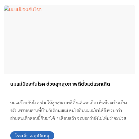
นมแม่ป้องกันโรค ช่วยลูกสุขภาพดีตั้งแต่แรกเกิด
นมแม่ป้องกันโรค ช่วยให้ลูกสุขภาพดีตั้งแต่แรกเกิด เห็นทีจะเป็นเรื่อง
จริง เพราะหลานที่บ้านก็เด็กนมแม่ คนโตกินนมแม่มาได้ถึงขวบกว่า
ส่วนคนเล็กตอนนี้กินมาได้ 7 เดือนแล้ว จะบอกว่ายังไม่เห็นว่าจะป่วย
ไข้หนักๆ กับเขาสักที สุขภาพดีมากทั้งสองคนเลย ทีมงาน Amarin
Baby & Kids จะมาชวนคุณแม่มือใหม่ไปดูพร้อมกันว่าให้ลูกนมแม่
โรคเด็ก & อุบัติเหตุ