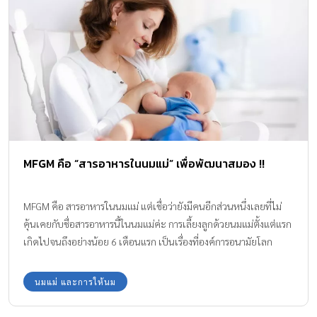
MFGM คือ “สารอาหารในนมแม่” เพื่อพัฒนาสมอง !!
MFGM คือ สารอาหารในนมแม่ แต่เชื่อว่ายังมีคนอีกส่วนหนึ่งเลยที่ไม่
คุ้นเคยกับชื่อสารอาหารนี้ในนมแม่ค่ะ การเลี้ยงลูกด้วยนมแม่ตั้งแต่แรก
เกิดไปจนถึงอย่างน้อย 6 เดือนแรก เป็นเรื่องที่องค์การอนามัยโลก
สนับสนุนเพื่อลูกน้อยจะได้รับสารอาหารในนมแม่ที่หลากหลายและ
ครบถ้วนไปด้วยคุณค่าที่มีส่วนสำคัญในการพัฒนาสมอง และเป็น
นมแม่ และการให้นม
ประโยชน์ต่อพัฒนาการการเจริญเติบโตที่แข็งแรงสมบูรณ์สมวัยด้วยค่ะ