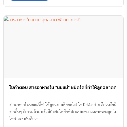
สุขภาพดียังไงกันค่ะ
ไขคำตอบ สารอาหารใน “นมแม่” ชนิดใดที่ทำให้ลูกฉลาด?
สารอาหารในนมแม่ที่ทำให้ลูกฉลาดคืออะไร? ใช่ DHA อย่างเดียวหรือมี
สารอื่นๆ อีกร่วมด้วย แล้วมีปัจจัยใดอีกที่ส่งผลต่อความฉลาดของลูก ไป
ไขคำตอบกันดีกว่า