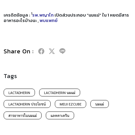
1
เครดิตข้อมูล :
รพ.พญาไท
เปิดส่วนประกอบ “นมแม่” ใน 1 หยดมีสาร
อาหารอะไรบ้างนะ ,
พบแพทย์
Share On :
Tags
LACTADHERIN
LACTADHERIN นมแม่
LACTADHERIN ประโยชน์
MEIJI EZCUBE
นมแม่
สารอาหารในนมแม่
แลคตาเดริน