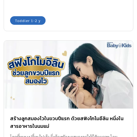
Toddler 1-2 y
สร้างลูกสมองไวในขวบปีแรก ด้วยสฟิงโกไมอีลิน หนึ่งใน
สารอาหารในนมแม่
โลกที่หมุนเปลี่ยนไปเร็ว ยิ่งต้องพัฒนาสมองลูกให้มีศักยภาพ โดย