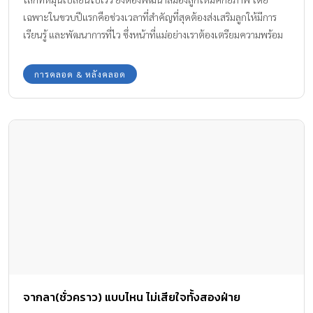
เฉพาะในขวบปีแรกคือช่วงเวลาที่สำคัญที่สุดต้องส่งเสริมลูกให้มีการ
เรียนรู้ และพัฒนาการที่ไว ซึ่งหน้าที่แม่อย่างเราต้องเตรียมความพร้อม
ลูกให้เร็ว ด้วยการเสริมสร้างโภชนาการสำคัญให้ลูกน้อย พร้อมเปิดทุก
โอกาสการเรียนรู้ ที่จะช่วยเพิ่มพัฒนาการสมอง และศักยภาพการเรียนรู้
การคลอด & หลังคลอด
ให้เกิดขึ้นอย่างรวดเร็วตั้งแต่ขวบปีแรกของชีวิต
จากลา(ชั่วคราว) แบบไหน ไม่เสียใจทั้งสองฝ่าย