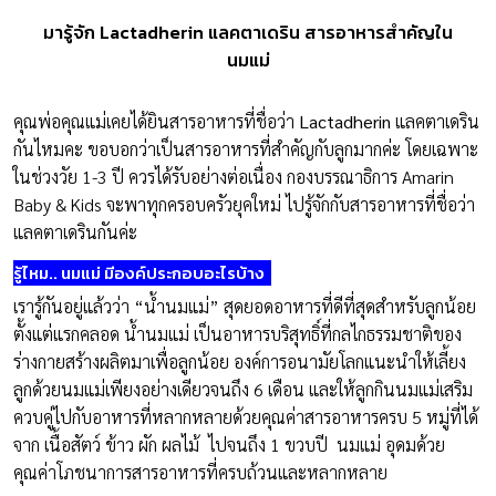
มารู้จัก Lactadherin แลคตาเดริน สารอาหารสำคัญใน
นมแม่
คุณพ่อคุณแม่เคยได้ยินสารอาหารที่ชื่อว่า
Lactadherin
แลคตาเดริน
กันไหมคะ ขอบอกว่าเป็นสารอาหารที่สำคัญกับลูกมากค่ะ โดยเฉพาะ
ในช่วงวัย 1-3 ปี ควรได้รับอย่างต่อเนื่อง
กองบรรณาธิการ Amarin
Baby & Kids
จะพาทุกครอบครัวยุคใหม่ ไปรู้จักกับสารอาหารที่ชื่อว่า
แลคตาเดรินกันค่ะ
รู้ไหม.. นมแม่ มีองค์ประกอบอะไรบ้าง
เรารู้กันอยู่แล้วว่า “น้ำนมแม่” สุดยอดอาหารที่ดีที่สุดสำหรับลูกน้อย
ตั้งแต่แรกคลอด น้ำนมแม่ เป็นอาหารบริสุทธิ์ที่กลไกธรรมชาติของ
ร่างกายสร้างผลิตมาเพื่อลูกน้อย องค์การอนามัยโลกแนะนำให้เลี้ยง
ลูกด้วยนมแม่เพียงอย่างเดียวจนถึง 6 เดือน และให้ลูกกินนมแม่เสริม
ควบคู่ไปกับอาหารที่หลากหลายด้วยคุณค่าสารอาหารครบ 5 หมู่ที่ได้
จาก เนื้อสัตว์ ข้าว ผัก ผลไม้ ไปจนถึง 1 ขวบปี นมแม่ อุดมด้วย
คุณค่าโภชนาการสารอาหารที่ครบถ้วนและหลากหลาย