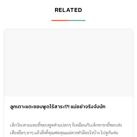
RELATED
ลูกเตาะแตะชอบพูดไร้สาระ!?! แม่อย่าจริงจังนัก
เด็กวัยเตาะแตะที่ชอบพูดคำแปลกๆ ก็เหมือนกับเด็กทารกที่ชอบส่ง
เสียงอือๆ อาๆ แล้วสิ่งที่คุณพ่อคุณแม่ควรทำมีอะไรบ้าง ไปดูกันค่ะ