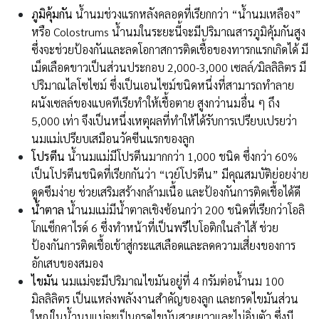
ภูมิคุ้มกัน
น้ำนมช่วงแรกหลังคลอดที่เรียกกว่า “น้ำนมเหลือง”
หรือ Colostrums น้ำนมในระยะนี้จะมีปริมาณสารภูมิคุ้มกันสูง
ซึ่งจะช่วยป้องกันและลดโอกาสการติดเชื้อของทารกแรกเกิดได้ มี
เม็ดเลือดขาวเป็นส่วนประกอบ 2,000-3,000 เซลล์/มิลลิลิตร มี
ปริมาณไลโซไซม์ ซึ่งเป็นเอนไซม์ชนิดหนึ่งที่สามารถทำลาย
ผนังเซลล์ของแบคทีเรียทำให้เชื้อตาย สูงกว่านมอื่น ๆ ถึง
5,000 เท่า จึงเป็นหนึ่งเหตุผลที่ทำให้ได้รับการเปรียบเปรยว่า
นมแม่เปรียบเสมือนวัคซีนแรกของลูก
โปรตีน
น้ำนมแม่มีโปรตีนมากกว่า 1,000 ชนิด ซึ่งกว่า 60%
เป็นโปรตีนชนิดที่เรียกกันว่า “เวย์โปรตีน” มีคุณสมบัติย่อยง่าย
ดูดซึมง่าย ช่วยเสริมสร้างกล้ามเนื้อ และป้องกันการติดเชื้อได้ดี
น้ำตาล
น้ำนมแม่มีน้ำตาลเชิงซ้อนกว่า 200 ชนิดที่เรียกว่าโอลิ
โกแซ็กคาไรด์ 6 ซึ่งทำหน้าที่เป็นพรีไบโอติกในลำไส้ ช่วย
ป้องกันการติดเชื้อเข้าสู่กระแสเลือดและลดความเสี่ยงของการ
อักเสบของสมอง
ไขมัน
นมแม่จะมีปริมาณไขมันอยู่ที่ 4 กรัมต่อน้ำนม 100
มิลลิลิตร เป็นแหล่งพลังงานสำคัญของลูก และกรดไขมันส่วน
ใหญ่ในน้ำนมแม่จะเป็นกรดไขมันสายยาวและไม่อิ่มตัว ซึ่งมี