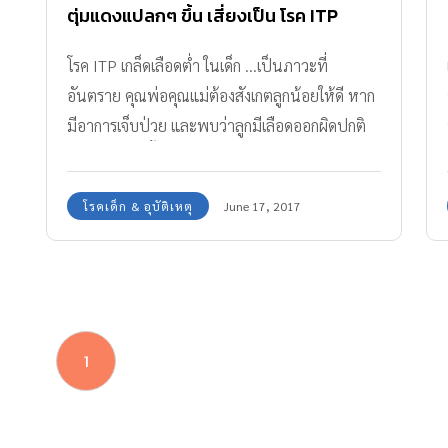
ตุ่มแดงแปลกๆ ขึ้น เสี่ยงเป็น โรค ITP
เกล็ดเลือดต่ำ รักษาช้าเสี่ยงอันตรายถึง
โรค ITP เกล็ดเลือดต่ำ ในเด็ก ...เป็นภาวะที่
ชีวิต!
อันตราย คุณพ่อคุณแม่ต้องสังเกตลูกน้อยให้ดี หาก
มีอาการเจ็บป่วย และพบว่าลูกมีเลือดออกผิดปกติ
หรือมีจุดแดงขึ้นตามตัวหรืออาจมีจ้ำเขียวร่วมด้วย
โรคเด็ก & อุบัติเหตุ
June 17, 2017
1