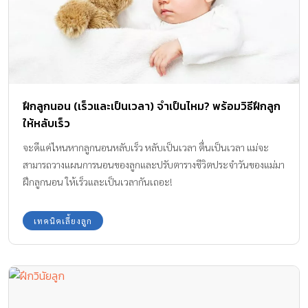
หลับตื่นสลับกันไปตลอดทั้งวันและทั้งคืน ทำให้ไม่แน่ใจว่าที่ลูกนอน
หลับไปนั้น เพียงพอต่อความต้องการของร่างกายหรือยัง ลูกของคุณควร
นอนวันละกี่ชั่วโมงกันแน่ เด็กแต่ละวัย …. นอนแตกต่างกันอย่างไร? วัย
ทารก วัยนี้จะมีภาวะหลับตื่นสลับกันไปตลอดทั้งวัน แต่เมื่ออายุได้
ประมาณ 4 เดือนจะเริ่มหลับกลางคืนได้ยาวประมาณ 6 ชั่วโมงและเมื่อ
อายุ 6 เดือนจะสามารถหลับได้นานถึง 10 ชั่วโมงแต่ก็ยังสามารถตื่นได้
ฝึกลูกนอน (เร็วและเป็นเวลา) จำเป็นไหม? พร้อมวิธีฝึกลูก
ในระหว่างการนอนหลับ ซึ่งทารกบางคนสามารถกลับไปหลับต่อได้ด้วย
ให้หลับเร็ว
ตัวเอง แต่บางคนต้องการการกล่อมจึงจะหลับต่อได้ […]
จะดีแค่ไหนหากลูกนอนหลับเร็ว หลับเป็นเวลา ตื่นเป็นเวลา แม่จะ
สามารถวางแผนการนอนของลูกและปรับตารางชีวิตประจำวันของแม่มา
ฝึกลูกนอน ให้เร็วและเป็นเวลากันเถอะ!
เทคนิคเลี้ยงลูก