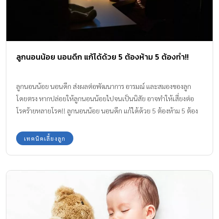
ลูกนอนน้อย นอนดึก แก้ได้ด้วย 5 ต้องห้าม 5 ต้องทำ!!
ลูกนอนน้อย นอนดึก ส่งผลต่อพัฒนาการ อารมณ์ และสมองของลูก
โดยตรง หากปล่อยให้ลูกนอนน้อยไปจนเป็นนิสัย อาจทำให้เสี่ยงต่อ
โรคร้ายหลายโรค!! ลูกนอนน้อย นอนดึก แก้ได้ด้วย 5 ต้องห้าม 5 ต้อง
ทำ!! การนอนเป็นอาหารสมอง เป็นสิ่งสำคัญ หากลูกนอนหลับได้เพียง
พอ ก็จะช่วยทำให้ร่างกายได้พักผ่อนได้อย่างเต็มที่ สร้างภูมิต้านทาน
เทคนิคเลี้ยงลูก
โรค สดชื่นแจ่มใสอารมณ์ดี มีความกระฉับกระเฉง ร่าเริง จดจำสิ่งต่าง ๆ
ที่เรียนรู้ไปได้อย่างแม่นยำ แต่หาก ลูกนอนน้อย พักผ่อนไม่เพียงพอ ก็
จะมีปัญหาเรื่องพัฒนาการและพฤติกรรม ดังนั้นการนอนเป็นเรื่อง
สำคัญของคนทุกคนและควรสนับสนุนให้เด็ก ๆ นอนให้เพียงพอ การ
นอนหลับของเด็กเป็นเรื่องที่ทำให้คุณพ่อคุณแม่สับสน เพราะการนอน
ของเด็กแต่ละช่วงวัยมีความแตกต่างกัน อีกทั้งในช่วงทารก จะมีภาวะ