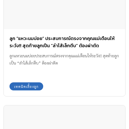
ลูก “แหวะนมบ่อย” ประสบการณ์ตรงจากคุณแม่เตือนให้
ระวัง!! สุดท้ายลูกเป็น “ลำไส้เล็กตีบ” ต้องผ่าตัด
ลูกแหวะนมบ่อยประสบการณ์ตรงจากคุณแม่เตือนให้ระวัง!! สุดท้ายลูก
เป็น “ลำไส้เล็กตีบ” ต้องผ่าตัด
เทคนิคเลี้ยงลูก