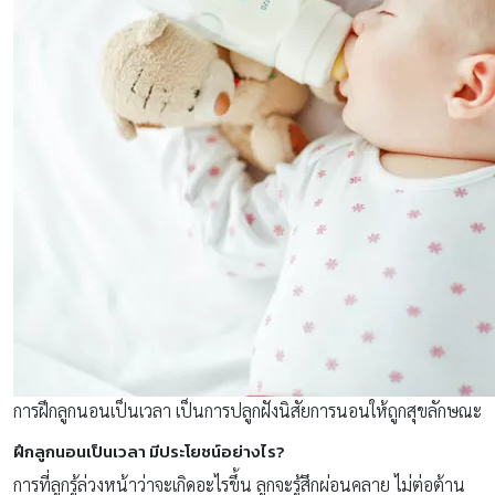
การฝึกลูกนอนเป็นเวลา เป็นการปลูกฝังนิสัยการนอนให้ถูกสุขลักษณะ
ฝึกลูกนอนเป็นเวลา มีประโยชน์อย่างไร?
การที่ลูกรู้ล่วงหน้าว่าจะเกิดอะไรขึ้น ลูกจะรู้สึกผ่อนคลาย ไม่ต่อต้าน