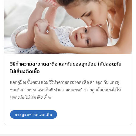
วิธีทำความสะอาดสะดือ และก้นของลูกน้อย ให้ปลอดภัย
ไม่เสี่ยงติดเชื้อ
แจกคู่มือ! ขั้นตอน และ วิธีทำความสะอาดสะดือ ตา จมูก ก้น และหู
ของร่างกายทารกแรกเกิด!! ทำความสะอาดร่างกายลูกน้อยอย่างไรให้
ปลอดภัยไม่เสี่ยงติดเชื้อ?
การดูแลทารกแรกเกิด