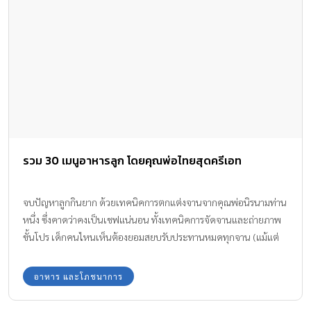
รวม 30 เมนูอาหารลูก โดยคุณพ่อไทยสุดครีเอท
จบปัญหาลูกกินยาก ด้วยเทคนิคการตกแต่งจานจากคุณพ่อนิรนามท่าน
หนึ่ง ซึ่งคาดว่าคงเป็นเชฟแน่นอน ทั้งเทคนิคการจัดจานและถ่ายภาพ
ขั้นโปร เด็กคนไหนเห็นต้องยอมสยบรับประทานหมดทุกจาน (แม้แต่
ผู้ใหญ่อย่างเราเองก็ยังอยากกิน) นอกจากจะสวยงามน่าหม่ำแล้ว ยัง
ครบถ้วนทุกโภชนาการสำหรับเด็กวัยประถม น่าอิจฉาคุณพ่อที่ลูกไม่มี
อาหาร และโภชนาการ
ปัญหาเรื่องไม่กินผัก