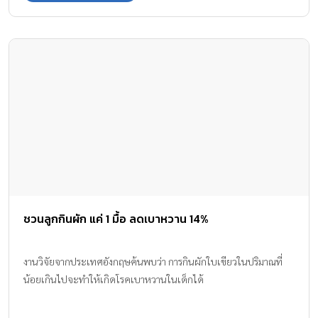
ชวนลูกกินผัก แค่ 1 มื้อ ลดเบาหวาน 14%
งานวิจัยจากประเทศอังกฤษค้นพบว่า การกินผักใบเขียวในปริมาณที่
น้อยเกินไปจะทำให้เกิดโรคเบาหวานในเด็กได้