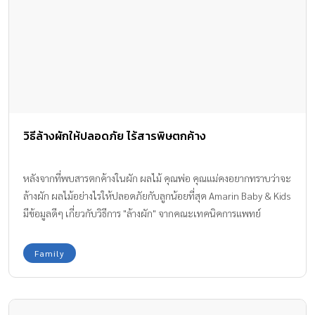
วิธีล้างผักให้ปลอดภัย ไร้สารพิษตกค้าง
หลังจากที่พบสารตกค้างในผัก ผลไม้ คุณพ่อ คุณแม่คงอยากทราบว่าจะ
ล้างผัก ผลไม้อย่างไรให้ปลอดภัยกับลูกน้อยที่สุด Amarin Baby & Kids
มีข้อมูลดีๆ เกี่ยวกับวิธีการ "ล้างผัก" จากคณะเทคนิคการแพทย์
มหาวิทยาลัยมหิดล (โรงพยาบาลศิริราช) มาฝากกันค่ะ
Family