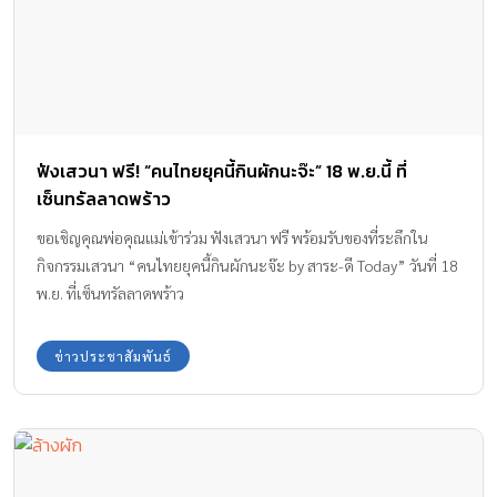
ฟังเสวนา ฟรี! “คนไทยยุคนี้กินผักนะจ๊ะ” 18 พ.ย.นี้ ที่
เซ็นทรัลลาดพร้าว
ขอเชิญคุณพ่อคุณแม่เข้าร่วม ฟังเสวนา ฟรี พร้อมรับของที่ระลึกใน
กิจกรรมเสวนา “คนไทยยุคนี้กินผักนะจ๊ะ by สาระ-ดี Today” วันที่ 18
พ.ย. ที่เซ็นทรัลลาดพร้าว
ข่าวประชาสัมพันธ์