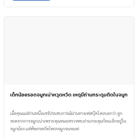
ข้อมูลเชิงสถิติ ผลวิจัยและความก้าวล้ำทางนวัตกรรมมาเปิดเผยข้อเท็จ
จริง ส่งให้ภาพแผนการตลาดออนไลน์ต้องพลิกโฉมอีกครั้ง เมื่อถึงคราว
ที่เทคโนโลยีก้าวหน้าอย่างรวดเร็ว ไม่เพียงแต่เปลี่ยนไลฟ์สไตล์การใช้
ชีวิตของผู้คน Digital Platform ยังได้ disrupt แวดวงการตลาดและสื่อ
โฆษณาอย่างกว้างขวางโดยเฉพาะในช่วงสองสามปีที่ผ่านมา ทำให้
เจ้าของเม็ดเงินต้องปรับกระบวนท่าการลงสื่อให้เท่าทันโลกดิจิทัล
ประกอบกับ Big Data Trend ที่เกิดขึ้น สะท้อนให้เห็นได้ในหลาย
บริษัทที่โยกงบมีเดียมาที่ดิจิทัลแพลน 100% หรือบางแบรนด์ที่ให้
ความสำคัญและ ทุ่ม budget หลักมาที่ e-commerce โดยคาดหวังว่า
จะเป็น solution ที่ตอบโจทย์เรื่องการขาย ในฐานะผู้เชี่ยวชาญแถว
หน้าแห่งการวางแผนกลยุทธ์และสื่อสาร ไอพีจี มีเดียแบรนด์ส จึงได้
รวบรวมประเด็นหลักๆ ในเรื่องดังกล่าวที่ได้พบเห็นจากการทำงานกับ
เด็กน้อยรอดจมูกเน่าหวุดหวิด เหตุมีถ่านกระดุมติดในจมูก
ลูกค้าซึ่งบริษัทผู้ผลิตสินค้าและบริการได้มาเป็น 7 ปริศนาในโลกดิจิทัล
[…]
เมื่อคุณแม่ท่านหนึ่งแชร์ประสบการณ์ผ่านทางเฟสบุ๊คโดยบอกว่า ลูก
รอดจากการจมูกเน่าเพราะคุณหมอตรวจพบถ่านกระดุมก้อนเล็กอยู่ใน
จมูกน้อง แต่พิษกรดกัดโพรงจมูกจนหมด!