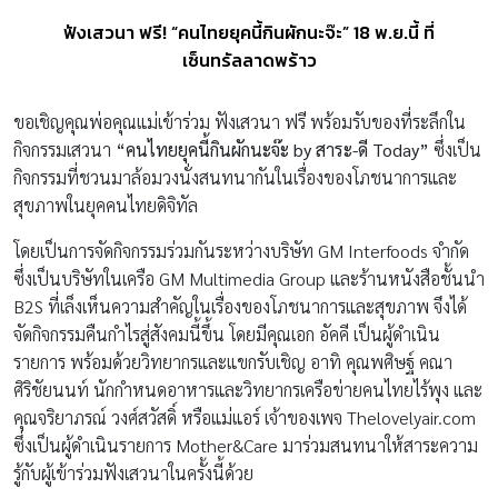
ฟังเสวนา ฟรี! “คนไทยยุคนี้กินผักนะจ๊ะ” 18 พ.ย.นี้ ที่
เซ็นทรัลลาดพร้าว
ขอเชิญคุณพ่อคุณแม่เข้าร่วม ฟังเสวนา ฟรี พร้อมรับของที่ระลึกใน
กิจกรรมเสวนา
“คนไทยยุคนี้กินผักนะจ๊ะ
by สาระ-ดี Today”
ซึ่งเป็น
กิจกรรมที่ชวนมาล้อมวงนั่งสนทนากันในเรื่องของโภชนาการและ
สุขภาพในยุคคนไทยดิจิทัล
โดยเป็นการจัดกิจกรรมร่วมกันระหว่างบริษัท GM Interfoods จำกัด
ซึ่งเป็นบริษัทในเครือ GM Multimedia Group และร้านหนังสือชั้นนำ
B2S ที่เล็งเห็นความสำคัญในเรื่องของโภชนาการและสุขภาพ จึงได้
จัดกิจกรรมคืนกำไรสู่สังคมนี้ขึ้น โดยมีคุณเอก อัคคี เป็นผู้ดำเนิน
รายการ พร้อมด้วยวิทยากรและแขกรับเชิญ อาทิ คุณพศิษฐ์ คณา
ศิริชัยนนท์ นักกำหนดอาหารและวิทยากรเครือข่ายคนไทยไร้พุง และ
คุณจริยาภรณ์ วงศ์สวัสดิ์ หรือแม่แอร์ เจ้าของเพจ Thelovelyair.com
ซึ่งเป็นผู้ดำเนินรายการ Mother&Care มาร่วมสนทนาให้สาระความ
รู้กับผู้เข้าร่วมฟังเสวนาในครั้งนี้ด้วย