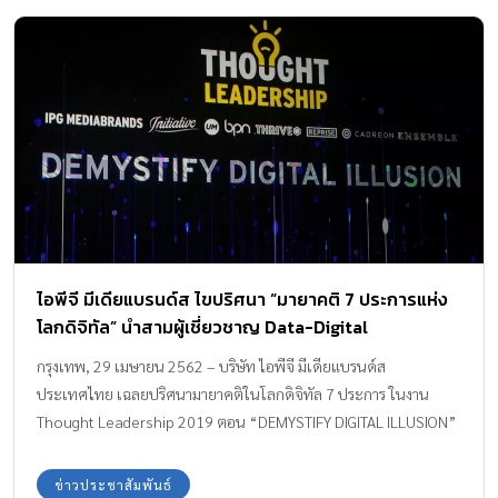
ไอพีจี มีเดียแบรนด์ส ไขปริศนา “มายาคติ 7 ประการแห่ง
โลกดิจิทัล” นำสามผู้เชี่ยวชาญ Data-Digital
Performance-Digital Solutions เปิดเวทีสัมมนางาน
กรุงเทพ, 29 เมษายน 2562 – บริษัท ไอพีจี มีเดียแบรนด์ส
ใหญ่ประจำปี Thought Leadership 2019 : DEMYSTIFY
ประเทศไทย เฉลยปริศนามายาคติในโลกดิจิทัล 7 ประการ ในงาน
DIGITAL ILLUSION
Thought Leadership 2019 ตอน “DEMYSTIFY DIGITAL ILLUSION”
เพื่อยุติความเชื่อที่เป็นประเด็นค้างคากันมานานในวงการมีเดีย การ
ตลาดและการสื่อสารในโลกดิจิทัล โดยมีสามกูรูมากประสบการณ์นำ
ข่าวประชาสัมพันธ์