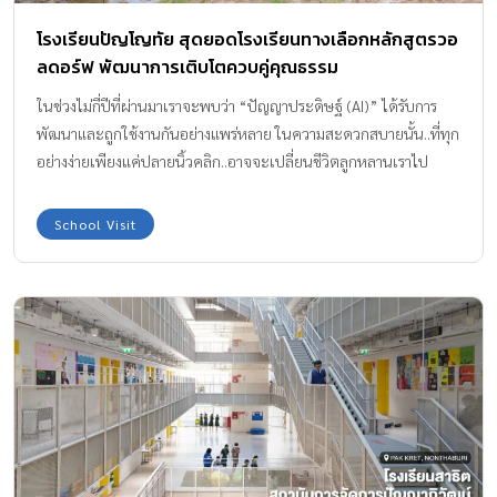
โรงเรียนปัญโญทัย สุดยอดโรงเรียนทางเลือกหลักสูตรวอ
ลดอร์ฟ พัฒนาการเติบโตควบคู่คุณธรรม
ในช่วงไม่กี่ปีที่ผ่านมาเราจะพบว่า “ปัญญาประดิษฐ์ (AI)” ได้รับการ
พัฒนาและถูกใช้งานกันอย่างแพร่หลาย ในความสะดวกสบายนั้น..ที่ทุก
อย่างง่ายเพียงแค่ปลายนิ้วคลิก..อาจจะเปลี่ยนชีวิตลูกหลานเราไป
ตลอดกาล
School Visit