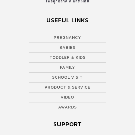
เพื่อลูกฉลาด ดี และ มีสุข
อุดมการณ์ที่จะสร้างสถานศึกษาที่ดีมีคุณภาพ พัฒนาศักยภาพเป็นราย
บุคคล มุ่งเน้นการเรียนรู้รูปแบบบูรณาการ เน้นการเรียนรู้ที่นักเรียนเป็น
USEFUL LINKS
ศูนย์กลางที่มีคุณครูเป็นที่ปรึกษา หน้าที่ของครูคือ การสังเกต บันทึก
และประเมินโดยใช้วิธีที่หลากหลาย ประเมินต่อเนื่อง และ feedback
PREGNANCY
ผลคือทำให้เกิดการพัฒนาตัวนักเรียนเอง และปรับปรุงคุณภาพการ
เรียนการสอนของตัวคุณครูเองเช่นเดียวกัน บรรยากาศรอบๆ โรงเรียน
BABIES
การเรียนรู้แบบบูรณาการของเด็กอนุบาล สมรรถนะสู่ศักยภาพ (ของ
TODDLER & KIDS
แต่ละคน ) […]
FAMILY
SCHOOL VISIT
PRODUCT & SERVICE
VIDEO
AWARDS
SUPPORT