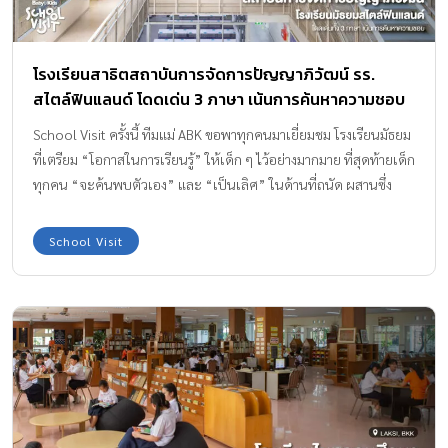
โรงเรียนสาธิตสถาบันการจัดการปัญญาภิวัฒน์ รร.
สไตล์ฟินแลนด์ โดดเด่น 3 ภาษา เน้นการค้นหาความชอบ
School Visit ครั้งนี้ ทีมแม่ ABK ขอพาทุกคนมาเยี่ยมชม โรงเรียนมัธยม
ที่เตรียม “โอกาสในการเรียนรู้” ให้เด็ก ๆ ไว้อย่างมากมาย ที่สุดท้ายเด็ก
ทุกคน “จะค้นพบตัวเอง” และ “เป็นเลิศ” ในด้านที่ถนัด ผสานซึ่ง
ศาสตร์ ศิลป์ เทคโนโลยี และความเป็นมนุษย์ ที่กลมกล่อมลงตัว ที่นี่
คือ โรงเรียนสาธิตสถาบันการจัดการปัญญาภิวัฒน์ (Panyapiwat
School Visit
Institute of Management Demonstration School ) หรือ SATIT
PIM (สาธิต พีไอเอ็ม) บรรยากาศภายในโรงเรียน…วัสดุที่ใช้ อากาศ
หมุนเวียน แสงส่องถึง ความปลอดภัย ใส่ใจทุกรายละเอียด อาคารหลัง
นี้ได้รับมาตรฐาน “อาคารสีเขียว” โรงเรียนสาธิตสถาบันการจัดการ
ปัญญาภิวัฒน์ Learn : แตกต่างอย่างโดดเด่น SATIT PIM จับมือกับ
สถานทูตฟินแลนด์และ University of Jyväskylä (มหาวิทยาลัยฝึกหัด
ครูชั้นนำของโลก) ตั้งแต่ […]