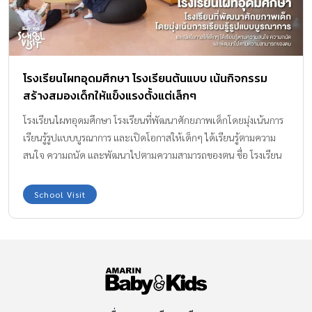
โรงเรียนไผทอุดมศึกษา โรงเรียนต้นแบบ เน้นกิจกรรม
สร้างสมองเด็กให้แข็งแรงตั้งแต่เล็กๆ
โรงเรียนไผทอุดมศึกษา โรงเรียนที่พัฒนาศักยภาพเด็กโดยมุ่งเน้นการ
เรียนรู้รูปแบบบูรณาการ และเปิดโอกาสให้เด็กๆ ได้เรียนรู้ตามความ
สนใจ ความถนัด และพัฒนาไปตามความสามารถของตน ชื่อ โรงเรียน
ไผทอุดมศึกษา แปลว่า แผ่นดินที่ทำให้เกิดการศึกษา ก่อตั้งขึ้นเพื่อให้
เป็นสถานศึกษาของประเทศ สร้างทรัพยากรมนุษย์ให้มีคุณภาพ เป็น
School Visit
โรงเรียนต้นแบบดีๆที่เน้นให้เด็กๆกระจายกันเป็นกลุ่มและเป็นผู้นำใน
การทำกิจกรรม หัดตั้งคำถามและค้นหาคำตอบ ทดลองอย่างอิสระโดยมี
คุณครูเป็นที่ปรึกษา การเรียนการสอนน่าสนใจขนาดนี้ School Visit จึง
อยากพาคุณพ่อคุณแม่มาทำความรู้จักโรงเรียนแห่งนี้กันแบบเจาะลึกที่
โรงเรียนไผทอุดมศึกษากันค่ะ โรงเรียนไผทอุดมศึกษา เปิดสอนตั้งแต่
ระดับชั้นเตรียมอนุบาล – มัธยมศึกษาปีที่ 3 ก่อตั้งโดย พล.ต.อ.เผ่า และ
คุณหญิงอุดมลักษณ์ ศรียานนท์ เมื่อวันที่ 2 พฤษภาคม พ.ศ. 2514 ด้วย