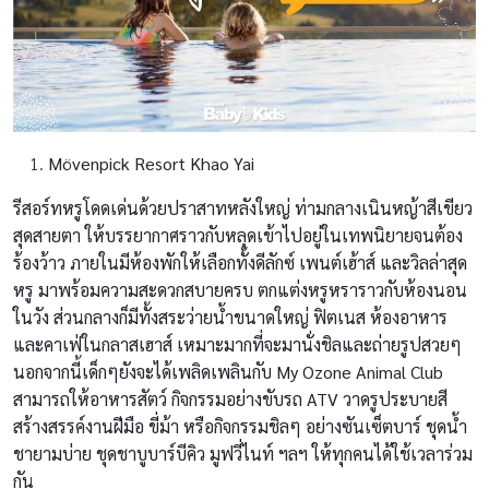
Mövenpick Resort Khao Yai
รีสอร์ทหรูโดดเด่นด้วยปราสาทหลังใหญ่ ท่ามกลางเนินหญ้าสีเขียว
สุดสายตา ให้บรรยากาศราวกับหลุดเข้าไปอยู่ในเทพนิยายจนต้อง
ร้องว้าว ภายในมีห้องพักให้เลือกทั้งดีลักซ์ เพนต์เฮ้าส์ และวิลล่าสุด
หรู มาพร้อมความสะดวกสบายครบ ตกแต่งหรูหราราวกับห้องนอน
ในวัง ส่วนกลางก็มีทั้งสระว่ายน้ำขนาดใหญ่ ฟิตเนส ห้องอาหาร
และคาเฟ่ในกลาสเฮาส์ เหมาะมากที่จะมานั่งชิลและถ่ายรูปสวยๆ
นอกจากนี้เด็กๆยังจะได้เพลิดเพลินกับ My Ozone Animal Club
สามารถให้อาหารสัตว์ กิจกรรมอย่างขับรถ ATV วาดรูประบายสี
สร้างสรรค์งานฝีมือ ขี่ม้า หรือกิจกรรมชิลๆ อย่างซันเซ็ตบาร์ ชุดน้ำ
ชายามบ่าย ชุดชาบูบาร์บีคิว มูฟวี่ไนท์ ฯลฯ ให้ทุกคนได้ใช้เวลาร่วม
กัน