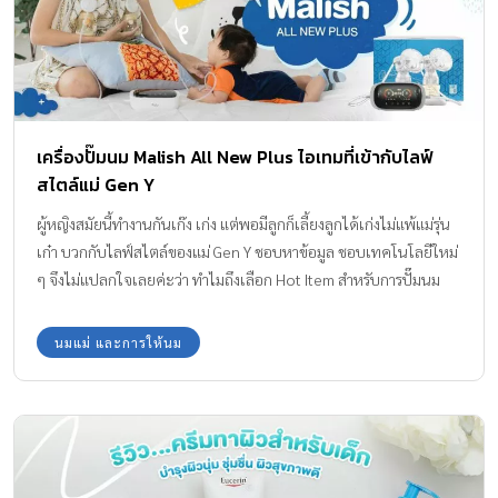
เครื่องปั๊มนม Malish All New Plus ไอเทมที่เข้ากับไลฟ์
สไตล์แม่ Gen Y
ผู้หญิงสมัยนี้ทำงานกันเก๊ง เก่ง แต่พอมีลูกก็เลี้ยงลูกได้เก่งไม่แพ้แม่รุ่น
เก๋า บวกกับไลฟ์สไตล์ของแม่ Gen Y ชอบหาข้อมูล ชอบเทคโนโลยีใหม่
ๆ จึงไม่แปลกใจเลยค่ะว่า ทำไมถึงเลือก Hot Item สำหรับการปั๊มนม
เลี้ยงลูก เป็น เครื่องปั๊มนม Malish All New Plus กองบรรณาธิการ
Amarin Baby & Kids จะพาว่าที่คุณแม่มือใหม่ไปรู้จักกับไอเทมใหม่มา
นมแม่ และการให้นม
แรงจากแบรนด์มาลิชกันค่ะ