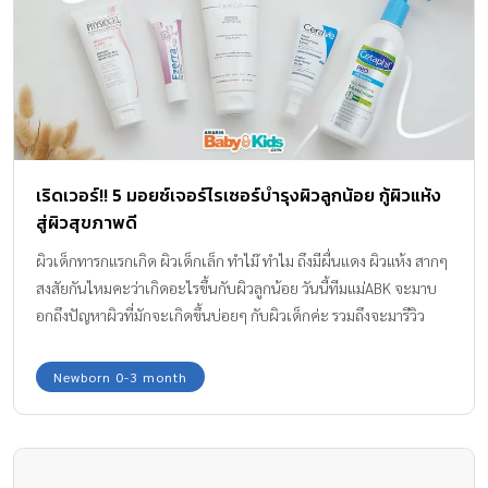
เริดเวอร์!! 5 มอยซ์เจอร์ไรเซอร์บํารุงผิวลูกน้อย กู้ผิวแห้ง
สู่ผิวสุขภาพดี
ผิวเด็กทารกแรกเกิด ผิวเด็กเล็ก ทำไม๊ ทำไม ถึงมีผื่นแดง ผิวแห้ง สากๆ
สงสัยกันไหมคะว่าเกิดอะไรขึ้นกับผิวลูกน้อย วันนี้ทีมแม่ABK จะมาบ
อกถึงปัญหาผิวที่มักจะเกิดขึ้นบ่อยๆ กับผิวเด็กค่ะ รวมถึงจะมารีวิว
มอยซ์เจอร์ไรเซอร์บำรุงผิวที่แม่บ้านนี้ใช้กับผิวลูกและผิวแม่ ขอบอกว่า
5 ตัวนี้เด็ด!! ช่วยกู้ผิวพังๆ ให้กลับมามีผิวสุขภาพดีทุกวันค่ะ
Newborn 0-3 month