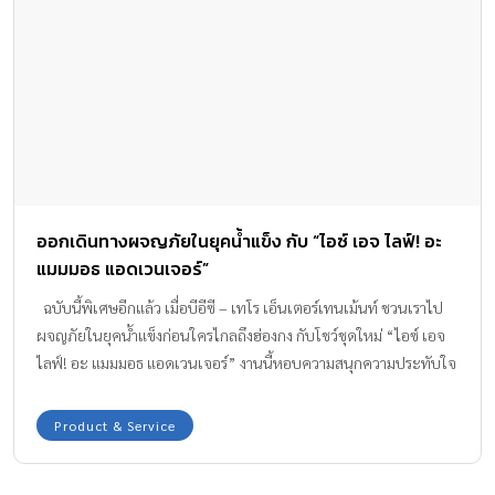
ออกเดินทางผจญภัยในยุคน้ำแข็ง กับ “ไอซ์ เอจ ไลฟ์! อะ
แมมมอธ แอดเวนเจอร์”
ฉบับนี้พิเศษอีกแล้ว เมื่อบีอีซี – เทโร เอ็นเตอร์เทนเม้นท์ ชวนเราไป
ผจญภัยในยุคน้ำแข็งก่อนใครไกลถึงฮ่องกง กับโชว์ชุดใหม่ “ไอซ์ เอจ
ไลฟ์! อะ แมมมอธ แอดเวนเจอร์” งานนี้หอบความสนุกความประทับใจ
กลับมาเต็มๆ การผจญภัยครั้งใหม่ของผองเพื่อนยุคน้ำ
แข็ง ใครที่เคยหลงรักตัวละครจากอนิเมชั่นเรื่องดัง“ไอซ์ เอจ”
Product & Service
ต้องห้ามพลาดการแสดงสดครั้งนี้ เพราะตัวละครอย่าง ซิด แมนนี่ ดิเอ
โก้และผองเพื่อนจะออกมาโลดแล่นบนเวทีลานน้ำแข็ง เพื่อสร้างความ