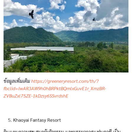
ข้อมูลเพิ่มเติม
https://greeneryresort.com/th/?
fbclid=IwAR3AW9h0hBRPktBQmlxGuvE1r_XmzBR-
ZVBuZxl75ZE-1kDzsy6SSvrdshE
Khaoyai Fantasy Resort
ดินแดนความสุข สนุกกับกิจกรรม และบรรยากาศแฟนตาซี เป็น