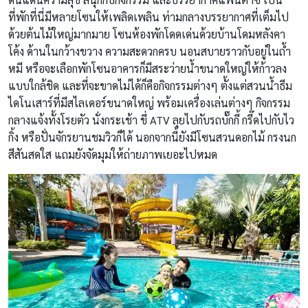
ที่พักที่นี่มีหลายโซนให้เพลิดเพลิน ท่ามกลางบรรยากาศที่เต็มไป
ด้วยต้นไม้ใหญ่มากมาย โซนห้องพักโดดเด่นด้วยบ้านโดมหลังคา
โค้ง ด้านในกว้างขวาง ความสะดวกครบ นอนสบายราวกับอยู่ในถ้ำ
หมี หรือจะเลือกพักโซนอาคารก็มีสระว่ายน้ำขนาดใหญ่ให้ก้าวลง
แบบใกล้ชิด และที่จะขาดไม่ได้ก็คือกิจกรรมต่างๆ ตั้งแต่สวนน้ำธีม
ไดโนเสาร์ที่มีสไลเดอร์ขนาดใหญ่ พร้อมเครื่องเล่นต่างๆ กิจกรรม
กลางแจ้งทั้งโรยตัว นั่งกระเช้า ขี่ ATV ลุยไปกับรถบั๊กกี้ กรี๊ดไปกับไว
กิ้ง หรือปั่นจักรยานชมวิวก็ได้ นอกจากนี้ยังมีโซนสวนดอกไม้ กรงนก
สีสันสดใส แถมยังจัดมุมให้ถ่ายภาพเยอะไปหมด