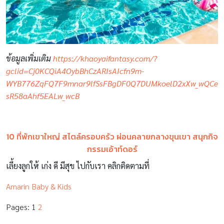
ข้อมูลเพิ่มเติม
https://khaoyaifantasy.com/?
gclid=Cj0KCQiA4OybBhCzARIsAIcfn9m-
WYB776ZqFQ7F9mnar9lfSsFBgDF0Q7DUMkoelD2xXw_wQCe
sR58aAhf5EALw_wcB
10 ที่พักเขาใหญ่ สไตล์ครอบครัว ผ่อนคลายกลางขุนเขา สนุกกิจ
กรรมเอ้าท์ดอร์
เลี้ยงลูกให้ เก่ง ดี มีสุข ไปกับเรา คลิกติดตามที่
Amarin Baby & Kids
Pages:
1
2