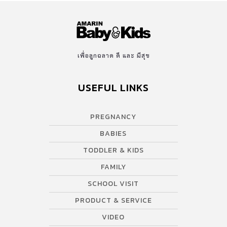
ตื่นเต้น เสียงหัวเราะ และความสนุกสนาน ให้กับทุกคนในครอบครัวอีก
ครั้ง จะเกิดอะไรขึ้นเมื่อชาโดว์เจ้านกชั่วร้ายแอบลักพาตัว พีชเช
สลูกแมมมอธ และพอสซั่มทั้งสองไป ฮีโร่ผู้กล้าอย่างแมนนี่ ดิเอโก้ และ
ซิดจึงต้องออกไปผจญภัยสุดหฤหรรษ์ ซึ่งในครั้งนี้พวกเขาได้พบกับ
เพื่อนที่แสนดีอย่างบัค ที่จะมาร่วมมือกันเพื่อหาทางออกจากสวนแห่ง
เพื่อลูกฉลาด ดี และ มีสุข
เวทมนตร์และทำภารกิจให้สำเร็จ มาช่วยกันลุ้นและเป็นกำลังใจให้
เหล่าฮีโร่ผู้กล้ากับภารกิจครั้งนี้กัน! นอกจากเรื่องราวที่ชวนติดตามแล้ว
USEFUL LINKS
การแสดงสดครั้งนี้ยังผสมผสานการแสดงหลากหลายรูปแบบเข้าไว้ด้วย
กันอย่างลงตัว ไม่ว่าจะเป็นลีลาการเล่นสเก็ตน้ำแข็ง การแสดงกายกรรม
PREGNANCY
กลางอากาศ ศิลปะการต่อสู้ ยิมนาสติก และการเต้นซึ่งหลอมรวมเข้ากับ
ฉากและเทคนิคพิเศษต่างๆ ที่ลงตัว…ขอบอกดูเพลินตั้งแต่ต้นจนจบ
BABIES
เบื้องหลังการผจญภัยสุดอลังการ นอกจากได้ชมการแสดง
TODDLER & KIDS
แล้ว บีอีซียังพาเราไปบุกถึงหลังม่านได้ร่วมพูดคุยกับผู้จัดและนักแสดง
FAMILY
อีกด้วย ณ จุดนี้ทำให้เราต้องร้องว้าวกับความอลังการตั้งแต่ฉากแสงสี
เลยทีเดียว ทั้งจอวิดีโอที่ประกอบไปด้วยแผงจอวิดีโอจำนวน 230 […]
SCHOOL VISIT
PRODUCT & SERVICE
VIDEO