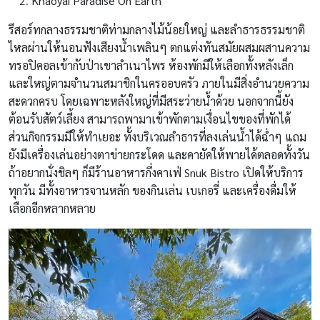
Khaoyai Paradise On Earth
รีสอร์ทกลางธรรมชาติท่ามกลางไม้น้อยใหญ่ และลำธารธรรมชาติ
ไหลผ่านให้นอนฟังเสียงน้ำเพลินๆ ตกแต่งทันสมัยผสมผสานความ
ทรอปิคอลเข้ากับป่าเขาลำเนาไพร ห้องพักมีให้เลือกทั้งหลังเล็ก
และใหญ่ตามจำนวนสมาชิกในครออบครัว ภายในมีสิ่งอำนวยความ
สะดวกครบ โดยเฉพาะหลังใหญ่ที่มีสระว่ายน้ำด้วย นอกจากนี้ยัง
ต้อนรับสัตว์เลี้ยง สามารถพามาเข้าพักตามเงื่อนไขของที่พักได้
ส่วนกิจกรรมมีให้ทำเยอะ ทั้งบริเวณลำธารที่ลงเล่นน้ำได้ฉ่ำๆ แถม
ยังมีเครื่องเล่นอย่างตาข่ายกระโดด และคายัคให้พายได้ตลอดทั้งวัน
ถ้าอยากนั่งชิลๆ ก็มีร้านอาหารกึ่งคาเฟ่ Snuk Bistro เปิดให้บริการ
ทุกวัน มีทั้งอาหารจานหลัก ของกินเล่น เบเกอรี่ และเครื่องดื่มให้
เลือกอีกหลากหลาย