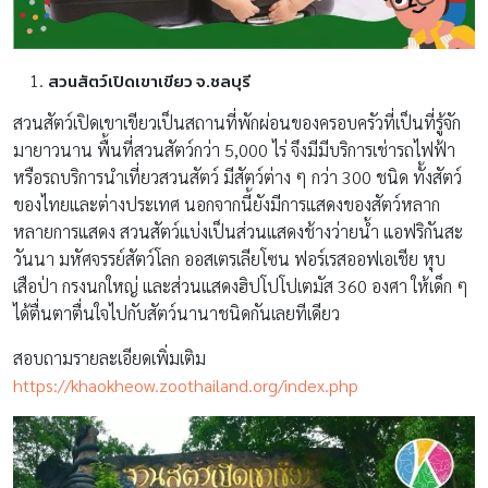
สวนสัตว์เปิดเขาเขียว จ.ชลบุรี
สวนสัตว์เปิดเขาเขียวเป็นสถานที่พักผ่อนของครอบครัวที่เป็นที่รู้จัก
มายาวนาน พื้นที่สวนสัตว์กว่า 5,000 ไร่ จึงมีมีบริการเช่ารถไฟฟ้า
หรือรถบริการนำเที่ยวสวนสัตว์ มีสัตว์ต่าง ๆ กว่า 300 ชนิด ทั้งสัตว์
ของไทยและต่างประเทศ นอกจากนี้ยังมีการแสดงของสัตว์หลาก
หลายการแสดง สวนสัตว์แบ่งเป็นส่วนแสดงช้างว่ายน้ำ แอฟริกันสะ
วันนา มหัศจรรย์สัตว์โลก ออสเตรเลียโซน ฟอร์เรสออฟเอเชีย หุบ
เสือป่า กรงนกใหญ่ และส่วนแสดงฮิปโปโปเตมัส 360 องศา ให้เด็ก ๆ
ได้ตื่นตาตื่นใจไปกับสัตว์นานาชนิดกันเลยทีเดียว
สอบถามรายละเอียดเพิ่มเติม
https://khaokheow.zoothailand.org/index.php