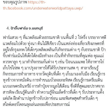
ขอบคุณรูปภาพ
https://th-
th.facebook.com/underwaterworldpattaya.uwp/
ป้าจิ๊บฟาร์ม จ.นนทบุรี
ฟาร์มสวย ๆ ที่แวดล้อมด้วยธรรมชาติ บนพื้นที่ 2 ไร่ครึ่ง บรรยากาศดี
แวดล้อมไปด้วย ทุ่งนา ต้นไม้สีเขียว เป็นแหล่งท่องเที่ยวเชิงเกษตรที่
อยู่ใกล้กรุงเทพ ให้เด็กๆเพลิดเพลินกับกิจกรรมต่าง ๆ กับธรรมชาติ ป้า
จิ๊บฟาร์มเน้นให้เด็กได้ลงมือทำเอง เป็นที่ทำกิจกรรมที่คุณพ่อ คุณแม่
ควรพาลูก ๆ มาทำกิจกรรมกันต่าง ๆ เช่น ป้อนนมแพะ ให้อาหารไก่
เก็บไข่ไก่สด ๆ มาปรุงอาหารให้ได้รับประทานสด ๆ ศาลาเรียนรู้
กิจกรรมการทำอาหาร จากวัตถุดิบที่เด็ก ๆ เก็บมาเองกับมือ เรียนรู้การ
หุงข้าวจากหม้อดิน การทำขนมบัวลอยกะทิสด เรียนรู้การเตรียมดิน
แบบเกษตรอินทรีย์ การทำปุ๋ยจากมูลไส้เดือน ซึ่งดีที่สุดและปราศจาก
สารพิษ เรียนรู้ต้นกล้า ทำความรู้จักเมล็ดข้าวที่เด็ก ๆ รับประทานตั้ง
เเต่เกิด ฝึกดำนาปลูกข้าวจับปลาช่อน และพิเศษสุดสำหรับเด็ก ๆ
สไลด์เดอร์โคลนลุยเล่นเลอะเพื่อประสบการณ์