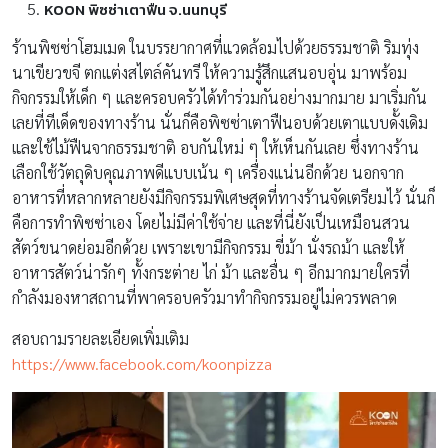
KOON พิซซ่าเตาฟืน จ.นนทบุรี
ร้านพิซซ่าโฮมเมด ในบรรยากาศที่แวดล้อมไปด้วยธรรมชาติ ริมทุ่ง
นาเขียวขจี ตกแต่งสไตล์คันทรี ให้ความรู้สึกแสนอบอุ่น มาพร้อม
กิจกรรมให้เด็ก ๆ และครอบครัวได้ทำร่วมกันอย่างมากมาย มาเริ่มกัน
เลยที่ทีเด็ดของทางร้าน นั่นก็คือพิซซ่าเตาฟืนอบด้วยเตาแบบดั้งเดิม
และใช้ไม้ฟืนจากธรรมชาติ อบกันใหม่ ๆ ให้เห็นกันเลย ซึ่งทางร้าน
เลือกใช้วัตถุดิบคุณภาพดีแบบเน้น ๆ เครื่องแน่นอีกด้วย นอกจาก
อาหารที่หลากหลายยังมีกิจกรรมพิเศษสุดที่ทางร้านจัดเตรียมไว้ นั่นก็
คือการทำพิซซ่าเอง โดยไม่มีค่าใช้จ่าย และที่นี่ยังเป็นเหมือนสวน
สัตว์ขนาดย่อมอีกด้วย เพราะเขามีกิจกรรม ขี่ม้า นั่งรถม้า และให้
อาหารสัตว์น่ารักๆ ทั้งกระต่าย ไก่ ม้า และอื่น ๆ อีกมากมายใครที่
กำลังมองหาสถานที่พาครอบครัวมาทำกิจกรรมอยู่ไม่ควรพลาด
สอบถามรายละเอียดเพิ่มเติม
https://www.facebook.com/koonpizza