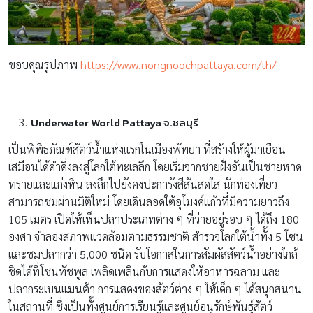
ขอบคุณรูปภาพ
https://www.nongnoochpattaya.com/th/
Underwater World Pattaya จ.ชลบุรี
เป็นพิพิธภัณฑ์สัตว์น้ำแห่งแรกในเมืองพัทยา ที่สร้างให้ผู้มาเยือน
เสมือนได้ดำดิ่งลงสู่โลกใต้ทะเลลึก โดยเริ่มจากชายฝั่งอันเป็นชายหาด
ทรายและแก่งหิน ลงลึกไปยังคงปะการังสีสันสดใส นักท่องเที่ยว
สามารถชมผ่านมิติใหม่ โดยเดินลอดใต้อุโมงค์แก้วที่มีความยาวถึง
105 เมตร เปิดให้เห็นปลาประเภทต่าง ๆ ที่ว่ายอยู่รอบ ๆ ได้ถึง 180
องศา จำลองสภาพแวดล้อมตามธรรมชาติ สำรวจโลกใต้น้ำทั้ง 5 โซน
และชมปลากว่า 5,000 ชนิด รับโอกาสในการสัมผัสสัตว์น้ำอย่างใกล้
ชิดได้ที่โซนทัชพูล เพลิดเพลินกับการแสดงให้อาหารฉลาม และ
ปลากระเบนแมนต้า การแสดงของสัตว์ต่าง ๆ ให้เด็ก ๆ ได้สนุกสนาน
ในสถานที่ ซึ่งเป็นทั้งศูนย์การเรียนรู้และศูนย์อนุรักษ์พันธุ์สัตว์