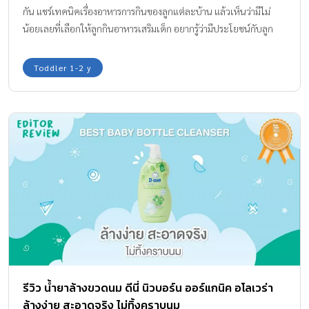
กัน แชร์เทคนิคเรื่องอาหารการกินของลูกแต่ละบ้าน แล้วเห็นว่ามีไม่
น้อยเลยที่เลือกให้ลูกกินอาหารเสริมเด็ก อยากรู้ว่ามีประโยชน์กับลูก
หรือเปล่า ? ถามมาแบบนี้ทีมแม่ABK หาข้อมูลให้ค่ะ
Toddler 1-2 y
รีวิว น้ำยาล้างขวดนม ดีนี่ นิวบอร์น ออร์แกนิค อโลเวร่า
ล้างง่าย สะอาดจริง ไม่ทิ้งคราบนม