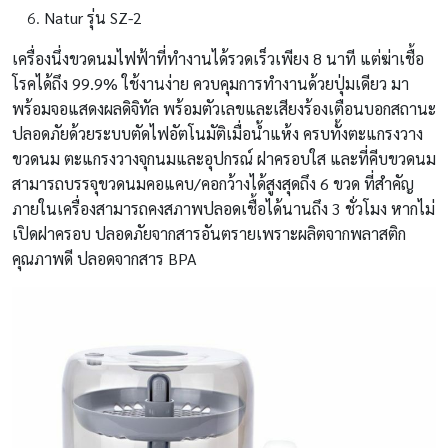
Natur รุ่น SZ-2
เครื่องนึ่งขวดนมไฟฟ้าที่ทำงานได้รวดเร็วเพียง 8 นาที แต่ฆ่าเชื้อ
โรคได้ถึง 99.9% ใช้งานง่าย ควบคุมการทำงานด้วยปุ่มเดียว มา
พร้อมจอแสดงผลดิจิทัล พร้อมตัวเลขและเสียงร้องเตือนบอกสถานะ
ปลอดภัยด้วยระบบตัดไฟอัตโนมัติเมื่อน้ำแห้ง ครบทั้งตะแกรงวาง
ขวดนม ตะแกรงวางจุกนมและอุปกรณ์ ฝาครอบใส และที่คีบขวดนม
สามารถบรรจุขวดนมคอแคบ/คอกว้างได้สูงสุดถึง 6 ขวด ที่สำคัญ
ภายในเครื่องสามารถคงสภาพปลอดเชื้อได้นานถึง 3 ชั่วโมง หากไม่
เปิดฝาครอบ ปลอดภัยจากสารอันตรายเพราะผลิตจากพลาสติก
คุณภาพดี ปลอดจากสาร BPA