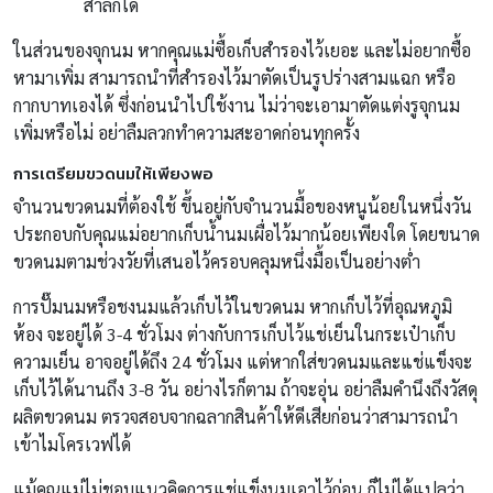
สำลักได้
ในส่วนของจุกนม หากคุณแม่ซื้อเก็บสำรองไว้เยอะ และไม่อยากซื้อ
หามาเพิ่ม สามารถนำที่สำรองไว้มาตัดเป็นรูปร่างสามแฉก หรือ
กากบาทเองได้ ซึ่งก่อนนำไปใช้งาน ไม่ว่าจะเอามาตัดแต่งรูจุกนม
เพิ่มหรือไม่ อย่าลืมลวกทำความสะอาดก่อนทุกครั้ง
การเตรียมขวดนมให้เพียงพอ
จำนวนขวดนมที่ต้องใช้ ขึ้นอยู่กับจำนวนมื้อของหนูน้อยในหนึ่งวัน
ประกอบกับคุณแม่อยากเก็บน้ำนมเผื่อไว้มากน้อยเพียงใด โดยขนาด
ขวดนมตามช่วงวัยที่เสนอไว้ครอบคลุมหนึ่งมื้อเป็นอย่างต่ำ
การปั๊มนมหรือชงนมแล้วเก็บไว้ในขวดนม หากเก็บไว้ที่อุณหภูมิ
ห้อง จะอยู่ได้ 3-4 ชั่วโมง ต่างกับการเก็บไว้แช่เย็นในกระเป๋าเก็บ
ความเย็น อาจอยู่ได้ถึง 24 ชั่วโมง แต่หากใส่ขวดนมและแช่แข็งจะ
เก็บไว้ได้นานถึง 3-8 วัน อย่างไรก็ตาม ถ้าจะอุ่น อย่าลืมคำนึงถึงวัสดุ
ผลิตขวดนม ตรวจสอบจากฉลากสินค้าให้ดีเสียก่อนว่าสามารถนำ
เข้าไมโครเวฟได้
แม้คุณแม่ไม่ชอบแนวคิดการแช่แข็งนมเอาไว้ก่อน ก็ไม่ได้แปลว่า