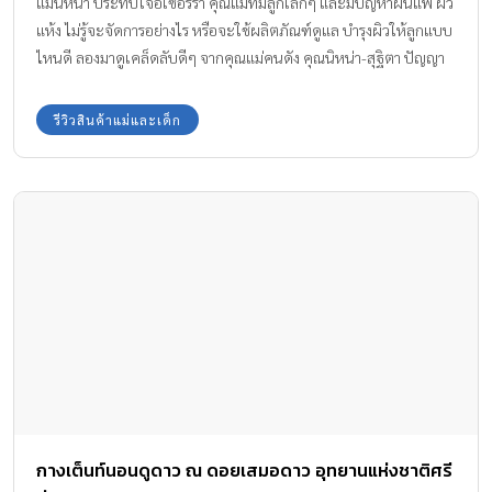
แม่นิหน่า ประทับใจอีเซอร์ร่า คุณแม่ที่มีลูกเล็กๆ และมีปัญหาผื่นแพ้ ผิว
แห้ง ไม่รู้จะจัดการอย่างไร หรือจะใช้ผลิตภัณฑ์ดูแล บำรุงผิวให้ลูกแบบ
ไหนดี ลองมาดูเคล็ดลับดีๆ จากคุณแม่คนดัง คุณนิหน่า-สุฐิตา ปัญญา
ยงค์ ที่เธอได้ใช้ผลิตภัณฑ์อย่าง อีเซอร์ร่า ครีม และ อีเซอร์ร่า เอ็กซ์ตร้า
เจนเทิ้ล คลีนเซอร์ กับผิวตัวเอง และใช้กับผิวของลูกๆ ซึ่งคุณแม่นิหน่า
รีวิวสินค้าแม่และเด็ก
ประทับใจอย่างมากค่ะ
กางเต็นท์นอนดูดาว ณ ดอยเสมอดาว อุทยานแห่งชาติศรี