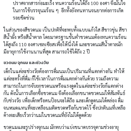
ปราศจากสารก่อมะเร็ง ทนความร้อนได้ถึง 100 องศา จึงมั่นใจ
ในการใช้บรรจุนมร้อน ๆ อีกทั้งยังทนทานจนยากต่อการเกิด
รอยขีดข่วน
ในส่วนของสีขวดนม เป็นปกติที่จะพบทั้งแบบแก้วใส สีขาวขุ่น สีชา
สีน้ำผึ้ง หรือสีน้ำตาล โดยมาตรฐานขั้นต่ำขวดนมต้องทนความร้อน
ได้สูงถึง 110 องศาเซลเซียสเพื่อให้นึ่งได้ และขวดนมสีน้ำตาลมัก
มีอายุการใช้งานนานที่สุด สามารถใช้ได้ถึง 2 ปี
ขวดนม จุกนม และช่วงวัย
เด็กในแต่ละช่วงวัยต้องการดื่มนมเป็นปริมาณที่แตกต่างกัน ทำให้
แต่ละครั้งที่ดื่ม ก็ใช้เวลาในการดื่มแตกต่างกันด้วย รวมถึงความ
สามารถในการจับยกขวดนมหรือแรงดูดในแต่ละช่วงวัยก็แตกต่าง
กัน ดังนั้นการเลือกซื้อขวดนม จึงต้องเลือกขนาดขวดนมให้สัมพันธ์
กับช่วงวัย เพื่อเด็กหรือคนป้อนจะได้ถือ และเด็กดูดนมได้คล่อง ดื่ม
จนหมดแทนที่จะเหลือนมติดขวดหรือก้นขวดไว้ ซึ่งปกตินมที่เหลือ
ค้างจะเสียเร็วกว่านมในขวดนมที่ยังไม่ได้ดูดด้วย
ขวดนมและรูปร่างจุกนม มักพบว่าแบ่งขนาดบรรจุตามช่วงอายุ