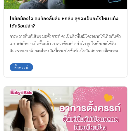
ไขข้อข้องใจ คนท้องลื่นล้ม หกล้ม ลูกจะเป็นอะไรไหม แท้ง
ได้หรือเปล่า?
การพลาดลื่นล้มในขณะตั้งครรภ์ คงเป็นสิ่งที่ไม่มีใครอยากให้เกิดกับตัว
เอง แต่ถ้าหากเกิดขึ้นแล้ว เราควรต้องทำอย่างไร ลูกในท้องจะได้รับ
อันตรายมากน้อยแค่ไหน วันนี้เรามาไขข้อข้องใจกันค่ะ ว่าจะมีสาเหตุ
และปัจจัยอะไรบ้าง ที่ทำให้ลูกน้อยในครรภ์ได้รับอันตรายรุนแรง จาก
การที่คนท้องลื่นล้มค่ะ
ตั้งครรภ์