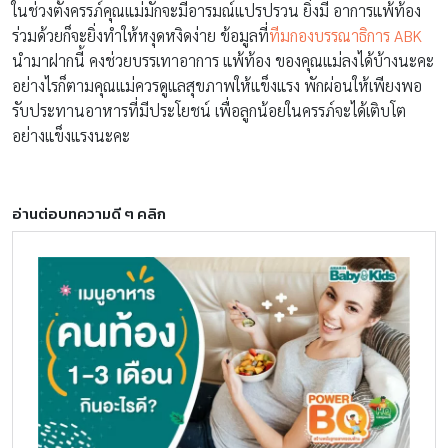
ในช่วงตั้งครรภ์คุณแม่มักจะมีอารมณ์แปรปรวน ยิ่งมี อาการแพ้ท้อง
ร่วมด้วยก็จะยิ่งทำให้หงุดหงิดง่าย ข้อมูลที่
ทีมกองบรรณาธิการ ABK
นำมาฝากนี้ คงช่วยบรรเทาอาการ แพ้ท้อง ของคุณแม่ลงได้บ้างนะคะ
อย่างไรก็ตามคุณแม่ควรดูแลสุขภาพให้แข็งแรง พักผ่อนให้เพียงพอ
รับประทานอาหารที่มีประโยชน์ เพื่อลูกน้อยในครรภ์จะได้เติบโต
อย่างแข็งแรงนะคะ
อ่านต่อบทความดี ๆ คลิก