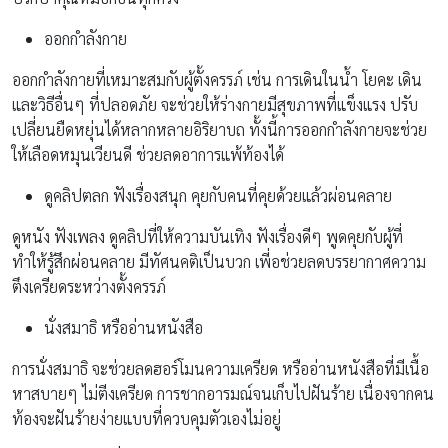
ออกกำลังกาย
ออกกำลังกายที่เหมาะสมกับผู้ตั้งครรภ์ เช่น การเดินในน้ำ โยคะ เดิน
และวิธีอื่นๆ ที่ปลอดภัย จะช่วยให้ร่างกายมีสุขภาพที่แข็งแรง ปรับ
เปลี่ยนยืดหยุ่นได้หลากหลายอิริยาบถ ทั้งนี้การออกกำลังกายจะช่วย
ให้เลือดหมุนเวียนดี ช่วยลดอาการแพ้ท้องได้
ดูคลิปตลก ฟังเรื่องสนุก คุยกับคนที่คุยด้วยแล้วผ่อนคลาย
ดูหนัง ฟังเพลง ดูคลิปที่ให้ความบันเทิง ฟังเรื่องดีๆ พูดคุยกับผู้ที่
ทำให้รู้สึกผ่อนคลาย มีทัศนคติเป็นบวก เพี่อช่วยลดบรรยากาศความ
ตึงเครียดระหว่างตั้งครรภ์
นั่งสมาธิ หรืออ่านหนังสือ
การนั่งสมาธิ จะช่วยลดฮอร์โมนความเครียด หรืออ่านหนังสือที่มีเนื้อ
หาสบายๆ ไม่ตีงเครียด การชากอารมณ์จนเก็บไปฝันร้าย เนื่องจากคน
ท้องจะฝันร้ายง่ายแบบที่ควบคุมตัวเองไม่อยู่