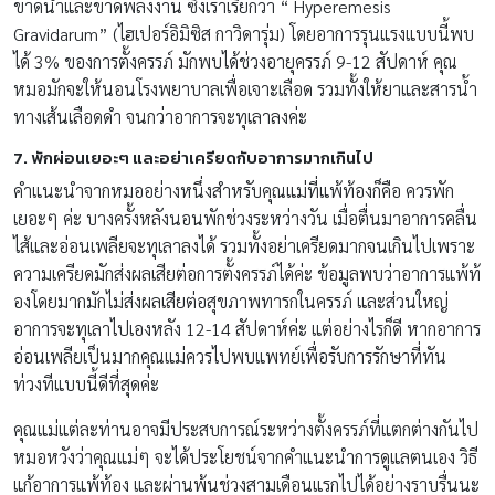
ขาดน้ำ
และขาดพลังงาน ซึ่งเราเรียกว่า “ Hyperemesis
Gravidarum” (ไฮเปอร์อิมิซิส กาวิดารุ่ม) โดยอาการรุนแรงแบบนี้พบ
ได้ 3% ของการตั้งครรภ์ มักพบได้ช่วงอายุครรภ์ 9-12 สัปดาห์ คุณ
หมอมักจะให้นอนโรงพยาบาลเพื่
อเจาะเลือด รวมทั้งให้ยาและสารน้ำ
ทางเส้
นเลือดดำ จนกว่าอาการจะทุเลาลงค่ะ
7. พักผ่อนเยอะๆ และอย่าเครียดกั
บอาการมากเกินไป
คำแนะนำจากหมออย่างหนึ่งสำหรั
บคุณแม่ที่แพ้ท้องก็คือ ควรพัก
เยอะๆ ค่ะ บางครั้งหลังนอนพักช่วงระหว่
างวัน เมื่อตื่นมาอาการคลื่น
ไส้และอ่
อนเพลียจะทุเลาลงได้ รวมทั้งอย่าเครียดมากจนเกิ
นไปเพราะ
ความเครียดมักส่งผลเสี
ยต่อการตั้งครรภ์ได้ค่ะ ข้อมูลพบว่าอาการแพ้ท้
องโดยมากมักไม่ส่งผลเสียต่อสุ
ขภาพทารกในครรภ์ และส่วนใหญ่
อาการจะทุ
เลาไปเองหลัง 12-14 สัปดาห์ค่ะ แต่อย่างไรก็ดี หากอาการ
อ่อนเพลียเป็นมากคุณแม่
ควรไปพบแพทย์เพื่อรับการรักษาที่
ทัน
ท่วงทีแบบนี้ดีที่สุดค่ะ
คุณแม่แต่ละท่านอาจมีประสบการณ์
ระหว่างตั้งครรภ์ที่แตกต่างกั
นไป
หมอหวังว่าคุณแม่ๆ จะได้ประโยชน์
จากคำแนะนำการดูแลตนเอง วิธี
แก้อาการแพ้ท้อง และผ่านพ้นช่วงสามเดือนแรกไปได้
อย่างราบรื่นนะ