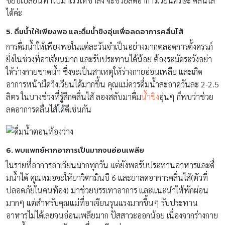
ขยับเปลี่ยนท่
าไปมาเร็วให้ช้าลง จะช่วยลดอาการเวียนศีรษะ คลื่นไส้
ได้ค่ะ
5. ดื่มน้ำให้เพียงพอ และดื่มน้ำขิงอุ่นเพื่
อลดอาการคลื่นไส้
การดื่มน้ำให้เพียงพอในแต่ละวั
นจำเป็นอย่างมากตลอดการตั้
งครรภ์
ยิ่งในช่วงที่อาเจียนมาก และรับประทานได้น้อย ต้องระมัดระวังอย่า
ให้ร่
างกายขาดน้ำ ซึ่งจะเป็นสาเหตุให้ร่างกายอ่
อนเพลีย และเกิด
อาการหน้ามืดวิงเวียนได้
มากขึ้น คุณแม่ควรดื่มน้ำสะอาดวันละ 2-2.5
ลิตร ในบางช่วงที่รู้สึกคลื่นไส้ ลองสลับมาดื่ม
น้ำขิง
อุ่นๆ ก็พบว่าช่วย
ลดอาการคลื่นไส้ได้
ดีเช่นกัน
6. พบแพทย์หากอาการเป็นมากจนอ่
อนเพลีย
ในรายที่อาการอาเจียนมากทุกวัน แต่ยังพอรับประทานอาหารและดื่
มน้ำได้ คุณหมอจะให้ยาวิตามินบี 6 และยาลดอาการคลื่นไส้(ตัวที่
ปลอดภัยในคนท้อง) มาช่วยบรรเทาอาการ และแนะนำให้พักผ่อน
มากๆ แต่สำหรับคุณแม่ที่อาเจียนรุ
นแรงมากขึ้นๆ รับประทาน
อาหารไม่ได้เลยจนอ่
อนเพลียมาก ปัสสาวะออกน้อย เนื่องจากร่างกาย