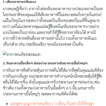
1. เลี่ยงอาหารกลิ่นแรง
บางทฤษฎีเชื่อว่า อาการไวต่อกลิ่
นของอาหารบางประเภทอาจเป็
นกล
ไกธรรมชาติของคุณแม่ให้เลี่
ยงอาหารที่ไม่เหมาะสมกั
บทารกในครรภ์
แม้ในปัจจุบันเราจะพบว่าทั้
งหมดเป็นเรื่องของฮอร์โมนที่ขึ้
นสูงมาก
กกว่า แต่ไม่แปลกหากคุณแม่จะรู้สึ
กเหม็นกลิ่นของอาหารบางอย่
าง
แบบไม่เคยเป็นมาก่อน และอาจทำให้รู้สึกอยากอาเจี
ยนได้ หากมี
อาการที่ว่าควรหลีกเลี่
ยงอาหารเหล่านั้นไป รวมทั้งอาหารกลิ่นแร
งอื่นๆด้วย เช่น กระเทียมเจียว ของมันของทอด เป็นต้น
2. กินอาหารมื้อเล็กๆ ย่อยง่าย แทนการกินอาหารมื้อใหญ่ๆ
การกินอาหารคือตัวกระตุ้
นอาการคลื่นไส้ได้มากที่สุดในคุ
ณแม่แพ้ท้อง
การกินแบบอิ่มจุก จนกระเพาะอาหารทำงานหนักมั
กจะกระตุ้นให้รู้สึก
คลื่นไส้ได้
มากขึ้น ดังนั้นคุณแม่ควรรั
บประทานอาหารย่อยง่าย เช่น
ข้าวต้ม รวมทั้งควรแบ่งอาหารเป็นมื้อเล็
กๆ 4-5 มื้อ แทนการรับ
ประทานอาหารมื้อใหญ่
ๆ จะลดอาการแพ้ท้องได้ค่ะ
แจกสูตร เมนูอาหารคนท้อง 1-3 เดือน กินอย่างไรให้ลงลูก