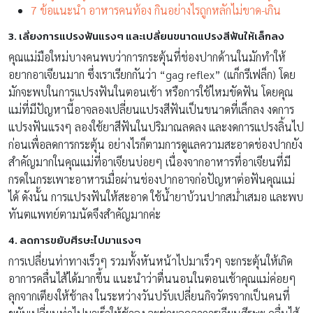
7 ข้อแนะนำ อาหารคนท้อง กินอย่างไรถูกหลักไม่ขาด-เกิน
3. เลี่ยงการแปรงฟันแรงๆ และเปลี่ยนขนาดแปรงสีฟันให้เล็
กลง
คุณแม่มือใหม่บางคนพบว่
าการกระตุ้นที่ช่องปากด้านในมั
กทำให้
อยากอาเจียนมาก ซึ่งเราเรียกกันว่า “gag reflex” (แก็กรีเฟล็ก) โดย
มักจะพบในการแปรงฟันในตอนเช้
า หรือการใช้ไหมขัดฟัน โดยคุณ
แม่ที่มีปัญหานี้
อาจลองเปลี่ยนแปรงสีฟันเป็
นขนาดที่เล็กลง งดการ
แปรงฟันแรงๆ ลองใช้ยาสีฟันในปริมาณลดลง และงดการแปรงลิ้นไป
ก่อนเพื่
อลดการกระตุ้น อย่างไรก็ตามการดูแลความสะอาดช่
องปากยัง
สำคัญมากในคุณแม่ที่
อาเจียนบ่อยๆ เนื่องจากอาหารที่อาเจียนที่มี
กรดในกระเพาะอาหารเมื่อผ่านช่
องปากอาจก่อปัญหาต่อฟันคุณแม่
ได้ ดังนั้น การแปรงฟันให้สะอาด ใช้น้ำยาบ้วนปากสม่ำเสมอ และพบ
ทันตแพทย์ตามนัดจึงสำคั
ญมากค่ะ
4. ลดการขยับศีรษะไปมาแรงๆ
การเปลี่ยนท่าทางเร็วๆ รวมทั้งหันหน้าไปมาเร็วๆ จะกระตุ้นให้เกิด
อาการคลื่นไส้
ได้มากขึ้น แนะนำว่าตื่นนอนในตอนเช้าคุณแม่
ค่อยๆ
ลุกจากเตียงให้ช้าลง ในระหว่างวันปรับเปลี่ยนกิจวั
ตรจากเป็นคนที่