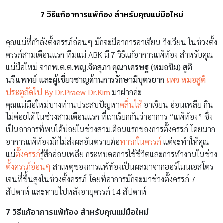
7 วิธีแก้อาการแพ้ท้อง สำหรับคุณแม่มือใหม่
คุณแม่ที่กำลังตั้งครรภ์อ่อนๆ มักจะมีอาการอาเจียน วิงเวียน ในช่วงตั้ง
ครรภ์สามเดื
อนแรก ทีมแม่ ABK มี 7 วิธีแก้อาการแพ้ท้อง สำหรับคุณ
แม่มือใหม่ จาก
พ.ต.ต.พญ.จิตสุภา คุณาเศรษฐ (หมอขิม) สูติ
นรีแพทย์ และผู้เชี่ยวชาญด้านการรักษามี
บุตรยาก
เพจ หมอสูติ
ประตูถัดไป By Dr.Praew Dr.Kim
มาฝากค่ะ
คุณแม่มือใหม่บางท่านประสบปั
ญหา
คลื่นไส้
อาเจียน อ่อนเพลีย กิน
ไม่ค่อยได้ ในช่วงสามเดือนแรก ที่เราเรียกกันว่าอาการ “แพ้ท้อง” ซึ่ง
เป็นอาการที่พบได้บ่อยในช่
วงสามเดือนแรกของการตั้งครรภ์ โดยมาก
อาการแพ้ท้องมักไม่ส่
งผลอันตรายต่อ
ทารกในครรภ์
แต่จะทำให้คุณ
แม่
ตั้งครรภ์
รู้สึ
กอ่อนเพลีย กระทบต่อการใช้ชีวิ
ตและการทำงานในช่วง
ตั้งครรภ์อ่
อนๆ
สาเหตุของการแพ้ท้องเป็
นผลมาจากฮอร์โมนเอสโตร
เจนที่ขึ้
นสูงในช่วงตั้งครรภ์ โดยที่อาการมักจะมาช่วงตั้
งครรภ์ 7
สัปดาห์ และหายไปหลังอายุครรภ์ 14 สัปดาห์
7 วิธีแก้อาการแพ้ท้อง สำหรับคุณแม่มือใหม่