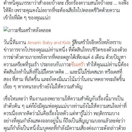
ตำหนิคุณภรรยาว่าสำออยบ้างละ เรียกร้องความสนใจบ้างละ … จงฟัง
ให้ดี!! เพราะคุณคงไม่อยากที่จะต้องเสียใจไปตลอดชีวิตด้วยความ
เข้าใจที่ผิด ๆ ของคุณแน่!!
วันนี้ทีมงาน
Amarin Baby and Kids
รู้สึกเศร้าใจอีกครั้งหลังทราบ
ข่าวการจากไปของคุณแม่ท่านหนึ่ง ที่ตัดสินใจจบชีวิตของตัวเองด้วย
การฆ่าตัวตายภายหลังจากที่คลอดลูกได้เพียงแค่ 4 เดือน ด้วยปัญหา
ความเครียดที่รุมเร้า ประกอบกับภาวะ
ซึมเศร้า
ทำให้คุณแม่ท่านนี้ต้อง
ตัดสินใจทำในสิ่งที่ไม่มีใครคาดคิด … และนี่ไม่ใช่เคสแรก หรือเคสที่
สอง ที่สาม ที่เกิดขึ้น และยังคงมีแนวโน้มว่าในอนาคตอาจจะเกิดขึ้น
เรื่อย ๆ หากคนรอบข้างยังไม่ให้ความสำคัญ
เชื่อไหมคะว่า ทีมงานเองพยายามให้ความสำคัญกับเรื่องนี้มากเป็น
ลำดับต้น ๆ แต่ก็ยังมีคุณพ่อคุณแม่บางท่านยังไม่ให้ความสนใจเท่าที่
ควรเนื่องจากคิดว่ามันคือเรื่องไกลตัว แต่หารู้ไม่ว่า พฤติกรรมบาง
อย่างที่คุณกำลังแสดงออกอยู่นั้น ก็ถือเป็นสัญญาณบอกแล้วละค่ะว่า
คุณก็กำลังเป็นหนึ่งในบุคคลที่กำลังมีความเสี่ยงต่อภาวะดังกล่าวด้วย