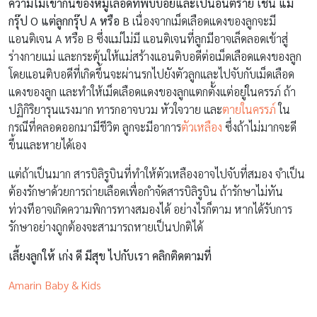
ความไม่เข้ากันของหมู่เลือดที่พบบ่อยและเป็นอันตราย เช่น แม่
กรุ๊ป
O แต่ลูกกรุ๊ป A หรือ B
เนื่องจากเม็ดเลือดแดงของลูกจะมี
แอนติเจน A หรือ B ซึ่งแม่ไม่มี แอนติเจนที่ลูกมีอาจเล็ดลอดเข้าสู่
ร่างกายแม่ และกระตุ้นให้แม่สร้างแอนติบอดีต่อเม็ดเลือดแดงของลูก
โดยแอนติบอดีที่เกิดขึ้นจะผ่านรกไปยังตัวลูกและไปจับกับเม็ดเลือด
แดงของลูก และทำให้เม็ดเลือดแดงของลูกแตกตั้งแต่อยู่ในครรภ์ ถ้า
ปฏิกิริยารุนแรงมาก ทารกอาจบวม หัวใจวาย และ
ตายในครรภ์
ใน
กรณีที่คลอดออกมามีชีวิต ลูกจะมีอาการ
ตัวเหลือง
ซึ่งถ้าไม่มากจะดี
ขึ้นและหายได้เอง
แต่ถ้าเป็นมาก สารบิลิรูบินที่ทำให้ตัวเหลืองอาจไปจับที่สมอง จำเป็น
ต้องรักษาด้วยการถ่ายเลือดเพื่อกำจัดสารบิลิรูบิน ถ้ารักษาไม่ทัน
ท่วงทีอาจเกิดความพิการทางสมองได้ อย่างไรก็ตาม หากได้รับการ
รักษาอย่างถูกต้องจะสามารถหายเป็นปกติได้
เลี้ยงลูกให้ เก่ง ดี มีสุข ไปกับเรา คลิกติดตามที่
Amarin Baby & Kids