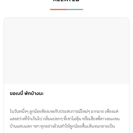
ขอเบบี๋ พักบ้างนะ
ในวันหนึ่งๆ ลูกน้อยต้องเจอกับประสบการณ์ใหม่ๆ มากมาย เพียงแค่
แสงสว่างที่จ้าเกินไป กลิ่นแปลกๆ ที่เขาไม่คุ้น หรือเสียงพี่สาวงอแงจน
บ้านแทบแตก ฯลฯ ทุกอย่างล้วนทำให้ลูกน้อยตื่นเต้นจนกลายเป็น