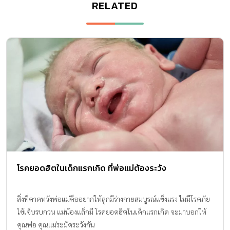
RELATED
โรคยอดฮิตในเด็กแรกเกิด ที่พ่อแม่ต้องระวัง
สิ่งที่คาดหวังพ่อแม่คืออยากให้ลูกมีร่างกายสมบูรณ์แข็งแรง ไม่มีโรคภัย
ไข้เจ็บรบกวน แม่น้องแล็กมี โรคยอดฮิตในเด็กแรกเกิด จะมาบอกให้
คุณพ่อ คุณแม่ระมัดระวังกัน