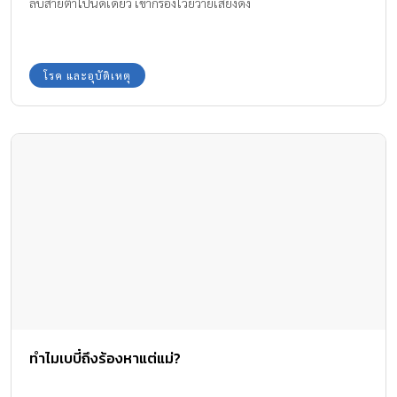
ลับสายตาไปนิดเดียว เขาก็ร้องโวยวายเสียงดัง
โรค และอุบัติเหตุ
ทำไมเบบี๋ถึงร้องหาแต่แม่?