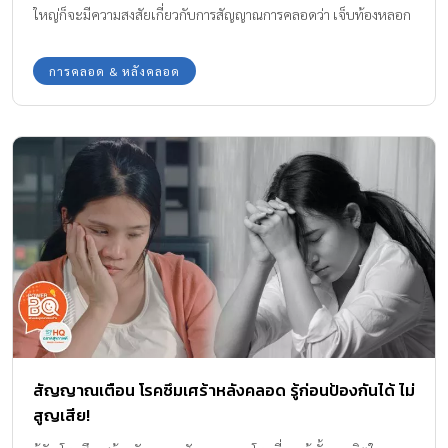
ใหญ่ก็จะมีความสงสัยเกี่ยวกับการสัญญาณการคลอดว่า เจ็บท้องหลอก
เจ็บท้องจริง มีลักษณะสัญญาณอาการบ่งบอกแตกต่างกันอย่างไร ทีม
งาน Amarin Baby and Kids มีข้อมูลในเรื่องนี้มาฝากค่ะ
การคลอด & หลังคลอด
สัญญาณเตือน โรคซึมเศร้าหลังคลอด รู้ก่อนป้องกันได้ ไม่
สูญเสีย!