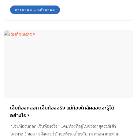
โดยทั่วไปยาคุมมีฮอร์โมนต่ำ จึงทำให้ประจำเดือนมาน้อยเป็นเรื่องปกติ
อยู่แล้ว
การคลอด & หลังคลอด
เจ็บท้องหลอก เจ็บท้องจริง แม่ท้องใกล้คลอดจะรู้ได้
อย่างไร ?
“เจ็บท้องหลอก เจ็บท้องจริง”…คนท้องที่อยู่ในช่วงอายุครรภ์เข้า
ไตรมาส 3 ของการตั้งครรภ์ มักจะกังวลเกี่ยวกับการคลอด และส่วน