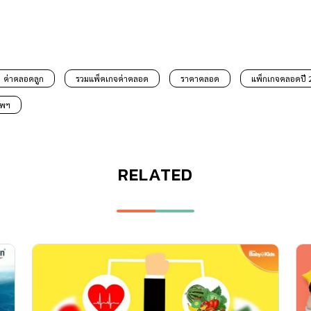
ค่าคลอดลูก
รวมแพ็คเกจค่าคลอด
ราคาคลอด
แพ็กเกจคลอดปี 
ทพฯ
RELATED