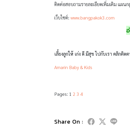
ติดต่อสอบถามรายละเอียดเพิ่มเติม แผน
เว็บไซต์:
www.bangpakok3.com
อ
เลี้ยงลูกให้ เก่ง ดี มีสุข ไปกับเรา คลิกติดต
Amarin Baby & Kids
Pages:
1
2
3
4
Share On :