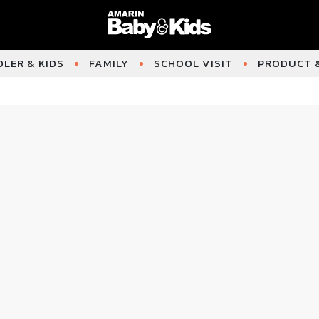
LER & KIDS
FAMILY
SCHOOL VISIT
PRODUCT &