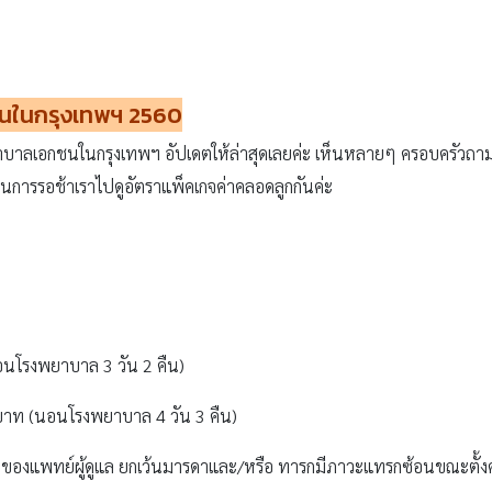
นในกรุงเทพฯ 2560
าลเอกชนในกรุงเทพฯ อัปเดตให้ล่าสุดเลยค่ะ เห็นหลายๆ ครอบครัวถามกั
่เป็นการรอช้าเราไปดูอัตราแพ็คเกจค่าคลอดลูกกันค่ะ
นโรงพยาบาล 3 วัน 2 คืน)
บาท (นอนโรงพยาบาล 4 วัน 3 คืน)
ิจของแพทย์ผู้ดูแล ยกเว้นมารดาและ/หรือ ทารกมีภาวะแทรกซ้อนขณะตั้