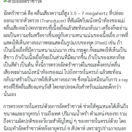
อัลตร้าซาวด์ คือ คลื่นเสียงความถี่สูง 3.5 – 7 megahertz ที่ปล่อย
ออกมาจากหัวตรวจ (Transducer) ที่สัมผัสกับผนังหน้าท้องของแม่
คลื่นเสียงจะไปตกกระทบที่เนื้อเยื่อแล้วสะท้อนกลับมา เครื่องก็จะอ่าน
ผลเป็นความเข้มหรือจางขึ้นอยู่กับความหนาแน่นของเนื้อเยื่อ ภาพที่
แสดงให้เห็นทางจอภาพจะแสดงในรูปแบบของจุด (Pixel) เช่น ถ้า
เป็นเนื้อเยื่อที่มีความหนาแน่นมาก เช่น กระดูก ก็จะแสดงให้เห็นเป็น
สีขาว ถ้าเป็นเนื้อเยื่อก็จะเป็นส่วนที่มืดมากขึ้น ถ้าเป็นของเหลวก็จะ
เป็นสีดำ เป็นต้น ทั้งนี้การตรวจอัลตร้าซาวด์ในขณะตั้งครรภ์คลื่น
เสียงจะผ่านผนังหน้าท้องของแม่ ไปยังทารกในครรภ์ แล้วสะท้อน
กลับมาสร้างเป็นภาพให้เห็นทางจอภาพ ซึ่งจะไม่เหมือนกับการ x-ray
ตรงที่ใช้คลื่นเสียงแทนรังสี โดยจะปลอดภัยสำหรับแม่และเด็กกว่า
นั่นเอง
การตรวจทารกในครรภ์ด้วยการอัลตร้าซาวด์ ช่วยให้คุณหมอได้เห็นถึง
ขนาดและอายุครรภ์ รวมถึงเพศ ปริมาณน้ำคร่ำ ตำแหน่งของรก รวม
ถึงความผิดปกติของอวัยวะสำคัญใหญ่ ๆ ของทารกในครรภ์ด้วย โดย
นิยมทำอัลตร้าซาวด์หลังอายุครรภ์ 8 สัปดาห์ เพราะรูปร่างภายนอก