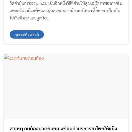
วัดค่าฝุ่นละออง pm2.5 เป็นอีกหนึ่งวิธีที่ช่วยให้คุณแม่รูู้สภาพอากาศใน
แต่ละวันว่ามีมลพิษและฝุ่นละอองมากน้อยแค่ไหน เพื่อหาทางป้องกัน
ให้กับตัวเองและลูกน้อย
คุณแม่ตั้งครรภ์
สาเหตุ คนท้องปวดก้นกบ พร้อมท่าบริหารสะโพกให้แข็ง