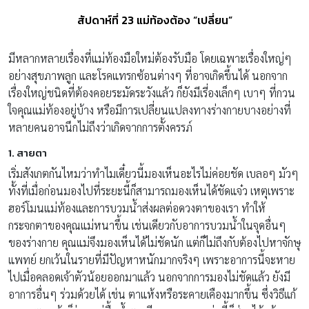
สัปดาห์ที่ 23 แม่ท้องต้อง “เปลี่ยน”
มีหลากหลายเรื่องที่แม่ท้องมือใหม่ต้องรับมือ โดยเฉพาะเรื่องใหญ่ๆ
อย่างสุขภาพลูก และโรคแทรกซ้อนต่างๆ ที่อาจเกิดขึ้นได้ นอกจาก
เรื่องใหญ่ชนิดที่ต้องคอยระมัดระวังแล้ว ก็ยังมีเรี่องเล็กๆ เบาๆ ที่กวน
ใจคุณแม่ท้องอยู่บ้าง หรือมีการเปลี่ยนแปลงทางร่างกายบางอย่างที่
หลายคนอาจนึกไม่ถึงว่าเกิดจากการตั้งครรภ์
1. สายตา
เริ่มสังเกตกันไหมว่าทำไมเดี๋ยวนี้มองเห็นอะไรไม่ค่อยชัด เบลอๆ มัวๆ
ทั้งที่เมื่อก่อนมองไปที่ระยะนี้ก็สามารถมองเห็นได้ชัดแจ๋ว เหตุเพราะ
ฮอร์โมนแม่ท้องและการบวมน้ำส่งผลต่อดวงตาของเรา ทำให้
กระจกตาของคุณแม่หนาขึ้น เช่นเดียวกับอาการบวมน้ำในจุดอื่นๆ
ของร่างกาย คุณแม่จึงมองเห็นได้ไม่ชัดนัก แต่ก็ไม่ถึงกับต้องไปหาจักษุ
แพทย์ ยกเว้นในรายที่มีปัญหาหนักมากจริงๆ เพราะอาการนี้จะหาย
ไปเมื่อคลอดเจ้าตัวน้อยออกมาแล้ว นอกจากการมองไม่ชัดแล้ว ยังมี
อาการอื่นๆ ร่วมด้วยได้ เช่น ตาแห้งหรือระคายเคืองมากขึ้น ซึ่งวิธีแก้