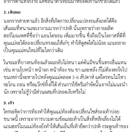
อาการตาแห้งก็ง่าย แค่ซื้อน้ำตาเทียมมาหยอดเท่านี้ก็ช่วยได้แล้ว
2. เส้นผม
นอกจากสายตาแล้ว อีกสิ่งที่เกิดการเปลี่ยนแปลงจนสังเกตได้คือ
เส้นผมที่หนาและเงางามมากกว่าปกติ นั่นเพราะร่างกายผลิต
ฮอร์โมนเพศที่ชื่อว่า แอนโดรเจน เพิ่มมากขึ้น ซึ่งถือเป็นโอกาสที่ดีที่
คุณแม่จะได้ลองเปลี่ยนทรงผมให้เก๋ๆ ทำให้ดูสดใสไม่น้อย แถมกลาย
เป็นคุณแม่คนใหม่ที่ไฉไลกว่าเดิม
ในขณะที่บางคนท้องแล้วผมกลับไม่หนา แต่ดันมีขนขึ้นตรงอื่นแทน
เช่น ตามใบหน้า หน้าอก หน้าท้อง ขน ขา และหลัง ก็ไม่ต้องตกใจไป
ขนเหล่านี้จะหายไปหลังคุณแม่คลอด 3-6 สัปดาห์ แต่ใครทนไม่ไหว
จะโกน ถอน หรือแว๊กซ์ทิ้งก็ได้ ส่วนการใช้ครีมกำจัดนั้นอาจไม่แนะนำ
นัก เพราะไม่รู้ว่ามีส่วนผสมที่ปลอดภัยหรือไม่
3.
เท้า
ใครจะคิดว่าการท้องทำให้คุณแม่ท้องต้องเปลี่ยนไซส์รองเท้าบ่อย
ขนาดนี้ เพราะอาการบวมตามข้อและเท้าเป็นสิ่งที่หลีกเลี่ยงไม่ได้
แถมฮอร์โมนแม่ท้องยังทำให้เส้นเอ็นที่เท้ายืดกว่าปกติ กระดูกเท้าของ