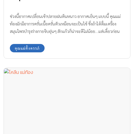
ช่วงนี้อากาศเปลี่ยนเข้าปลายฝนต้นหนาว อากาศเย็นๆ แบบนี้ คุณแม่
ท้องมักมีอาการครั่นเนื้อครั่นตัวเหมือนจะเป็นไข้ ซึ่งถ้าได้ดื่มเครื่อง
สมุนไพรบำรุงร่างกายจิบอุ่นๆ สักแก้วก็น่าจะดีไม่น้อย…แต่เดี๋ยวก่อน
ค่ะ !! ขึ้นชื่อว่าสมุนไพรใช่ว่าจะปลอดภัยเสมอไป เพราะก็มีสมุนไพร
บางชนิดที่อันตรายกับแม่ท้อง ทีมงาน Amarin Baby & Kids มี 9
คุณแม่ตั้งครรภ์
สมุนไพรอันตราย ที่คุณแม่ท้องต้องระวังไม่ควรนำมาใช้บำรุงสุขภาพ
ขณะตั้งครรภ์มาฝากกันค่ะ สมุนไพรต่างๆ เหล่านี้ ความจริงแล้วมี
สรรพคุณเป็นยาอย่างดี สมุนไพรต่างชนิดก็มีสรรพคุณต่างกัน หากนำมา
ใช้บำรุงร่างกายผิดจังหวะผิดการใช้งานก็สามารถส่งผลอันตรายต่อ
สุขภาพได้เหมือนกันค่ะ ยิ่งโดยเฉพาะกับคุณแม่ตั้งครรภ์หากต้องการ
ใช้สมุนไพรเพื่อบำรุงร่างกาย แนะนำว่าควรอยู่ในความดูแลของแพทย์
เท่านั้น ไม่ควรไปซื้อสมุนไพรมาต้มดื่มเพื่อบำรุงสุขภาพกันเองโดยไม่มี
ใบแพทย์สั่ง ทั้งนี้ก็เพื่อความปลอดภัยต่อตัวคุณแม่ท้องและก็ลูกน้อย
ในครรภ์ด้วยค่ะ 9 สมุนไพรอันตราย ที่ไม่ควรใช้ระหว่างตั้งครรภ์ 1. ตัง
กุย (Dong quai) สรรพคุณคือ เป็นยาร้อนเล็กน้อย ออกฤทธิ์ต่อหัวใจ
ตับ และม้าม ใช้เป็นยาบำรุงโลหิต ฟอกเลือด รักษาโรคโลหิตจาง การนำ