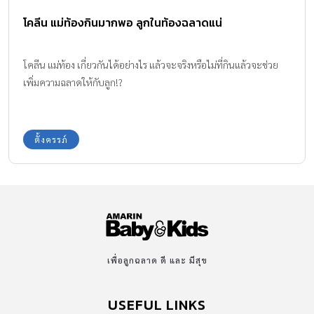
ตังกุยมาเป็นเครื่องดื่มสมุนไพรบำรุงร่างกาย หากใช้ในกรณีหลังคลอด
โคลีน แม่ท้องกินมากพอ ลูกในท้องฉลาดแน่
ลูก ฤทธิ์ยาช่วยให้ประจำเดือนมาเป็นปกติ ซึ่งหากนำตังกุยมาทานบำรุง
ร่างกายระหว่างตั้งครรภ์สามารถกลายเป็นสมุนไพรอันตรายได้เลยค่ะ
เพราะอาจส่งผลกระทบทำให้แท้งลูก ! 2. โรมัน คาโมมายล์
โคลีน แม่ท้อง เกี่ยวกันได้อย่างไร แล้วจะจริงหรือไม่ที่กินแล้วจะช่วย
(Chamomile Roman) สรรพคุณคือ ช่วยทำให้สงบ ผ่อนคลายจาก
เพิ่มความฉลาดให้กับลูก!?
ความกังกล […]
ตั้งครรภ์
เพื่อลูกฉลาด ดี และ มีสุข
USEFUL LINKS