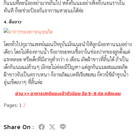
กินนมทีละน้อยอย่ามากเกินไป หลังกินนมอย่าเพิ่งจับนอนราบใน
ทันที ก็จะช่วยป้องกันอาการแหวะนมได้ค่ะ
4. ลิ้นขาว
โดยทั่วไปกุมารแพทย์แผนปัจจุบันมักแนะนำให้ลูกน้อยทานนมอย่าง
เดียว โดยไม่ต้องทานน้ำ จึงอาจจะพบเชื้อราในช่องปากของลูกตั้งแต่
แรกคลอด หรือเด็กที่มีอายุต่ำกว่า 6 เดือน เกิดฝ้าขาวที่ลิ้นได้ ถ้าเป็น
เด็กกินนมแม่ล้วนๆ มักจะไม่ค่อยมีปัญหา แต่ลูกกินนมผสมและเกิด
ฝ้าขาวจับเป็นคราบหนา ก็อาจเกิดแบคทีเรียสะสม ก็ควรใช้ผ้าชุบน้ำ
อุ่นเช็ดเบาๆ ที่ลิ้นค่ะ
อ่าน
>>
อาการปกติของเจ้าตัวน้อย ข้อ
5-8
ต่อ คลิกเลย
Pages:
1
2
Share On :