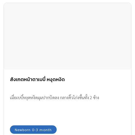
สังเกตหน้าตาเบบี๋ หงุดหงิด
เมื่อเบบี๋หงุดหงิดมุมปากบิดลง กลางคิ้วโก่งขึ้นทั้ง 2 ข้าง
Newborn 0-3 month