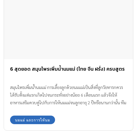
6 สุดยอด สมุนไพรเพิ่มน้ำนมแม่ (ไทย จีน ฝรั่ง) ครบสูตร
สมุนไพรเพิ่มน้ำนมแม่ การเลี้ยงลูกด้วยนมแม่เป็นสิ่งที่ลูกวัยทารกควร
ได้รับตั้งแต่แรกเกิดไปจนกระทั่งอย่างน้อย 6 เดือนแรก แล้วจึงให้
อาหารเสริมควบคู่ไปกับการให้นมแม่จนลูกอายุ 2 ปีหรือนานกว่านั้น ทีม
งาน Amarin Baby & kids มี สุดยอด สมุนไพรเพิ่มน้ำนมแม่ ที่รวบเอา
สมุนไพรทั้งไทย จีน ฝรั่ง ที่แม่ให้นมลูกทานแล้วช่วยบำรุงน้ำนมแม่ได้ดี
นมแม่ และการให้นม
มากมาฝากค่ะ