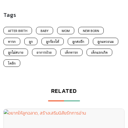
Tags
AFTER BIRTH
BABY
MOM
NEW BORN
ทารก
ลูก
ลูกร้องไห้
ลูกสะอึก
ลูกแหวะนม
ลูกไม่สบาย
อาการป่วย
เด็กทารก
เด็กแรกเกิด
โคลิก
RELATED