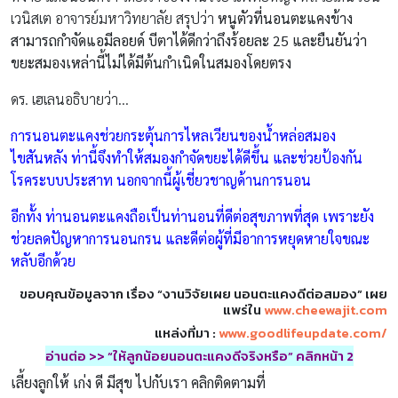
เวนิสเต อาจารย์มหาวิทยาลัย สรุปว่า
หนูตัวที่นอนตะแคงข้าง
สามารถกำจัดแอมีลอยด์ บีตาได้ดีกว่าถึงร้อยละ
25
และยืนยันว่า
ขยะสมองเหล่านี้ไม่ได้มีต้นกำเนิดในสมองโดยตรง
ดร. เฮเลนอธิบายว่า…
การนอนตะแคงช่วยกระตุ้นการไหลเวียนของน้ำหล่อสมอง
ไขสันหลัง ท่านี้จึงทำให้สมองกำจัดขยะได้ดีขึ้น และช่วยป้องกัน
โรคระบบประสาท นอกจากนี้ผู้เชี่ยวชาญด้านการนอน
อีกทั้ง ท่านอนตะแคงถือเป็นท่านอนที่ดีต่อสุขภาพที่สุด เพราะยัง
ช่วยลดปัญหาการนอนกรน และดีต่อผู้ที่มีอาการหยุดหายใจขณะ
หลับอีกด้วย
ขอบคุณข้อมูลจาก เรื่อง “งานวิจัยเผย นอนตะแคงดีต่อสมอง” เผย
แพร่ใน
www.cheewajit.com
แหล่งที่มา :
www.goodlifeupdate.com/
อ่านต่อ
>>
“ให้ลูกน้อยนอนตะแคงดีจริงหรือ” คลิกหน้า
2
เลี้ยงลูกให้ เก่ง ดี มีสุข ไปกับเรา คลิกติดตามที่