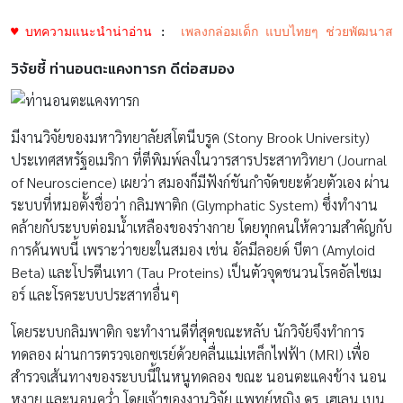
♥ บทความแนะนำน่าอ่าน
 :  
เพลงกล่อมเด็ก แบบไทยๆ ช่วยพัฒนาสมอ
วิจัยชี้
ท่านอนตะแคงทารก
ดีต่อสมอง
มีงานวิจัยของมหาวิทยาลัยสโตนีบรูค (Stony Brook University)
ประเทศสหรัฐอเมริกา ที่ตีพิมพ์ลงในวารสารประสาทวิทยา (Journal
of Neuroscience) เผยว่า สมองก็มีฟังก์ชันกำจัดขยะด้วยตัวเอง ผ่าน
ระบบที่หมอตั้งชื่อว่า กลิมพาติก (Glymphatic System) ซึ่งทำงาน
คล้ายกับระบบต่อมน้ำเหลืองของร่างกาย โดยทุกคนให้ความสำคัญกับ
การค้นพบนี้ เพราะว่าขยะในสมอง เช่น อัลมีลอยด์ บีตา (Amyloid
Beta) และโปรตีนเทา (Tau Proteins) เป็นตัวจุดชนวนโรคอัลไซเม
อร์ และโรคระบบประสาทอื่นๆ
โดยระบบกลิมพาติก จะทำงานดีที่สุดขณะหลับ นักวิจัยจึงทำการ
ทดลอง ผ่านการตรวจเอกซเรย์ด้วยคลื่นแม่เหล็กไฟฟ้า (MRI) เพื่อ
สำรวจเส้นทางของระบบนี้ในหนูทดลอง ขณะ นอนตะแคงข้าง นอน
หงาย และนอนคว่ำ โดยเจ้าของงานวิจัย แพทย์หญิง ดร. เฮเลน เบน