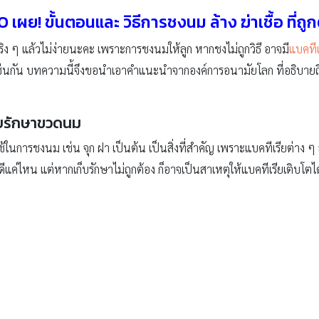
เผย! ขั้นตอนและ วิธีการชงนม ล้าง ฆ่าเชื้อ ที่ถู
ริง ๆ แล้วไม่ง่ายนะคะ เพราะการชงนมให้ลูก หากชงไม่ถูกวิธี อาจมี
แบคทีเ
เช่นกัน บทความนี้จึงขอนำเอาคำแนะนำจากองค์การอนามัยโลก ที่อธิบายถึง
ก็บรักษาขวดนม
นการชงนม เช่น จุก ฝา เป็นต้น เป็นสิ่งที่สำคัญ เพราะแบคทีเรียต่า
ีแค่ไหน แต่หากเก็บรักษาไม่ถูกต้อง ก็อาจเป็นสาเหตุให้แบคทีเรียเติบโตได