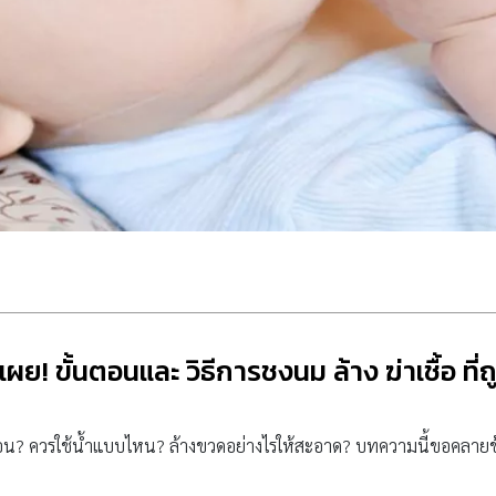
ย! ขั้นตอนและ วิธีการชงนม ล้าง ฆ่าเชื้อ ที่
มก่อน? ควรใช้น้ำแบบไหน? ล้างขวดอย่างไรให้สะอาด? บทความนี้ขอคลา