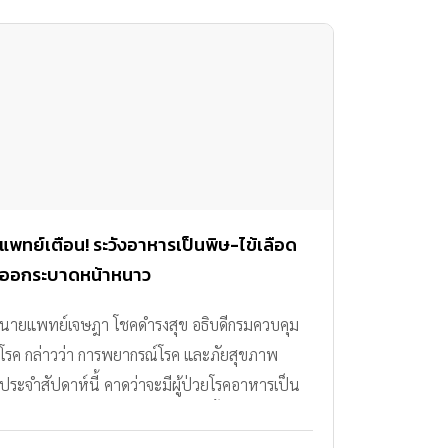
แพทย์เตือน! ระวังอาหารเป็นพิษ-ไข้เลือด
ออกระบาดหน้าหนาว
นายแพทย์เจษฎา โชคดำรงสุข อธิบดีกรมควบคุม
โรค กล่าวว่า การพยากรณ์โรค และภัยสุขภาพ
ประจำสัปดาห์นี้ คาดว่าจะมีผู้ป่วยโรคอาหารเป็น
พิษ และผู้ป่วยโรคไข้หวัดใหญ่เพิ่มขึ้น โดยเฉพาะ
ในช่วงหน้าหนาว จึงอยากเตือนทุกครอบครัวให้