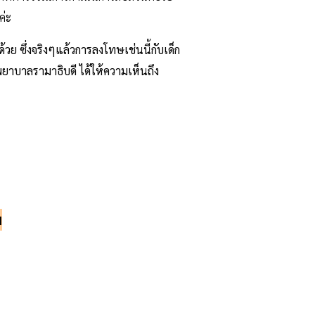
ค่ะ
วย ซึ่งจริงๆแล้วการลงโทษเช่นนี้กับเด็ก
พยาบาลรามาธิบดี ได้ให้ความเห็นถึง
น