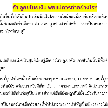
ถ้า ลูกขโมยเงิน พ่อแม่ควรทำอย่างไร?
ูดถึงเรื่องที่กำลังเป็นประเด็นร้อนในโลกออนไลน์ตอนนี้เลยค่ะ หลังจากที่
ทั้งยังบอกอีกว่า เด็กชายทั้ง 2 คน ถูกฟาดด้วยไม้หรืออาจจะเป็นหางปลากร
ิคม จังหวัดชลบุรี
็นปกติ และเปิดเป็นศูนย์เรียนรู้เด็กชาวไทยภูเขาด้วย ภายในวันนั้นมีทั
ดูแล
คนที่ถูกทำโทษนั้น เป็นเด็กชายอายุ 8 ขวบ และอายุ 11 ขวบ สาเหตุที่ถูก
ยพันธ์ธัช ชวันธนา หรือที่เด็กๆเรียกว่า “ตายง” และนางณี ซึ่งเป็นภรรยา
อกให้เด็กในวัดดูเป็นเยี่ยงอย่าง แต่เด็กก็ยังคงถูกตีไม่ยั้ง แม้จะรับสารภ
าเป็นคนลงโทษเด็กจริง และที่ทำไปเพราะอยากทำให้ดูเป็นเยี่ยงอย่าง ไม่อ