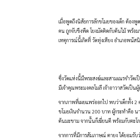
เมื่อพูดถึงนิสัยการลักขโมยของเด็ก ต้องพ
คน ถูกจับขึงพืด โยงมัดติดกับต้นไม้ พร้อม
เหตุการณ์นี้เกิดที่ วัดทุ่งเหียง อำเภอพนัสน
ซึ่งวัดแห่งนี้มีพระสงฆ์และสามเณรจำวัดเป
มีเจ้าคุณพระมงคลโมลี เจ้าอาวาสวัดเป็นผู้
จากภาพที่เผยแพร่ออกไป พบว่าเด็กทั้ง 2 
ขโมยเงินจำนวน 200 บาท ผู้กระทำคือ
นา
ต้นมะขาม จากนั้นก็เฆี่ยนตี พร้อมกับตะโกนบ
จากการที่มีการสัมภาษณ์ ตายง ได้ยอมรับว่