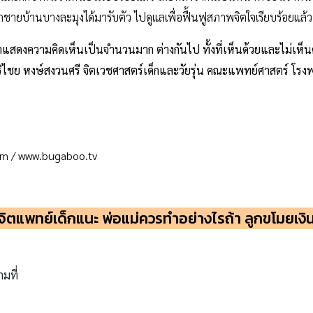
ด็กชายบ้านบางละมุงได้มารับตัว ไปดูแลเพื่อฟื้นฟูสภาพจิตใจเรียบร้อยแล้ว
แสดงความคิดเห็นเป็นจำนวนมาก ต่างกันไป ทั้งที่เห็นด้วยและไม่เห็นด้
ริไชย หงษ์สงวนศรี จิตเวชศาสตร์เด็กและวัยรุ่น คณะแพทย์ศาสตร์ โรง
m / www.bugaboo.tv
จิตแพทย์เด็กแนะ พ่อแม่ควรทำอย่างไรถ้า ลูกขโมยเงิ
ามที่