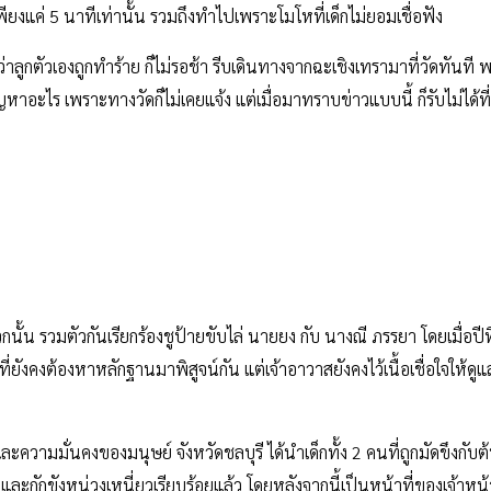
ียงแค่ 5 นาทีเท่านั้น รวมถึงทำไปเพราะโมโหที่เด็กไม่ยอมเชื่อฟัง
่าลูกตัวเองถูกทำร้าย ก็ไม่รอช้า รีบเดินทางจากฉะเชิงเทรามาที่วัดทันที พร้อ
ญหาอะไร เพราะทางวัดก็ไม่เคยแจ้ง แต่เมื่อมาทราบข่าวแบบนี้ ก็รับไม่ได้
ั้น รวมตัวกันเรียกร้องชูป้ายขับไล่ นายยง กับ นางณี ภรรยา โดยเมื่อปีที่
ที่ยังคงต้องหาหลักฐานมาพิสูจน์กัน
แต่เจ้าอาวาสยังคงไว้เนื้อเชื่อใจให้ดูแ
ามมั่นคงของมนุษย์ จังหวัดชลบุรี ได้นำเด็กทั้ง 2 คนที่ถูกมัดขึงกับต้น
และกักขังหน่วงเหนี่ยวเรียบร้อยแล้ว โดยหลังจากนี้เป็นหน้าที่ของเจ้า