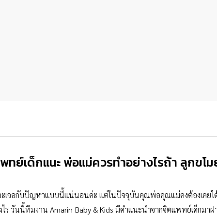
พทย์เด็กแนะ พ่อแม่ควรทำอย่างไรถ้า ลูกขโม
เจอกับปัญหาแบบนี้แน่นอนค่ะ แต่ในปัจจุบันคุณพ่อคุณแม่คงต้องเคยได้ยิ
งไร วันนี้ทีมงาน
Amarin Baby & Kids
มีคำแนะนำจากจิตแพทย์เด็กมาฝา