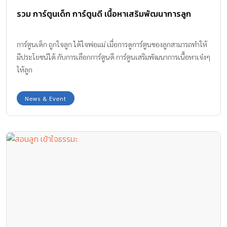
ลงโทษเด็กด้วยความรุนแรง เมื่อได้เป็นพ่อคนแม่คนบ้าง ทำให้เกิดการ
รวม การ์ตูนเด็ก การ์ตูนดี เนื้อหาเสริมพัฒนาการลูก
ถ่ายทอดพฤติกรรมรุนแรงจากรุ่นหนึ่งไปสู่รุ่นต่อไป เด็กมีแนวโน้มที่จะมี
พฤติกรรมที่ไม่เหมาะสม เช่น นิยมชมชอบการกระทำที่ผิดกฏหมาย เสพ
ติดการใช้สารเสพติดต่างๆ ไปจนถึงการเข้าร่วม หรือกลายเป็นผู้ก่อ
การ์ตูนเด็ก ถูกใจลูก ได้ใจพ่อแม่ เมื่อการดูการ์ตูนของลูกสามารถทำให้
อาชญากรรม การที่พ่อแม่จะอบรมสั่งสอนลูก […]
มีประโยชน์ได้ กับการเลือกการ์ตูนดี การ์ตูนเสริมพัฒนาการเนื้อหาเจ๋งๆ
ให้ลูก
News & Event