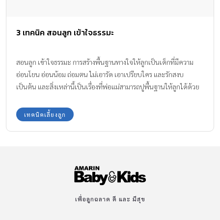
3 เทคนิค สอนลูก เข้าใจธรรมะ
สอนลูก เข้าใจธรรมะ การสร้างพื้นฐานทางใจให้ลูกเป็นเด็กที่มีความ
อ่อนโยน อ่อนน้อม ถ่อมตน ไม่เอารัด เอาเปรียบใคร และรักสงบ
เป็นต้น และสิ่งเหล่านี้เป็นเรื่องที่พ่อแม่สามารถปูพื้นฐานให้ลูกได้ด้วย
ธรรมะ ซึ่งธรรมะไม่ใช่เรื่องไกลตัวแม้ว่าว่าพวกเขาจะยังเป็นเด็กเล็กอยู่
ก็ตาม ทีมงาน Amarin Baby & Kids มี 3 วิธีง่ายๆ สอนลูก เข้าใจธรรมะ
เทคนิคเลี้ยงลูก
มาให้พ่อแม่ได้ทราบกันค่ะ
เพื่อลูกฉลาด ดี และ มีสุข