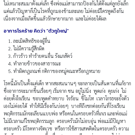
ไม่เหมาะสมมาตั้งแต่เล็ก ซึ่งพ่อแม่สามารถป้องกันได้ตั้งแต่ลูกยังเล็ก
แต่แล้วปัญหาก็เป็นโรคที่ถูกมองข้ามละเลย ไม่ค่อยมีใครพูดถึงกัน
เนื่องจากเมื่อเกิดขึ้นแล้วรักษายากมาก และไม่ค่อยได้ผล
อาการโรคร้าย คิดว่า “ตัวกูใหญ่”
ละเมิดสิทธิของผู้อื่น
ไม่มีความรู้สึกผิด
ก้าวร้าว ทำร้ายคนอื่น รังแกสัตว์
ทำลายข้าวของสาธารณะ
ทำผิดกฎเกณฑ์ กติกาของหมู่คณะหรือกฎหมาย
โรคนี้มักเป็นตั้งแต่เด็ก หากสะสมนานๆ จะกลายเป็นสันดานที่แก้ยาก
ซึ่งอาการจะมากขึ้นเรื่อยๆ เริ่มจาก ซน อยู่ไม่นิ่ง พูดเก่ง คุยเก่ง ไม่
ค่อยตั้งใจเรียน ชอบพูดคำหยาบ ใจร้อน ขี้โมโห เวลาโกรธจะยั้งตัว
เองไม่ค่อยได้ ทำให้มีเรื่องกันบ่อยๆ บางทีถึงชกต่อยกันที่โรงเรียน
พฤติกรรมมักจะเลียนแบบพ่อ หรือคนในครอบครัวที่เกเร และพ่อแม่
ไม่มีเวลาแก้ไขพฤติกรรมลูก ครอบครัวมักไม่อบอุ่น พ่อแม่มีปัญหา
ครอบครัว มีโรคทางจิตเวช หรือการใช้สารเสพติดในครอบครัว ความ