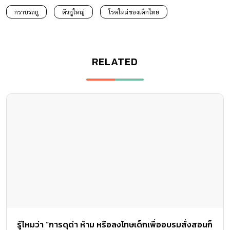
กราบรถกู
ตัวกูใหญ่
โรคใหม่ของเด็กไทย
RELATED
รู้ไหมว่า “การดุด่า ห้าม หรือลงโทษเด็กเพื่ออบรมสั่งสอนก็