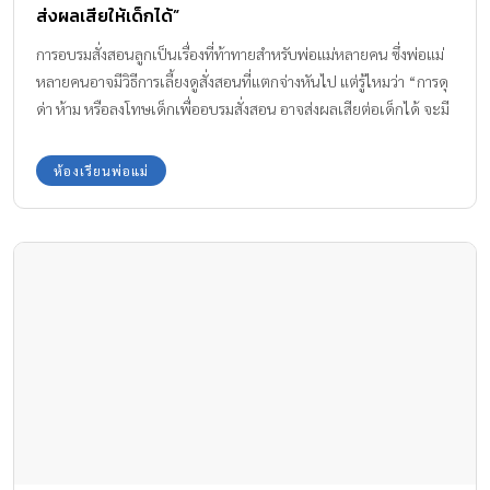
ส่งผลเสียให้เด็กได้”
การอบรมสั่งสอนลูกเป็นเรื่องที่ท้าทายสำหรับพ่อแม่หลายคน ซึ่งพ่อแม่
หลายคนอาจมีวิธีการเลี้ยงดูสั่งสอนที่แตกจ่างหันไป แต่รู้ไหมว่า “การดุ
ด่า ห้าม หรือลงโทษเด็กเพื่ออบรมสั่งสอน อาจส่งผลเสียต่อเด็กได้ จะมี
ผลอย่างไรบ้างไปดูกันค่ะ ผลกระทบจากความรุนแรงต่อเด็ก ผลใน
ระยะสั้น ด้านสุขภาพร่างกาย มีอาการบาดเจ็บ หรือเป็นโรคผิดปกติ
ห้องเรียนพ่อแม่
ต่างๆ เช่น ความผิดปกติเรื่องการทานอาหาร ปวดท้อง และยังขัดขวาง
พัฒนาการของเด็ก เด็กจะมีพัฒนาการและสมองช้ากว่าเด็กทั่วไป ทำให้
เกิดปัญหาการปรับตัวทั้งในด้านการเรียน ด้านสังคม มนุษย์สัมพันธ์
และทางจิตใจในอนาคตต่อไป ด้านสุขภาพจิตใจ เด็กอาจรู้สึกเศร้า
เสียใจ เสียความภูมิใจในคุณค่าของตนเอง สิ้นหวัง จนอาจมีอาการเศร้า
ซึมรุนแรง วิตกกังวล มีปัญหาการเข้าสังคม จน มีแนวโน้มฆ่าตัวตาย หรือ
อาจกลายเป็น เด็กมีพฤติกรรมก้าวร้าว ไม่เคารพกฎระเบียบ เนื่องจาก
ความโกรธหรือความเครียดสะสม ผลในระยะยาว เด็กมีแนวโน้มที่จะ
โตเป็นผู้ใหญ่ที่ใช้ความรุนแรงต่อผู้อื่น เพราะคิดว่าความรุนแรงเป็น
เรื่องปกติ อาจมีอาการก้าวร้าว ชอบรังแกเพื่อน มีพฤติกรรมทารุณทาง
เพศ ทารุณกรรมเด็ก ทำร้ายคู่ครอง และอาจจะสืบทอดพฤติกรรมการ