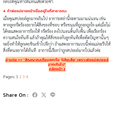
กลับให้คุณทำให้แทนเสียด้วยซ้ำ
4. ทำพ่อแม่ขายหน้าเมื่ออยู่ในที่สาธารณะ
เมื่อคุณสปอยล์ลูกมากเกินไป อาการเหล่านี้จะตามมาแน่นอน เช่น
หากลูกกรีดร้องอยากได้สิ่งของที่ชอบ หรือขนมที่ถูกอกถูกใจ แต่เมื่อไม่
ได้จะแสดงอาการร้องไห้ กรีดร้อง ลงไปนอนดิ้นกับพื้น เพื่อเรียกร้อง
ความสนใจทันที แล้วถ้าคุณให้สิ่งของกับลูกทันทีเพื่อตัดปัญหานั้นๆ
จะยิ่งทำให้ลูกเคยชินเข้าไปอีกว่า ถ้าแสดงอาการแบบนี้พ่อแม่จะรีบให้
สิ่งที่ตนอยากได้ทันที อาการนี้เรียกว่าถูกสปอยล์มากไปแล้วค่ะ
อ่านต่อ >> “สัญญาณเตือนลูกเริ่ม ‘นิสัยเสีย’ เพราะพ่อแม่สปอยล์
มากเกินไป”
คลิกหน้า 2
Pages:
1
2
3
4
Share On :