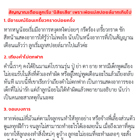
สัญญาณเตือนลูกเริ่ม ‘นิสัยเสีย’ เพราะพ่อแม่สปอยล์มากเกินไป
1. มีอารมณ์ร้อนเกรี้ยวกราดบ่อยครั้ง
หากหนูน้อยเริ่มมีอาการหงุดหงิดบ่อยๆ กรีดร้อง เกรี้ยวกราด ชัก
สีหน้าแสดงอาการให้รู้ว่าไม่พอใจ นับเป็นหนึ่งอาการที่เป็นสัญญาณ
เตือนแล้วว่า ลูกเริ่มถูกสปอยล์มากไปแล้วค่ะ
2. เถียงคำไม่ตกฟาก
คำนี้เราๆ คงได้ยินมาแต่โบราณรุ่น ปู่ ย่า ตา ยาย หากมีเด็กพูดเถียง
ไม่ยอมรับในสิ่งที่ตัวเองทำผิด หรือผู้ใหญ่พูดเตือนอะไรแล้วเถียงกลับ
ทันที แบบนี้ที่เขาเรียกว่าเถียงคำไม่ตกฟาก เป็นการแสดงอาการของ
เด็กที่ไม่น่ารัก แต่ถ้าลูกน้อยไม่ได้ทำผิดแล้วพยายามอธิบาย นับว่า
เป็นคนละสาเหตุกันนะคะ
3. จอมบงการ
หากพ่อแม่ที่มัวแต่ตามใจลูกจนทำให้ทุกอย่าง หรือจ้างพี่เลี้ยงส่วนตัว
ดูแลทุกฝีก้าว จนลูกไม่สามารถทำอะไรได้เองเลยนั้น เมื่อถึงเวลาที่คุณ
อยากให้ลูกลองทำสิ่งใหม่ๆ ดูบ้าง ลูกจะไม่ยอมที่จะทำเผลอๆ จะสั่ง