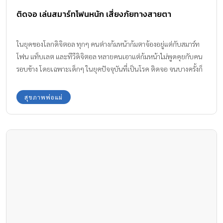
ติดจอ เล่นสมาร์ทโฟนหนัก เสี่ยงภัยทางสายตา
ในยุคของโลกดิจิตอล ทุกๆ คนต่างก้มหน้าก้มตาจ้องอยู่แต่กับสมาร์ท
โฟน แท็บเลต และทีวีดิจิตอล หลายคนเอาแต่ก้มหน้าไม่พูดคุยกับคน
รอบข้าง โดยเฉพาะเด็กๆ ในยุคปัจจุบันที่เป็นโรค ติดจอ จนบางครั้งก็
ทำให้เกิดปัญหา ปวดคอ และส่งผลต่อปัญหาสายตา ทำให้สายตาล้า
เรื้อรัง
สุขภาพพ่อแม่