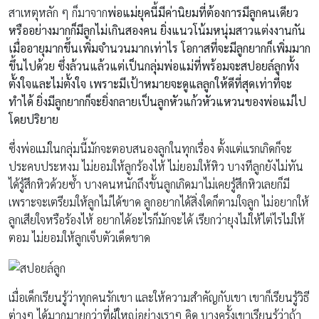
สาเหตุหลัก ๆ ก็มาจาก
พ่อแม่ยุคนี้มีค่านิยมที่ต้องการมีลูกคนเดียว
หรืออย่างมากก็มีลูกไม่เกินสองคน ยิ่งแนวโน้มหนุ่มสาวแต่งงานกัน
เมื่ออายุมากขึ้นเพิ่มจำนวนมากเท่าไร โอกาสที่จะมีลูกยากก็เพิ่มมาก
ขึ้นไปด้วย ซึ่งล้วนแล้วแต่เป็นกลุ่มพ่อแม่ที่พร้อมจะสปอยล์ลูกทั้ง
ตั้งใจและไม่ตั้งใจ เพราะมีเป้าหมายจะดูแลลูกให้ดีที่สุดเท่าที่จะ
ทำได้ ยิ่งมีลูกยากก็จะยิ่งกลายเป็นลูกหัวแก้วหัวแหวนของพ่อแม่ไป
โดยปริยาย
ซึ่งพ่อแม่ในกลุ่มนี้มักจะตอบสนองลูกในทุกเรื่อง ตั้งแต่แรกเกิดก็จะ
ประคบประหงม ไม่ยอมให้ลูกร้องไห้ ไม่ยอมให้หิว บางทีลูกยังไม่ทัน
ได้รู้สึกหิวด้วยซ้ำ บางคนหนักถึงขั้นลูกเกิดมาไม่เคยรู้สึกหิวเลยก็มี
เพราะจะเตรียมให้ลูกไม่ได้ขาด ลูกอยากได้สิ่งใดก็ตามใจลูก ไม่อยากให้
ลูกเสียใจหรือร้องไห้ อยากได้อะไรก็มักจะได้ เรียกว่ายุงไม่ให้ไต่ไรไม่ให้
ตอม ไม่ยอมให้ลูกเจ็บตัวเด็ดขาด
เมื่อเด็กเรียนรู้ว่าทุกคนรักเขา และให้ความสำคัญกับเขา เขาก็เรียนรู้วิธี
ต่างๆ ได้มากมายกว่าที่ผู้ใหญ่อย่างเราๆ คิด บางครั้งเขาเรียนรู้ว่าถ้า