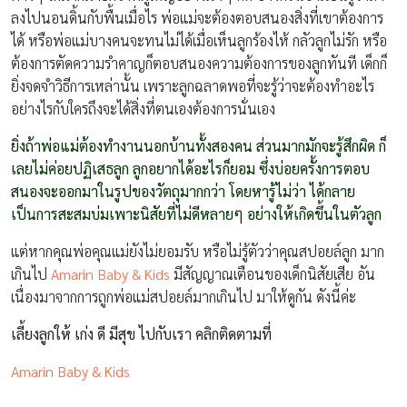
ลงไปนอนดิ้นกับพื้นเมื่อไร พ่อแม่จะต้องตอบสนองสิ่งที่เขาต้องการ
ได้ หรือพ่อแม่บางคนจะทนไม่ได้เมื่อเห็นลูกร้องไห้ กลัวลูกไม่รัก หรือ
ต้องการตัดความรำคาญก็ตอบสนองความต้องการของลูกทันที เด็กก็
ยิ่งจดจำวิธีการเหล่านั้น เพราะลูกฉลาดพอที่จะรู้ว่าจะต้องทำอะไร
อย่างไรกับใครถึงจะได้สิ่งที่ตนเองต้องการนั่นเอง
ยิ่งถ้าพ่อแม่ต้องทำงานนอกบ้านทั้งสองคน ส่วนมากมักจะรู้สึกผิด ก็
เลยไม่ค่อยปฏิเสธลูก ลูกอยากได้อะไรก็ยอม ซึ่งบ่อยครั้งการตอบ
สนองจะออกมาในรูปของวัตถุมากกว่า โดยหารู้ไม่ว่า ได้กลาย
เป็นการสะสมบ่มเพาะนิสัยที่ไม่ดีหลายๆ อย่างให้เกิดขึ้นในตัวลูก
แต่หากคุณพ่อคุณแม่ยังไม่ยอมรับ หรือไม่รู้ตัวว่าคุณสปอยล์ลูก มาก
เกินไป
Amarin Baby & Kids
มีสัญญาณเตือนของเด็กนิสัยเสีย อัน
เนื่องมาจากการถูกพ่อแม่สปอยล์มากเกินไป มาให้ดูกัน ดังนี้ค่ะ
เลี้ยงลูกให้ เก่ง ดี มีสุข ไปกับเรา คลิกติดตามที่
Amarin Baby & Kids