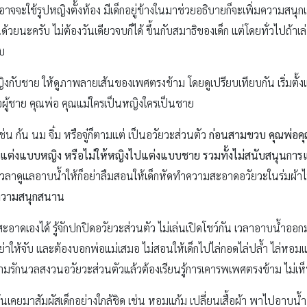
าจจะใช้รูปหญิงตั้งท้อง มีเด็กอยู่ข้างในมาช่วยอธิบายก็จะเพิ่มความสนุ
ด้วยนะครับ ไม่ต้องวันเดียวจบก็ได้ ขึ้นกับสมาธิของเด็ก แต่โดยทั่วไปถ้าเล
ับ
กับชาย ให้ดูภาพลายเส้นของเพศตรงข้าม โดยดูเปรียบเทียบกัน เริ่มตั้งแต่ผม
หรือผู้ชาย คุณพ่อ คุณแม่ใครเป็นหญิงใครเป็นชาย
เช่น ก้น นม จิ๋ม หรือจู๋ก็ตามแต่ เป็นอวัยวะส่วนตัว
ก่อนสามขวบ คุณพ่อคุณ
แต่งแบบหญิง หรือไม่ให้หญิงไปแต่งแบบชาย รวมทั้งไม่สนับสนุนการ
วลาดูแลอาบน้ำให้ก็อย่าลืมสอนให้เด็กหัดทำความสะอาดอวัยวะในร่มผ้า
ยความสนุกสนาน
ดเองได้ รู้จักปกปิดอวัยวะส่วนตัว ไม่เล่นเปิดโชว์กัน เวลาอาบน้ำออกมาร
ย่าให้จับ และต้องบอกพ่อแม่เสมอ ไม่สอนให้เด็กไปไล่กอดไล่ปล้ำ ไล่หอมแก
ความรักนวลสงวนอวัยวะส่วนตัวแล้วต้องเรียนรู้การเคารพเพศตรงข้าม ไม่เ
่คุ้นเคยมาสัมผัสเด็กอย่างใกล้ชิด เช่น หอมแก้ม เปลี่ยนเสื้อผ้า พาไปอาบน้ำ