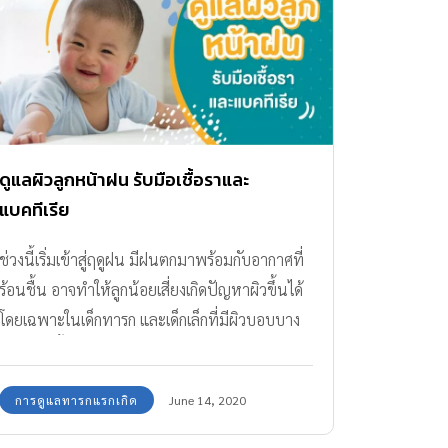
ดูแลผิวลูกหน้าฝน รับมือเชื้อราและ
แบคทีเรีย
ช่วงนี้เริ่มเข้าสู่ฤดูฝน มีฝนตกมาพร้อมกับอากาศที่
ร้อนชื้น อาจทำให้ลูกน้อยเสี่ยงเกิดปัญหาผิวขึ้นได้
โดยเฉพาะในเด็กทารก และเด็กเล็กที่มีผิวบอบบาง
เช่น โรคเชื้อราผิวหนัง ผื่นภูมิแพ้ผิวหนัง ผื่นผ้า
อ้อม ทีมแม่ ABK จึงมีคำแนะนำดีๆ ดูแลผิวลูกหน้า
การดูแลทารกแรกเกิด
June 14, 2020
ฝน มาฝาก ให้ผิวลูกน้อยสุขภาพดี ป้องกันปัญหา
ผื่นต่างๆ ที่เกิดจากเชื้อรา และแบคทีเรียได้