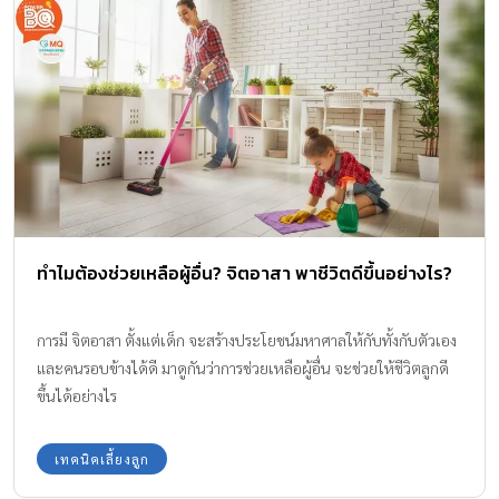
เป็นวิธีการที่ผิด ทำให้ลูกน้อยใจ คิดว่าทำดีแทบตายพ่อแม่ไม่เห็นความ
ดีของตนเลย พอทำผิดหน่อยเดียวกลับถูกดุด่าอยู่เป็นประจำ หรือไม่ก็
มีแต่คนชมพี่ ชมน้อง ชมคนอื่น ไม่เห็นมีใครชมตนเลย สิ่งนี้เป็นเงื่อน
ปมในจิตใจของลูก ทำให้ลูกรู้สึกว่าตนต่ำต้อยด้อยกว่าคนอื่น เป็นคน
ไม่มีคุณค่า ไม่มีใครต้องการ ลูกบางคนที่มีพื้นฐานจิตเป็นอกุศล ประชด
พ่อแม่ด้วยการใช้ชีวิตของตนไปในทางที่ผิด บางคนถึงกับเสียคน เสีย
อนาคตไปเลย เรื่องที่เกิดขึ้นน่าจะเป็นอุทาหรณ์สำหรับพ่อแม่และลูก
ทุกคน โดยเฉพาะพ่อแม่ซึ่งมีวุฒิภาวะมากกว่าลูก ความรักของพ่อแม่ที่มี
ต่อลูกอย่างเดียวยังไม่พอ ต้องรู้จักวิธีเลี้ยงลูกอย่างสร้างสรรค์ด้วย เมื่อ
ทำไมต้องช่วยเหลือผู้อื่น? จิตอาสา พาชีวิตดีขึ้นอย่างไร?
ลูกทำดีก็ชม เมื่อทำผิดก็บอกกล่าวให้แก้ไขใช้คำพูดที่น่าฟังแทนคำดุด่า
ที่ก้าวร้าว ลูกเองก็เช่นกัน ต้องเข้าใจความรักและพระคุณของพ่อแม่
ต้องรักอนาคตของตนด้วย …. มิฉะนั้น ทั้งพ่อแม่และลูกจะทำร้ายคนที่
การมี จิตอาสา ตั้งแต่เด็ก จะสร้างประโยชน์มหาศาลให้กับทั้งกับตัวเอง
ตนรักไปตลอดชีวิต – พระอาจารย์ชาญชัย อธิปญฺโญ – ส่วนหนึ่งจาก
และคนรอบข้างได้ดี มาดูกันว่าการช่วยเหลือผู้อื่น จะช่วยให้ชีวิตลูกดี
นิตยสาร Secret จากคอลัมน์ True Story กว่าจะเข้าใจ…ก็ (เกือบ)
ขึ้นได้อย่างไร
สายเสียแล้ว?! อ่านต่อ >> “วิธีการเลี้ยงลูกอย่างสร้างสรรค์” คลิกหน้า
[…]
เทคนิคเลี้ยงลูก