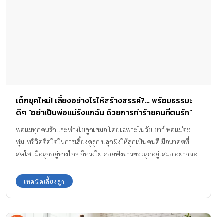
เด็กยุคใหม่! เลี้ยงอย่างไรให้สร้างสรรค์?… พร้อมธรรมะ
ดีๆ “อย่าเป็นพ่อแม่รังแกฉัน ด้วยการทำร้ายคนที่ตนรัก”
จากพระอาจารย์ชาญชัย อธิปญฺโญ
พ่อแม่ทุกคนรักและห่วงใยลูกเสมอ โดยเฉพาะในวัยเยาว์ พ่อแม่จะ
ทุ่มเทชีวิตจิตใจในการเลี้ยงดูลูก ปลูกฝังให้ลูกเป็นคนดี มีอนาคตที่
สดใส เมื่อลูกอยู่ห่างไกล ก็ห่วงใย คอยฟังข่าวของลูกอยู่เสมอ อยากจะ
ได้ยินแต่ข่าวดีของลูก ไม่มีพ่อแม่คนไหนเลยที่อยากจะได้ยินข่าวร้าย
ของลูก เพราะนั่นทำให้พ่อแม่มีความทุกข์ใจไปด้วย พ่อแม่บางคนชอบ
เทคนิคเลี้ยงลูก
ดุและเข้มงวดกวดขันกับลูก เพราะอยากให้ลูกได้ดี และคิดว่า หากชม
ลูกจะทำให้ลูกเหลิง เดี๋ยวจะเสียคน แต่แอบเอาความดีของลูกไปชมให้
คนอื่นฟัง ทั้ง ๆ ที่เขาไม่อยากฟัง คนที่อยากฟังคือลูก แต่ไม่พูดให้ฟัง ซึ่ง