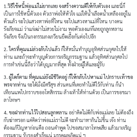
1.
วิธีใช้หนี้พ่อแม่ไม่ยากเลย จงสร้างความดีให้กับตัวเอง
และนี่ก็
เป็นการใช้หนี้ตัวเอง ตัวเราพ่อให้หัวใจ แม่ให้น้ำเลือดน้ำเหลืองอยู่ใน
ตัวแล้ว จะไปแสวงหาพ่อที่ไหน จะไปแสวงหาแม่ที่ไหน บางคน
รังเกียจแม่ ว่าแก่เฒ่าไม่สวยไม่งาม พอตัวเองแก่ก็เลยถูกลูกหลาน
รังเกียจ จึงเป็นกงกรรมกงเกวียนยืดเยื้อกันต่อไปอีก
2.
ใครที่คุณแม่ล่วงลับไปแล้ว
ก็ให้หมั่นทำบุญอุทิศส่วนกุศลไปให้
ท่าน และถ้าจะทำบุญด้วยการเจริญกรรมฐาน แล้วอุทิศส่วนกุศลไป
การทำเช่นนี้ถือว่าได้บุญมากที่สุด ทั้งฝ่ายผู้ให้และผู้รับ
3.
ผู้ใดก็ตาม
ที่คุณแม่ยังมีชีวิตอยู่ ก็ให้กลับไปหาแม่ ไปกราบเท้าขอ
พรจากท่าน
จะได้มั่งมีศรีสุข ส่วนคนที่เคยทำไม่ดีไว้กับท่าน ก็นำ
เทียนแพไปกราบขออโหสิกรรม ล้างเท้าให้ท่านด้วย เป็นการขอขมา
ลาโทษฯ
4.
ขอฝากท่านไว้ไปสอนลูกหลาน
อย่าคิดไม่ดีกับพ่อแม่เลย ไม่ต้องถึง
กับฆ่าหรอก แค่คิดว่าพ่อแม่เราไม่ดี จะทำมาหากินไม่ขึ้น เจ๊ง ท่าน
ต้องแก้ปัญหาก่อนคือ ถอนคำพูด ไปขอสมาลาโทษเสีย แล้วมาเจริญ
กรรมฐาน รับรองสำเร็จแน่ มรรคผลเกิดแน่ ฯ