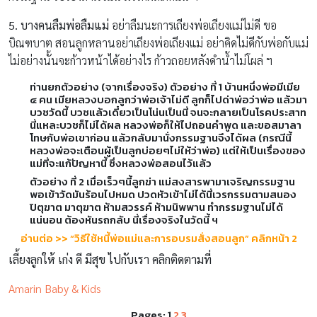
5.
บางคนลืมพ่อลืมแม่
อย่าลืมนะการเถียงพ่อเถียงแม่ไม่ดี ขอ
บิณฑบาต สอนลูกหลานอย่าเถียงพ่อเถียงแม่ อย่าคิดไม่ดีกับพ่อกับแม่
ไม่อย่างนั้นจะก้าวหน้าได้อย่างไร ก้าวถอยหลังดำน้ำไม่โผล่ ฯ
ท่านยกตัวอย่าง (จากเรื่องจริง)
ตัวอย่าง ที่ 1
บ้านหนึ่งพ่อมีเมีย
๔ คน เมียหลวงบอกลูกว่าพ่อเจ้าไม่ดี ลูกก็ไปด่าพ่อว่าพ่อ แล้วมา
บวชวัดนี้ บวชแล้วเดี๋ยวเป็นโน่นเป็นนี่ จนจะกลายเป็นโรคประสาท
นี่แหละบวชก็ไม่ได้ผล หลวงพ่อก็ให้ไปถอนคำพูด และขอสมาลา
โทษกับพ่อเขาก่อน แล้วกลับมานั่งกรรมฐานจึงได้ผล (กรณีนี้
หลวงพ่อจะเตือนผู้เป็นลูกบ่อยๆไม่ให้ว่าพ่อ) แต่ให้เป็นเรื่องของ
แม่ที่จะแก้ปัญหานี้ ซึ่งหลวงพ่อสอนไว้แล้ว
ตัวอย่าง ที่ 2
เมื่อเร็วๆนี้ลูกฆ่า แม่สงสารพามาเจริญกรรมฐาน
พอเข้าวัดมันร้อนไปหมด ปวดหัวเข้าไม่ได้นี่เวรกรรมตามสนอง
ปิตุฆาต มาตุฆาต ห้ามสวรรค์ ห้ามนิพพาน ทำกรรมฐานไม่ได้
แน่นอน ต้องหันรถกลับ นี่เรื่องจริงในวัดนี้ ฯ
อ่านต่อ >> “
วิธีใช้หนี้พ่อแม่และการอบรมสั่งสอนลูก” คลิกหน้า 2
เลี้ยงลูกให้ เก่ง ดี มีสุข ไปกับเรา คลิกติดตามที่
Amarin Baby & Kids
Pages:
1
2
3