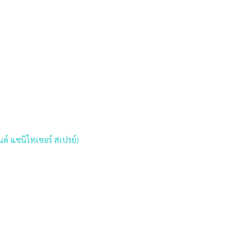
ด์ แซนิไทเซอร์ สเปรย์)