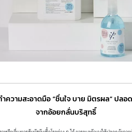
์ทำความสะอาดมือ “ชื่นใจ บาย มิตรผล” ปล
จากอ้อยกลั่นบริสุทธิ์
หลีกเลี่ยงการสัมผัสกับเชื้อโรคต่าง ๆ ได้ การดูแลตัวเองให้ปลอดภัยจากเช