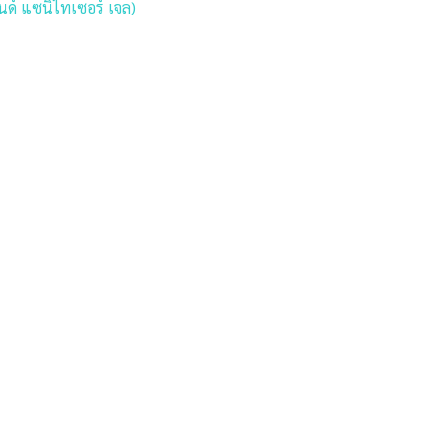
นด์ แซนิไทเซอร์ เจล)