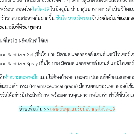
รแพร่ระบาดของโรค
โควิด-19
ในปัจจุบัน นำมาสู่แนวทางการดำเนินชีวิตแ
ลรักษาความสะอาดกันมากขึ้น
ชื่นใจ บาย มิตรผล
จึงส่งผลิตภัณฑ์แอล
ุขอนามัยที่ดีของทุกคน
ฑ์ใหม่ 2 ผลิตภัณฑ์ ได้แก่
d Sanitizer Gel (ชื่นใจ บาย มิตรผล แอลกอฮอล์ แฮนด์ แซนิไทเซอร์ เ
d Sanitizer Spray (ชื่นใจ บาย มิตรผล แอลกอฮอล์ แฮนด์ แซนิไทเซอร์ 
ับ
ทำความสะอาดมือ
แบบไม่ต้องล้างออก สะดวก ปลอดภัยด้วยแอลกอฮอล์ธ
รแพทย์และเภสัชกรรม (Pharmaceutical grade) มีส่วนผสมของแอลกอฮอล์เข
วรัสได้อย่างมีประสิทธิภาพ พร้อมผสานคุณค่าจากอโลเวร่า ทำให้ชื่นใจ และ
อ่านเพิ่มเติม >>
เคล็ดลับคุณแม่รับมือวิกฤตโควิด-19