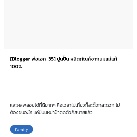
ภาษาอังกฤษเก่งขึ้นอย่างแน่นอน รวมคำศัพท์ ชื่อผลไม้ภาษาอังกฤษ
แสนสนุกให้ลูกจำแม่น จาก EP. ก่อนหน้านี้ ลูกน้อยได้เรียนรู้ชื่อผัก
ภาษาอังกฤษ และทำความคุ้นเคยกับผักแต่ละชนิดไปแล้ ตอนนี้ คุณ
พ่อคุณแม่ยังสามารถสอนภาษาอังกฤษจากสิ่งรอบตัวขณะช้อปปิ้งต่อได้
สิ่งที่เด็กๆ น่าจะคุ้นเคยอีกอย่างนั่นคือ ผลไม้ ซึ่งมีรูปร่างหน้าตา และ
สีสันแตกต่างกันหลายสิบชนิด จึงไม่ยากที่ลูกน้อยจะจดจำ ชื่อผลไม้
ภาษาอังกฤษ ได้ตั้งแต่ครั้งแรก แถมยังได้รู้จักกับผลไม้ชนิดใหม่ๆที่อาจ
[Blogger พ่อเอก-35] ปูนปั้น ผลิตภัณฑ์จากนมแม่แท้
ไม่เคยรู้จักมาก่อนด้วย […]
100%
และผลพลอยได้ที่ดีมากๆ คือเวลาไปเที่ยวก็สะด๊วกสะดวก ไม่
ต้องขนอะไร แค่มีนมหม่าม๊าติดตัวก็สบายแล้ว
Family