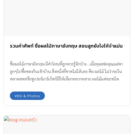
รวมคำศัพท์ ชื่อผลไม้ภาษาอังกฤษ สอนลูกยังไงให้จำแม่น
ชื่อผลไม้ภาษาอังกฤษ มีคำไหนที่ลูกควรรู้จักบ้าง…เมื่อคุณพ่อคุณแม่พา
ลูกๆไปซื้อของกินเข้าบ้าน สิ่งหนึ่งที่ขาดไม่ได้เลย คือ ผลไม้ ไม่ว่าจะใน
ตลาดสดหรือซูเปอร์มาร์เก็ตก็มีให้เลือกหลากหลาย ผลไม้แต่ละชนิด
มีชื่อเรียกเป็นภาษาอังกฤษอะไรบ้าง ตามมาดูอ. คริส แนะนำกันค่ะ การ
ปลูกฝังให้ลูกชอบเรียนภาษาอังกฤษ และพัฒนาสู่ไปเป็นเด็กสอง
VDO & Photos
ภาษา มีจุดเริ่มต้นจากการฝึกฝนของพ่อแม่ ซึ่งไม่ใช่เรื่องยากอีกต่อไป
ค่ะ เพราะทีมงาน Amarin baby & Kids มีตัวช่วยดีๆนำเสนอกับ
รายการ Kids Talk ในช่วง Daddy Talks โดยอาจารย์คริส คริสโตเฟอร์
ไรท์ อาจารย์สอนภาษาอังกฤษชื่อดัง และในฐานะคุณพ่อลูก 2 อ.คริส
จึงมีเทคนิคช่วยคุณพ่อคุณแม่ สอนลูกเรียนรู้ภาษาอังกฤษ และพูด