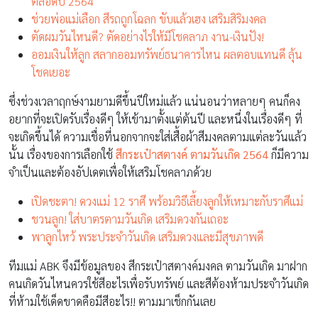
ตลอดปี 2564
ช่วยพ่อแม่เลือก สีรถถูกโฉลก ขับแล้วเฮง เสริมสิริมงคล
ตัดผมวันไหนดี? ตัดอย่างไรให้มีโชคลาภ งาน-เงินปัง!
ออมเงินให้ลูก สลากออมทรัพย์ธนาคารไหน ผลตอบแทนดี ลุ้น
โชคเยอะ
ซึ่งช่วงเวลาฤกษ์งามยามดีขึ้นปีใหม่แล้ว แน่นอนว่าหลายๆ คนก็คง
อยากที่จะเปิดรับเรื่องดีๆ ให้เข้ามาตั้งแต่ต้นปี และหนึ่งในเรื่องดีๆ ที่
จะเกิดขึ้นได้ ความเชื่อที่นอกจากจะใส่เสื้อผ้าสีมงคลตามแต่ละวันแล้ว
นั้น เรื่องของการเลือกใช้
สีกระเป๋าสตางค์ ตามวันเกิด 2564
ก็มีความ
จำเป็นและต้องอัปเดตเพื่อให้เสริมโชคลาภด้วย
เปิดชะตา! ดวงแม่ 12 ราศี พร้อมวิธีเลี้ยงลูกให้เหมาะกับราศีแม่
ชวนลูก! ใส่บาตรตามวันเกิด เสริมดวงกันเถอะ
พาลูกไหว้ พระประจำวันเกิด เสริมดวงและมีสุขภาพดี
ทีมแม่ ABK จึงมีข้อมูลของ สีกระเป๋าสตางค์มงคล ตามวันเกิด มาฝาก
คนเกิดวันไหนควรใช้สีอะไรเพื่อรับทรัพย์ และสีต้องห้ามประจำวันเกิด
ที่ห้ามใช้เด็ดขาดคือมีสีอะไร!! ตามมาเช็กกันเลย