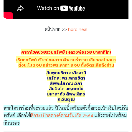
คลิปจาก >>
horo heal
คาถาโชคช่วยรวยทรัพย์ (หลวงพ่อรวย ปาสาทิโก)
เรียกทรัพย์ เรียกโชคลาภ ค้าขายร่ำรวย เงินทองไหลมา
ตั้งนะโม 3 จบ กล่าวพระคาถา 9 จบ ตั้งจิตระลึกถึงท่าน
สัมพุทธชิตา จะสัจจานิ
เกรัตสะ พระพุทธชิตา
สัพพะโส คุณะวิภา
สัมปัจโต นะรุตตะโม
มหาลาภัง สัพพะสิทธ
ภะวันตุ เม
หากใครพร้อมที่จะรวยแล้ว ปีใหม่นี้เตรียมตัวซื้อกระเป๋าเงินใหม่รับ
ทรัพย์ เลือกใช้
สีกระเป๋าสตางค์ตามวันเกิด 2564
แล้วรวยไปพร้อม
กันนะคะ