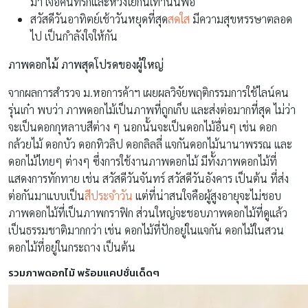
มา เจอคนที่รักและห่วงใยกันเท่านั้นพอ
สวัสดีวันอาทิตย์เช้าวันหยุดที่สุด
สดใส
มีความสุขหรรษาตลอด
ไป เป็นกำลังใจให้กัน
ภาพดอกไม้ ภาพสุดโปรดของผู้ใหญ่
จากผลการสำรวจ ม.หอการค้าฯ เผยผลวิจัยพฤติกรรมการใช้ไลน์คน
รุ่นเก๋า พบว่า ภาพดอกไม้เป็นภาพที่ถูกเก็บ และส่งต่อมากที่สุด ไม่ว่า
จะเป็นดอกกุหลาบสีต่าง ๆ นอกนั้นจะเป็นดอกไม้อื่นๆ เช่น ดอก
กล้วยไม้ ดอกบัว ดอกทิวลิป ดอกลิลลี่ แจกันดอกไม้นานาพรรณ และ
ดอกไม้ไทยๆ ต่างๆ ซึ่งการใช้งานภาพดอกไม้ มีทั้งภาพดอกไม้ที่
แสดงการทักทาย เช่น สวัสดีวันจันทร์ สวัสดีวันอังคาร เป็นต้น ที่ส่ง
ต่อกันมาแบบเป็น
สีประจำวัน
แต่ที่น่าสนใจคือผู้สูงอายุจะไม่ชอบ
ภาพดอกไม้ที่เป็นภาพกราฟิก ส่วนใหญ่จะชอบภาพดอกไม้ที่ดูแล้ว
เป็นธรรมชาติมากกว่า เช่น ดอกไม้ที่ปักอยู่ในแจกัน ดอกไม้ในสวน
ดอกไม้ที่อยู่ในกระถาง เป็นต้น
รวมภาพดอกไม้ พร้อมแคปชั่นเด็ดๆ