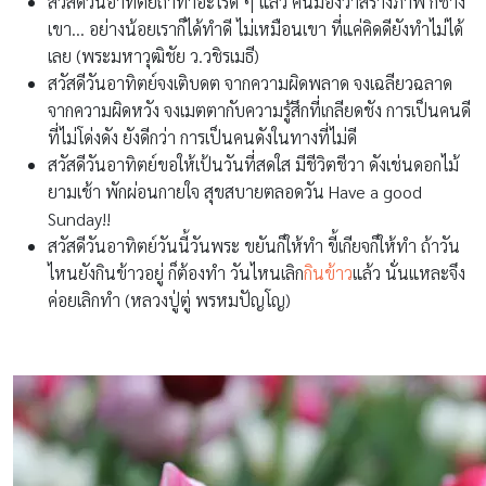
สวัสดีวันอาทิตย์ถ้าทำอะไรดี ๆ แล้ว คนมองว่าสร้างภาพ ก็ช่าง
เขา… อย่างน้อยเราก็ได้ทำดี ไม่เหมือนเขา ที่แค่คิดดียังทำไม่ได้
เลย (พระมหาวุฒิชัย ว.วชิรเมธี)
สวัสดีวันอาทิตย์จงเติบดต จากความผิดพลาด จงเฉลียวฉลาด
จากความผิดหวัง จงเมตตากับความรู้สึกที่เกลียดชัง การเป็นคนดี
ที่ไม่โด่งดัง ยังดีกว่า การเป็นคนดังในทางที่ไม่ดี
สวัสดีวันอาทิตย์ขอให้เป้นวันที่สดใส มีชีวิตชีวา ดังเช่นดอกไม้
ยามเช้า พักผ่อนกายใจ สุขสบายตลอดวัน Have a good
Sunday!!
สวัสดีวันอาทิตย์วันนี้วันพระ ขยันก็ให้ทำ ขี้เกียจก็ให้ทำ ถ้าวัน
ไหนยังกินข้าวอยู่ ก็ต้องทำ วันไหนเลิก
กินข้าว
แล้ว นั่นแหละจึง
ค่อยเลิกทำ (หลวงปู่ตู่ พรหมปัญโญ)