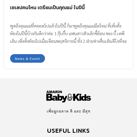
เซเลปคนไหน เตรียมเป็นคุณแม่ ในปีนี้
พูดถึงคุณแม่ที่คลอดไปแล้วในปีนี้ ก็มาพูดถึงคุณแม่มือใหม่ ที่เพิ่งตั้ง
ท้องในปีนี้บ้างกันดีกว่าค่ะ 1.กุ๊บกิ๊บ แฟนสาวตัวเล็กขี้อ้อน ของ บี้ เคพี
เอ็น เพิ่งตั้งท้องไปเมื่อเดือนพฤศจิกายนี้ ทั้ง 2 ฝ่ายต่างตื่นเต้นดีใจที่จะ
ได้เป็นคุณพ่อและคุณแม่มือใหม่ CR : IG bie_kpn 2.กระแต ถึงตั้งท้อง
แล้วแต่ความสวยและหุ่นก็ยังเป๊ะอยู่ค่ะ ฝึกเลี้ยงน้องโปรดกับน้องณิริน
News & Event
ไว้เยอะ เริ่มชำนาญ บอกเลยสบายมากที่คราวนี้จะมีน้องเอง CR : IG
iamkratae 3.เอ๋ พรทิพย์ หลังจากถือเคล็ดปิดข่าวท้องในตอนแรก
ตอนนี้ออกมาเปิดเผยอย่างภาคภูมิใจ ด้วยฝีมือคุณพ่อป๋อเอง แต่ยังไง
ลูกคนที่ 2 ก็น่ารักไม่แพ้น้องภูดิศแน่นอน CR : IG aey_pornthip 4.ต่าย
อดีตนักแสดง season change เห็นสวีทหวานกับแฟนหนุ่มมาหลายปี
ตอนนี้ตั้งท้องแล้วจ้า CR : IG tye_chutima 5.เพชร เป็นทั้งนักแสดงและ
เจ้าของร้าน purr cat café คาเฟ่แมวย่านสุขุมวิท เห็นตัวเล็กๆ แต่ท้อง
เพื่อลูกฉลาด ดี และ มีสุข
ไม่เล็ก กลายเป็นคุณแม่สุดแนวไปแล้วค่ะ […]
USEFUL LINKS