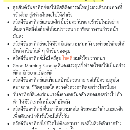
สุขสันต์วันอาทิตย์ขอให้มีสติคิดการณ์ใหญ่ มองเห็นหนทางที่
กว้างไกล สู้สร้างฝันต่อไปให้สำเร็จ
สวัสดีวันอาทิตย์แสนสดใส ยิ้มรับตะวันของเช้าวันใหม่อย่าง
เต็มตา คิดสิ่งใดก็ขอให้สมปรารถนา อาชีพการงานก้าวหน้า
มั่นคง
สวัสดีวันอาทิตย์ขอให้ชีวิตมีแต่ความสมหวัง จะทำอะไรก็ขอให้
มีพลัง เป็นวันดี ๆ อีกวันของคุณ
สวัสดีวันอาทิตย์มั่งมี ศรีสุข
โชคดี
สมดั่งใจปรารถนา
Good Morning Sunday สีแดงแรงฤทธิ์ ทำอะไรขอให้เป็นอย่าง
ที่คิด มีกัลยาณมิตรที่ดี
สวัสดีวันอาทิตย์แด่เพื่อนสนิทมิตรสหาย ขอให้มีความสุขใจ
สบายกาย ชีวิตสุขสดใส สว่างดั่งดวงอาทิตยสว่างไสวนี้เอย
วันอาทิตย์สีแดงร้อนแรงดั่งดวงตะวันกล้า สอดแสงสว่างไปทั่ว
ฟ้า ให้ชีวิตเราที่เหนื่อยล้ามีพลัง
สวัสดีวันอาทิตย์ ตื่นมากับความสดใส ด้วยพละกำลังและแรงใจ
เพื่อเดินหน้ากับวันใหม่ได้ทั้งวัน
สวัสดีวันอาทิตย์ใช้ชีวิตไม่ต้องหรูหรา พอดีในสิ่งที่ตัวเราสร้าง