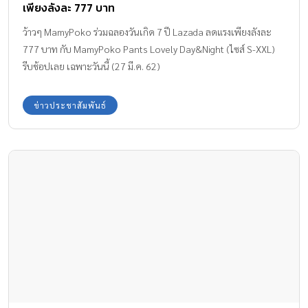
เพียงลังละ 777 บาท
ว้าวๆ MamyPoko ร่วมฉลองวันเกิด 7 ปี Lazada ลดแรงเพียงลังละ
777 บาท กับ MamyPoko Pants Lovely Day&Night (ไซส์ S-XXL)
รีบช้อปเลย เฉพาะวันนี้ (27 มี.ค. 62)
เท่านั้น คลิก https://bit.ly/2OggP8s
ข่าวประชาสัมพันธ์