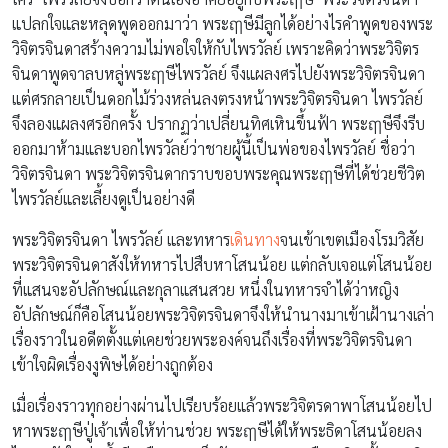
แปลกใจและหลุดพูดออกมาว่า พระฤๅษีมีลูกได้อย่างไรคำพูดของพระ
วิจิตรจินดาสร้างความไม่พอใจให้กับไพรวัลย์ เพราะคิดว่าพระวิจิตร
จินดาพูดจาลบหลู่พระฤๅษีไพรวัลย์ จึงแผลงศรไปยังพระวิจิตรจินดา
แต่ศรกลายเป็นดอกไม้ร่วงหล่นลงตรงหน้าพระวิจิตรจินดา ไพรวัลย์
จึงลองแผลงศรอีกครั้ง ปรากฏว่าเปลี่ยนทิศเหินขึ้นฟ้า พระฤๅษีจึงรีบ
ออกมาห้ามและบอกไพรวัลย์ว่าชายผู้นี้เป็นพ่อของไพรวัลย์ ชื่อว่า
วิจิตรจินดา พระวิจิตรจินดากราบขอบพระคุณพระฤๅษีที่ได้ช่วยชีวิต
ไพรวัลย์และเลี้ยงดูเป็นอย่างดี
พระวิจิตรจินดา ไพรวัลย์ และทหาร
เดินทาง
จนเข้าเขตเมืองโรมวิสัย
พระวิจิตรจินดาสังให้ทหารไปสืบหาโสนน้อย แต่กลับเจอแต่โสนน้อย
ที่แสนจะอัปลักษณ์และกุลาแสนสวย หนึ่งในทหารจำได้ว่าหญิง
อัปลักษณ์ก็คือโสนน้อยพระวิจิตรจินดาจึงให้นำนางมาเข้าเฝ้านางเล่า
เรื่องราวในอดีตตั้งแต่เคยช่วยพระองค์จนถึงเรื่องที่พระวิจิตรจินดา
เข้าใจผิดเรื่องงูพิษได้อย่างถูกต้อง
เมื่อเรื่องราวทุกอย่างผ่านไปเรียบร้อยแล้วพระวิจิตรดาพาโสนน้อยไป
หาพระฤๅษีปู่เจ้าเพื่อให้ท่านช่วย พระฤๅษีได้ให้พระธิดาโสนน้อยลง