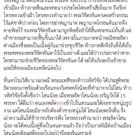
ของพญานาคสิ้นพระชนม์ พระสหายจึงรีบนำร่างของพระองค์กลับ
เข้าเมือง ท้าวกาลศึกและพระนางประไพโศกเศร้าเสียใจมาก จึงเรียก
โหรหลวงเข้าเฝ้า โหรหลวงทำนายว่า พระวิจิตรจินดาเคยสร้างกรรม
ไว้แต่ชาติปางก่อน โดยการฆ่าพญานาค พญานาคโกรธแค้นมากจึง
คายพิษไว้ จนพระวิจิตรจินดามาถูกพิษจึงทำให้สิ้นพระชนม์ทันที แต่
เจ้าชายจะสามารถฟื้นขึ้นมาได้ เพราะในภายภาคหน้าจะมีพระธิดา
ต่างเมืองซึ่งเคยเป็นเนื้อคู่กันมาช่วยชุบชีวิต ท้าวกาลศึกจึงรับสั่งให้เก็บ
พระศพของพระวิจิตรจินดาไว้เป็นอย่างดี และได้ป่าวประกาศว่าหาก
ใครสามารถช่วยชีวิตของพระวิจิตรจินดาได้ จะให้อภิเษกกับเจ้าชาย
และให้ครองเมืองนพรัตน์ต่อไป
ที่นครโรมวิสัย นางเกษณี พระมเหสีของท้าววหัสวิชัย ได้ประสูติพระ
ธิดาออกมาพร้อมด้วยเรือนทองวิเศษหลังน้อยที่ทำมาจากไม้โสน ท้าว
วหัสวิชัยจึงตั้งชื่อว่า โสนน้อย เมื่อพระธิดาโสนน้อย เจริญวัยได้ 15
พรรษา ได้ฝันว่า ตนเองพลัด
หลง
เข้าไปในสวนและได้เจอชายหนุ่มรูป
งาม แต่โสนน้อยมิอาจจับต้องตัวชายหนุ่มได้ โสนน้อยตกใจตื่น จึง
เล่าความฝันให้ข้าราชบริพารฟัง โหรหลวงทำนายว่า พระธิดาโสน
น้อย จะได้พบเนื้อคู่ซึ่งเป็นคนตายแล้ว ถือว่าเป็นกาลกิณีต่อบ้านเมือง
โสนน้อยต้องเสด็จออกไปอยู่ป่าจึงจะพ้นเคราะห์