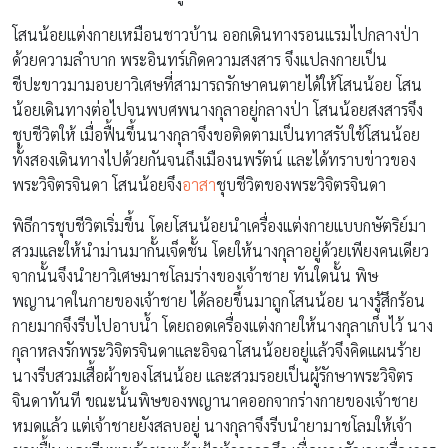
โสนน้อยแต่งกายเหมือนชาวบ้าน ออกเดินทางรอนแรมไปกลางป่า
ด้วยความลำบาก พระอินทร์เกิดความสงสาร จึงแปลงกายเป็น
ชีปะขาวมามอบยาวิเศษที่สามารถรักษาคนตายได้ให้โสนน้อย โสน
น้อยเดินทางต่อไปจนพบศพนางกุลาอยู่กลางป่า โสนน้อยสงสารจึง
ชุบชีวิตให้ เมื่อฟื้นขึ้นนางกุลาจึงขอติดตามเป็นทาสรับใช้โสนน้อย
ทั้งสองเดินทางไปด้วยกันจนถึงเมืองนพรัตน์ และได้ทราบข่าวของ
พระวิจิตรจินดา โสนน้อยจึง
อาสา
ชุบชีวิตของพระวิจิตรจินดา
พิธีการชุบชีวิตเริ่มขึ้น โดยโสนน้อยนำเครื่องแต่งกายแบบกษัตริย์มา
สวมและให้นำม่านมากั้นเจ็ดชั้น โดยให้นางกุลาอยู่ด้วยเพียงคนเดียว
จากนั้นจึงนำยาวิเศษมาชโลมร่างของเจ้าชาย ทันใดนั้น พิษ
พญานาคในกายของเจ้าชาย ได้ลอยขึ้นมาถูกโสนน้อย นางรู้สึกร้อน
กายมากจึงรีบไปอาบน้ำ โดยถอดเครื่องแต่งกายให้นางกุลาเก็บไว้ นาง
กุลาหลงรักพระวิจิตรจินดาและอิจฉาโสนน้อยอยู่แล้วจึงคิดแผนร้าย
นางรีบสวมเสื้อผ้าของโสนน้อย และสวมรอยเป็นผู้รักษาพระวิจิตร
จินดาทันที ขณะนั้นพิษของพญานาคออกจากร่างกายของเจ้าชาย
หมดแล้ว แต่เจ้าชายยังสลบอยู่ นางกุลาจึงรีบนำยามาชโลมให้เจ้า