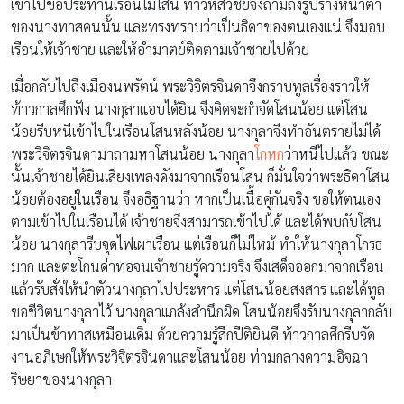
เข้าไปขอประทานเรือนไม้โสน ท้าวหัสวิชัยจึงถามถึงรูปร่างหน้าตา
ของนางทาสคนนั้น และทรงทราบว่าเป็นธิดาของตนเองแน่ จึงมอบ
เรือนให้เจ้าชาย และให้อำมาตย์ติดตามเจ้าชายไปด้วย
เมื่อกลับไปถึงเมืองนพรัตน์ พระวิจิตรจินดาจึงกราบทูลเรื่องราวให้
ท้าวกาลศึกฟัง นางกุลาแอบได้ยิน จึงคิดจะกำจัดโสนน้อย แต่โสน
น้อยรีบหนีเข้าไปในเรือนโสนหลังน้อย นางกุลาจึงทำอันตรายไม่ได้
พระวิจิตรจินดามาถามหาโสนน้อย นางกุลา
โกหก
ว่าหนีไปแล้ว ขณะ
นั้นเจ้าชายได้ยินเสียงเพลงดังมาจากเรือนโสน ก็มั่นใจว่าพระธิดาโสน
น้อยต้องอยู่ในเรือน จึงอธิฐานว่า หากเป็นเนื้อคู่กันจริง ขอให้ตนเอง
ตามเข้าไปในเรือนได้ เจ้าชายจึงสามารถเข้าไปได้ และได้พบกับโสน
น้อย นางกุลารีบจุดไฟเผาเรือน แต่เรือนก็ไม่ไหม้ ทำให้นางกุลาโกรธ
มาก และตะโกนด่าทอจนเจ้าชายรู้ความจริง จึงเสด็จออกมาจากเรือน
แล้วรับสั่งให้นำตัวนางกุลาไปประหาร แต่โสนน้อยสงสาร และได้ทูล
ขอชีวิตนางกุลาไว้ นางกุลาแกล้งสำนึกผิด โสนน้อยจึงรับนางกุลากลับ
มาเป็นข้าทาสเหมือนเดิม ด้วยความรู้สึกปีติยินดี ท้าวกาลศึกรีบจัด
งานอภิเษกให้พระวิจิตรจินดาและโสนน้อย ท่ามกลางความอิจฉา
ริษยาของนางกุลา