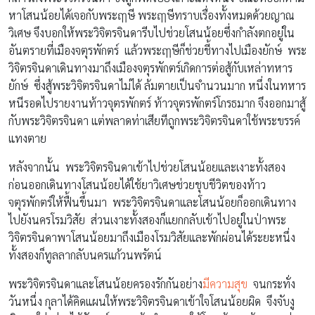
หาโสนน้อยได้เจอกับพระฤๅษี พระฤๅษีทราบเรื่องทั้งหมดด้วยญาณ
วิเศษ จึงบอกให้พระวิจิตรจินดารีบไปช่วยโสนน้อยซึ่งกำลังตกอยู่ใน
อันตรายที่เมืองจตุรพักตร์ แล้วพระฤๅษีก็ช่วยชี้ทางไปเมืองยักษ์ พระ
วิจิตรจินดาเดินทางมาถึงเมืองจตุรพักตร์เกิดการต่อสู้กับเหล่าทหาร
ยักษ์ ซึ่งสู้พระวิจิตรจินดาไม่ได้ ล้มตายเป็นจำนวนมาก หนึ่งในทหาร
หนีรอดไปรายงานท้าวจุตรพักตร์ ท้าวจุตรพักตร์โกรธมาก จึงออกมาสู้
กับพระวิจิตรจินดา แต่พลาดท่าเสียทีถูกพระวิจิตรจินดาใช้พระขรรค์
แทงตาย
หลังจากนั้น พระวิจิตรจินดาเข้าไปช่วยโสนน้อยและเงาะทั้งสอง
ก่อนออกเดินทางโสนน้อยได้ใช้ยาวิเศษช่วยชุบชีวิตของท้าว
จตุรพักตร์ให้ฟื้นขึ้นมา พระวิจิตรจินดาและโสนน้อยก็ออกเดินทาง
ไปยังนครโรมวิสัย ส่วนเงาะทั้งสองก็แยกกลับเข้าไปอยู่ในป่าพระ
วิจิตรจินดาพาโสนน้อยมาถึงเมืองโรมวิสัยและพักผ่อนได้ระยะหนึ่ง
ทั้งสองก็ทูลลากลับนครแก้วนพรัตน์
พระวิจิตรจินดาและโสนน้อยครองรักกันอย่าง
มีความสุข
จนกระทั่ง
วันหนึ่ง กุลาได้คิดแผนให้พระวิจิตรจินดาเข้าใจโสนน้อยผิด จึงจับงู