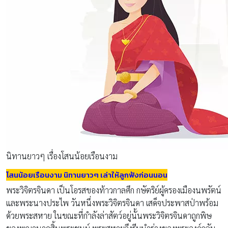
นิทานยาวๆ เรื่องโสนน้อยเรือนงาม
โสนน้อยเรือนงาม นิทานยาวๆ เล่าให้ลูกฟังก่อนนอน
พระวิจิตรจินดา เป็นโอรสของท้าวกาลศึก กษัตริย์ผู้ครองเมืองนพรัตน์
และพระนางประไพ วันหนึ่งพระวิจิตรจินดา เสด็จประพาสป่าพร้อม
ด้วยพระสหาย ในขณะที่กำลังล่าสัตว์อยู่นั้นพระวิจิตรจินดาถูกพิษ