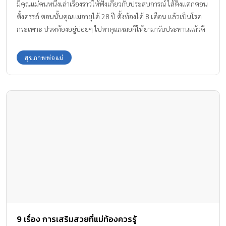
มีคุณแม่คนหนึ่งเล่าเรื่องราวให้ฟังเกี่ยวกับประสบการณ์ ไส้ติ่งแตกตอน
ตั้งครรภ์ ตอนนั้นคุณแม่อายุได้ 28 ปี ตั้งท้องได้ 8 เดือน แล้วเป็นโรค
กระเพาะ ปวดท้องอยู่บ่อยๆ ไปหาคุณหมอก็ให้ยามารับประทานแล้วดี
ขึ้น ท้องนี้เป็นท้องที่ 2 น้ำหนักขึ้นมา 7 กิโล คุณหมอแนะนำให้ขึ้นอีก
15 กิโล
สุขภาพพ่อแม่
9 เรื่อง การเสริมสวยที่แม่ท้องควรรู้