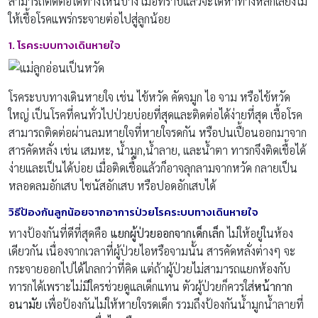
สามารถติดต่อได้ทางไหนบ้าง เมื่อทราบแล้วจะได้หาทางหลีกเลี่ยงไม่
ให้เชื้อโรคแพร่กระจายต่อไปสู่ลูกน้อย
1. โรคระบบทางเดินหายใจ
โรคระบบทางเดินหายใจ เช่น ไข้หวัด คัดจมูก ไอ จาม หรือไข้หวัด
ใหญ่ เป็นโรคที่คนทั่วไปป่วยบ่อยที่สุดและติดต่อได้ง่ายที่สุด เชื้อโรค
สามารถติดต่อผ่านลมหายใจที่หายใจรดกัน หรือปนเปื้อนออกมาจาก
สารคัดหลั่ง เช่น เสมหะ, น้ำมูก,น้ำลาย, และน้ำตา ทารกจึงติดเชื้อได้
ง่ายและเป็นได้บ่อย เมื่อติดเชื้อแล้วก็อาจลุกลามจากหวัด กลายเป็น
หลอดลมอักเสบ ไซนัสอักเสบ หรือปอดอักเสบได้
วิธีป้องกันลูกน้อยจากอาการป่วยโรคระบบทางเดินหายใจ
ทางป้องกันที่ดีที่สุดคือ
แยกผู้ป่วยออกจากเด็กเล็ก
ไม่ให้อยู่ในห้อง
เดียวกัน เนื่องจากเวลาที่ผู้ป่วยไอหรือจามนั้น สารคัดหลั่งต่างๆ จะ
กระจายออกไปได้ไกลกว่าที่คิด แต่ถ้าผู้ป่วยไม่สามารถแยกห้องกับ
ทารกได้เพราะไม่มีใครช่วยดูแลเด็กแทน ตัวผู้ป่วยก็ควรใส่
หน้ากาก
อนามัย
เพื่อป้องกันไม่ให้หายใจรดเด็ก รวมถึงป้องกันน้ำมูกน้ำลายที่