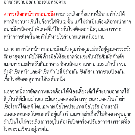
อาจกระจายออกมาเมื่อไอหรือจาม
√ การเลือกหน้ากากอนามัย
สามารถเลือกซื้อแบบที่มีขายทั่วไปได้
หากคิดว่าบางเกินไปก็อาจใส่ทับ 2 ชั้น แต่ไม่จำเป็นต้องเลือกหน้ากาก
อนามัยชนิดหน้าพิเศษที่ใช้ป้องกันโรคติดต่อชนิดรุนแรง เพราะ
หน้ากากชนิดนั้นจะทำให้หายใจลำบากและเหนื่อยง่าย
นอกจากการใส่หน้ากากอนามัยแล้ว คุณพ่อคุณแม่หรือผู้ดูแลควรระวัง
รักษาสุขอนามัย
ให้ดี
ล้างมือให้สะอาด
ก่อนจะจับหรือสัมผัสตัวเด็ก
แยกภาชนะสำหรับกินอาหาร
ช้อนส้อม จานชาม และแก้วน้ำ รวม
ถึงผ้าเช็ดหน้าและผ้าเช็ดตัว ไม่ใช้ร่วมกัน ซึ่งก็สามารถช่วยป้องกัน
เชื้อโรคติดต่อสู่ทารกได้ระดับหนึ่ง
นอกจากนี้ควร
จัดสภาพแวดล้อมให้ห้องเลี้ยงเด็กให้ระบายอากาศได้
ดี
เป็นที่ที่มีลมผ่านและมีแสงแดดส่องถึง เพราะแสงแดดเป็นตัวฆ่า
เชื้อโรคที่ได้ผลดี โดยเฉพาะเชื้อโรคประเภทเชื้อไวรัส บ้านเรามี
แสงแดดตลอดวันตลอดปีอยู่แล้ว เป็นแหล่งฆ่าเชื้อที่ไม่ต้องลงทุนมาก
ถ้าเป็นไปได้ควรเลี่ยงการอยู่ในห้องที่เปิดเครื่องปรับอากาศ เพราะเชื้อ
โรคจะวนเวียนอยู่ภายใน