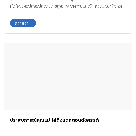
ก็ไม่ควรจะปล่อยปละละเลยสุขภาพ ร่างกายและผิวพรรณของตัวเอง
ให้ดูโทรม ไม่สดใส และไม่แข็งแรง มาดู 10 เคล็ดลับเสริมสวยหลังค
ลอด
ความงาม
ประสบการณ์คุณแม่ ไส้ติ่งแตกตอนตั้งครรภ์